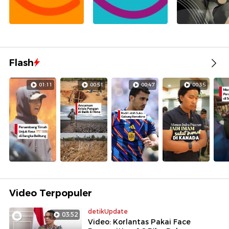
Flash
01:11
00:51
00:47
00:35
Video Terpopuler
detikUpdate
03:52
Video: Korlantas Pakai Face