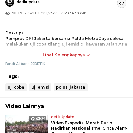
detikUpdate
10,170 Views | Jumat, 25 Agu 2023 14:18 WIB
Deskripsi:
Pemprov DKI Jakarta bersama Polda Metro Jaya selesai
melakukan uji coba tilang uji emisi di kawasan Jalan Asia
Afrika, Jakarta Pusat. Dari 89 kendaraan yang diuji hari
Lihat Selengkapnya
ini, 18 di antaranya dinyatakan tidak lolos uji emisi.
Fandi Akbar - 20DETIK
Tags:
uji coba
uji emisi
polusi jakarta
Video Lainnya
detikUpdate
03:24
Video Ekspedisi Merah Putih
Hadirkan Nasionalisme, Cinta Alam-