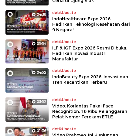
Ceria di Ujung Siak
detikUpdate
04:39
IndoHealthcare Expo 2026
Hadirkan Teknologi Kesehatan dari
9 Negara!
detikUpdate
05:54
ILF & IGT Expo 2026 Resmi Dibuka,
Hadirkan Inovasi Industri
Manufaktur
detikUpdate
04:52
IndoBeauty Expo 2026, Inovasi dan
Tren Kecantikan Terbaru
detikUpdate
03:52
Video: Korlantas Pakai Face
Recognition, 16 Ribu Pelanggaran
Pelat Nomor Terekam ETLE
detikUpdate
01:36
Video Prabowo: Ini Kunjungan