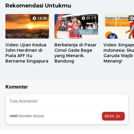
Rekomendasi Untukmu
18:36
01:17
Video: Ujian Kedua
Berbelanja di Pasar
Video: Singap
John Herdman di
Cimol Gede Bage
Indonesia: Sk
Piala AFF Itu
yang Menarik,
Garuda Wajib
Bernama Singapura
Bandung
Menang!