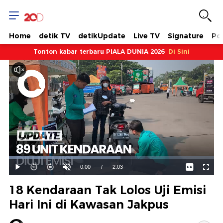
Home
detik TV
detikUpdate
Live TV
Signature
Pol
Tonton kabar terbaru PIALA DUNIA 2026
Di Sini
Dimuat
:
54.48%
Waktu
0:00
/
Durasi
2:03
Mainkan
Suara
Layar
Hidup
Saat
18 Kendaraan Tak Lolos Uji Emisi
ini
Hari Ini di Kawasan Jakpus