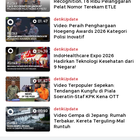
Recognition, 16 Ribu Pelanggaran
Pelat Nomor Terekam ETLE
detikUpdate
01:47
Video: Peraih Penghargaan
Hoegeng Awards 2026 Kategori
Polisi Inovatif
detikUpdate
04:39
IndoHealthcare Expo 2026
Hadirkan Teknologi Kesehatan dari
9 Negara!
detikUpdate
01:47
Video Terpopuler Sepekan:
Tendangan Kungfu di Piala
Soeratin-Staf KPK Kena OTT
detikUpdate
00:49
Video Gempa di Jepang: Rumah
Terbakar, Kereta Terguling-Mal
Runtuh