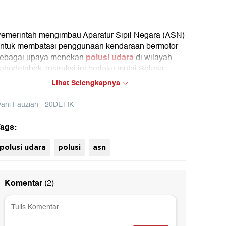
emerintah mengimbau Aparatur Sipil Negara (ASN)
ntuk membatasi penggunaan kendaraan bermotor
polusi udara
ebagai upaya menekan
di wilayah
abodetabek. Instruksi ini berlaku mulai Selasa
22/8) hingga waktu yang belum ditentukan.
Lihat Selengkapnya
ejumlah ASN menyebut instruksi itu belum
epenuhnya diterapkan.
vani Fauziah - 20DETIK
ags:
uh
polusi udara
polusi
asn