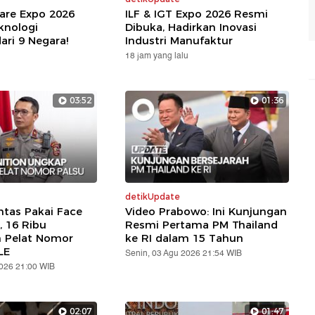
are Expo 2026
ILF & IGT Expo 2026 Resmi
knologi
Dibuka, Hadirkan Inovasi
ari 9 Negara!
Industri Manufaktur
18 jam yang lalu
03:52
01:36
detikUpdate
ntas Pakai Face
Video Prabowo: Ini Kunjungan
, 16 Ribu
Resmi Pertama PM Thailand
n Pelat Nomor
ke RI dalam 15 Tahun
LE
Senin, 03 Agu 2026 21:54 WIB
2026 21:00 WIB
02:07
01:47