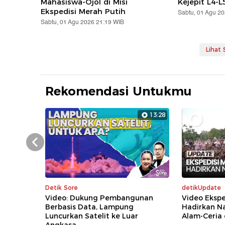
Mahasiswa-Ojol di Misi
Kejepit L4-L
Ekspedisi Merah Putih
Sabtu, 01 Agu 2
Sabtu, 01 Agu 2026 21:19 WIB
Lihat
Rekomendasi Untukmu
13:28
Prev
Detik Sore
detikUpdate
Video: Dukung Pembangunan
Video Ekspe
Berbasis Data, Lampung
Hadirkan Na
Luncurkan Satelit ke Luar
Alam-Ceria 