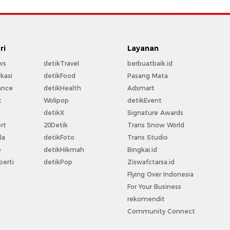
ri
Layanan
ws
detikTravel
berbuatbaik.id
kasi
detikFood
Pasang Mata
ance
detikHealth
Adsmart
t
Wolipop
detikEvent
t
detikX
Signature Awards
rt
20Detik
Trans Snow World
la
detikFoto
Trans Studio
o
detikHikmah
Bingkai.id
perti
detikPop
Ziswafctarsa.id
Flying Over Indonesia
For Your Business
rekomendit
Community Connect