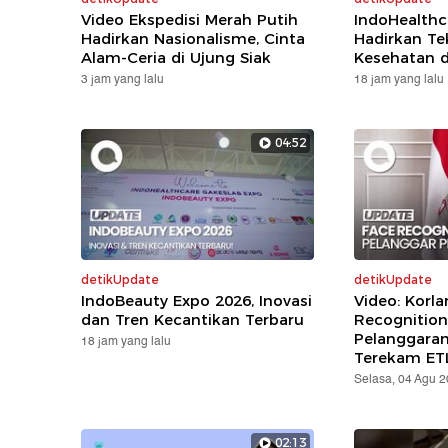
Video Ekspedisi Merah Putih
IndoHealthc
Hadirkan Nasionalisme, Cinta
Hadirkan Te
Alam-Ceria di Ujung Siak
Kesehatan d
3 jam yang lalu
18 jam yang lalu
04:52
detikUpdate
detikUpdate
IndoBeauty Expo 2026, Inovasi
Video: Korla
dan Tren Kecantikan Terbaru
Recognition
Pelanggara
18 jam yang lalu
Terekam ET
Selasa, 04 Agu 
02:13