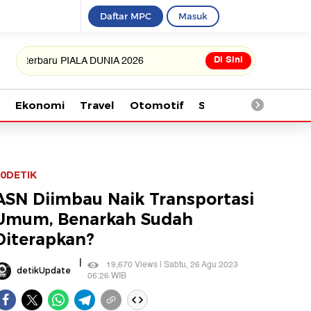
Daftar MPC
Masuk
Di Sini
baru PIALA DUNIA 2026
Ekonomi
Travel
Otomotif
Saintek
Kesehata
0DETIK
ASN Diimbau Naik Transportasi
Umum, Benarkah Sudah
Diterapkan?
|
19,670 Views | Sabtu, 26 Agu 2023
detikUpdate
06:26 WIB