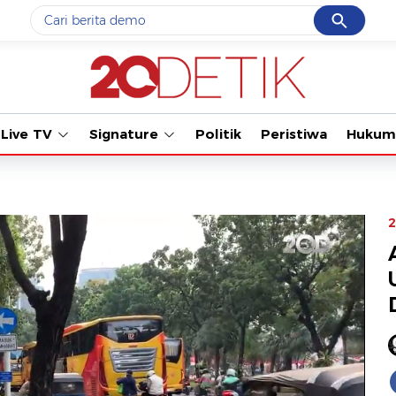
Cancel
Yang sedang ramai dicari
Tonton kabar ter
#1
gempa hari ini
#2
gempa
Live TV
Signature
Politik
Peristiwa
Hukum
#3
prabowo
#4
iran
#5
demo
2
Promoted
Terakhir yang dicari
Loading...