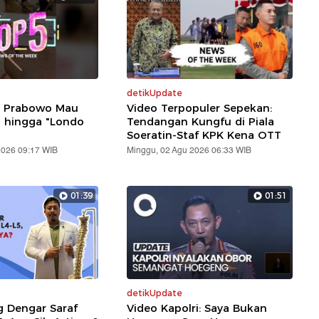
detikUpdate
: Prabowo Mau
Video Terpopuler Sepekan:
i hingga "Londo
Tendangan Kungfu di Piala
Soeratin-Staf KPK Kena OTT
2026 09:17 WIB
Minggu, 02 Agu 2026 06:33 WIB
01:39
01:51
detikUpdate
g Dengar Saraf
Video Kapolri: Saya Bukan