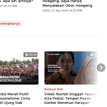
5, Apa Sih Artinya?
Hoegeng, Saya Hanya
Menyalakan Obor Hoegeng
026 09:30 WIB
Sabtu, 01 Agu 2026 08:22 WIB
 Selengkapnya
03:24
00:45
Nex
Berbuat Baik
disi Merah Putih
Video: Rumah Singgah Yayasan
sionalisme, Cinta
Kita Peduli, Tempat Pasien
di Ujung Siak
Kanker Menenun Harapan