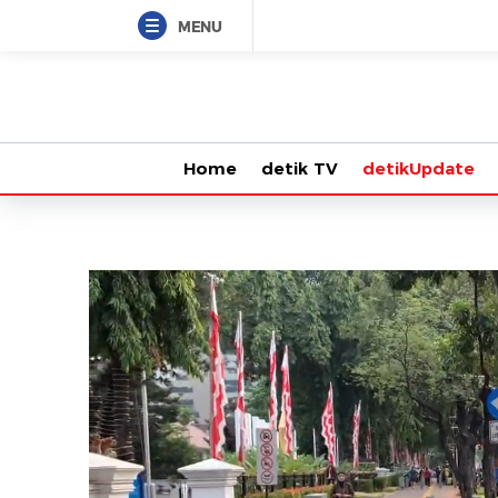
MENU
Home
detik TV
detikUpdate