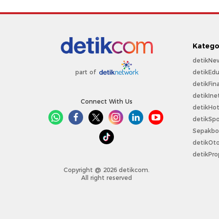
Katego
detikNe
detikEdu
part of
detikFin
detikIne
Connect With Us
detikHo
detikSpo
Sepakbo
detikOt
detikPro
Copyright @ 2026 detikcom.
All right reserved