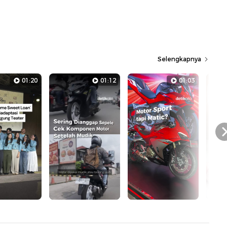
Selengkapnya
01:20
01:12
01:03