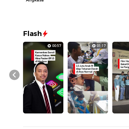
Angkasa
Flash
00:57
01:17
Prev