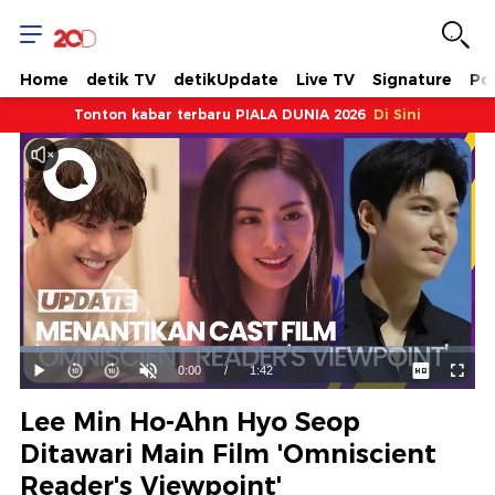
Home
detik TV
detikUpdate
Live TV
Signature
Pol
Tonton kabar terbaru PIALA DUNIA 2026
Di Sini
Dimuat
:
68.11%
Waktu
0:00
/
Durasi
1:42
Mainkan
Suara
Layar
Hidup
Saat
Lee Min Ho-Ahn Hyo Seop
ini
Ditawari Main Film 'Omniscient
Reader's Viewpoint'