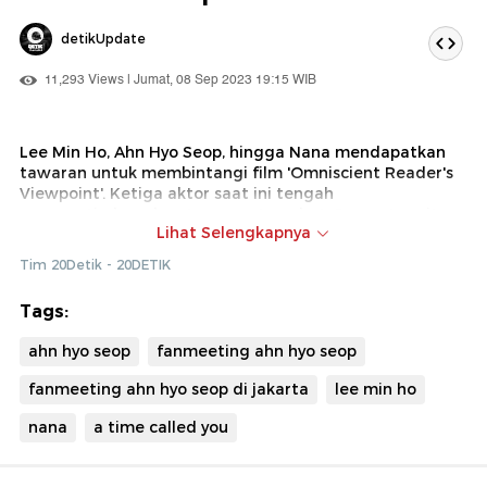
detikUpdate
11,293 Views | Jumat, 08 Sep 2023 19:15 WIB
Lee Min Ho, Ahn Hyo Seop, hingga Nana mendapatkan
tawaran untuk membintangi film 'Omniscient Reader's
Viewpoint'. Ketiga aktor saat ini tengah
mempertimbangkan tawaran tersebut. Sementara itu,
Lihat Selengkapnya
Ahn Hyo Seop akan menggelar '2023 AHN HYO SEOP
ASIA TOURIN JAKARTA' pada Sabtu (9/9) besok.
Tim 20Detik - 20DETIK
Tags:
ahn hyo seop
fanmeeting ahn hyo seop
fanmeeting ahn hyo seop di jakarta
lee min ho
nana
a time called you