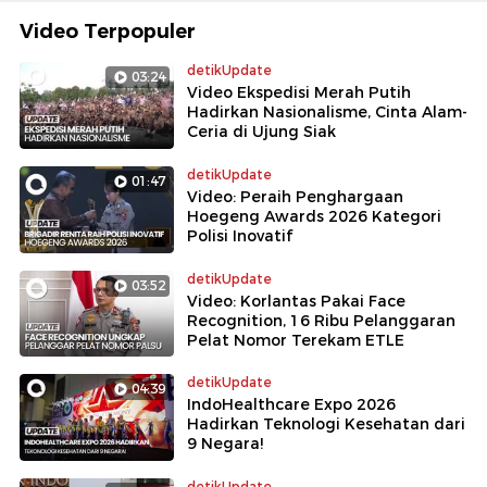
Video Terpopuler
detikUpdate
03:24
Video Ekspedisi Merah Putih
Hadirkan Nasionalisme, Cinta Alam-
Ceria di Ujung Siak
detikUpdate
01:47
Video: Peraih Penghargaan
Hoegeng Awards 2026 Kategori
Polisi Inovatif
detikUpdate
03:52
Video: Korlantas Pakai Face
Recognition, 16 Ribu Pelanggaran
Pelat Nomor Terekam ETLE
detikUpdate
04:39
IndoHealthcare Expo 2026
Hadirkan Teknologi Kesehatan dari
9 Negara!
detikUpdate