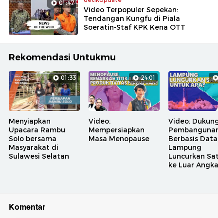
01:47
Video Terpopuler Sepekan:
Tendangan Kungfu di Piala
Soeratin-Staf KPK Kena OTT
Rekomendasi Untukmu
01:33
24:01
Menyiapkan
Video:
Video: Dukun
Upacara Rambu
Mempersiapkan
Pembanguna
Solo bersama
Masa Menopause
Berbasis Data
Masyarakat di
Lampung
Sulawesi Selatan
Luncurkan Sat
ke Luar Angk