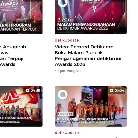
detikUpdate
ih Anugerah
Video: Pemred Detikcom
vasi
Buka Malam Puncak
n Terpuji
Penganugerahan detiktimur
Awards
Awards 2026
17 jam yang lalu
04:39
05:54
detikUpdate