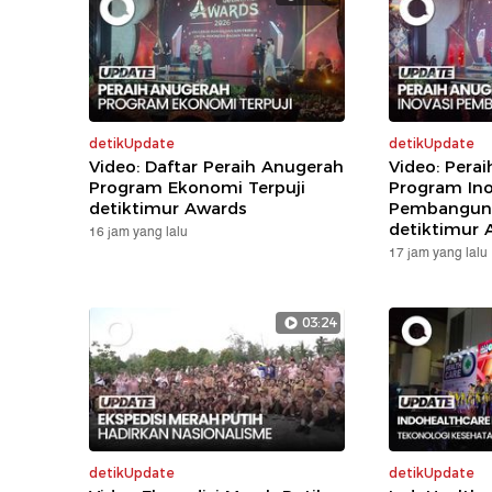
detikUpdate
detikUpdate
Video: Daftar Peraih Anugerah
Video: Pera
Program Ekonomi Terpuji
Program Ino
detiktimur Awards
Pembanguna
detiktimur 
16 jam yang lalu
17 jam yang lalu
03:24
detikUpdate
detikUpdate