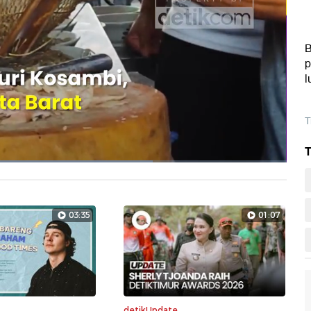
B
p
l
T
T
Layarpen
03:35
01:07
detikUpdate