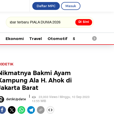
Daftar MPC
Masuk
Di Sini
 terbaru PIALA DUNIA 2026
Ekonomi
Travel
Otomotif
Saintek
Kesehata
0DETIK
Nikmatnya Bakmi Ayam
Kampung Ala H. Ahok di
Jakarta Barat
|
23,003 Views | Minggu, 10 Sep 2023
detikUpdate
13:55 WIB