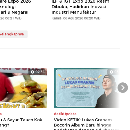
are Expo 2026
ILF & IGT Expo 2026 Resmi
knologi
Dibuka, Hadirkan Inovasi
ari 9 Negara!
Industri Manufaktur
026 06:21 WIB
Kamis, 06 Agu 2026 06:20 WIB
 Selengkapnya
02:34
03:35
Nex
a
detikUpdate
u & Sayur Tauco Kok
Video KETIK: Lukas Graham
dang?
Bocorin Album Baru hingga