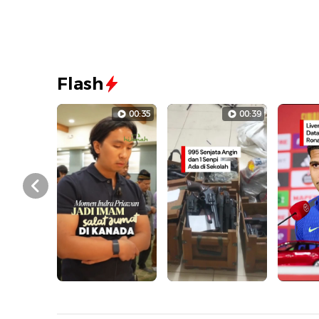
Flash
00:35
00:39
Prev