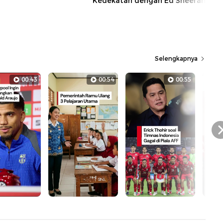
Kedekatan dengan Ed Sheeran
Selengkapnya
00:43
00:54
00:55