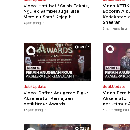
Video: Hati-hati! Salah Teknik,
Video KETIK
Ngulek Sambel Juga Bisa
Bocorin Alb
Memicu Saraf Kejepit
Kedekatan 
Sheeran
4 jam yang lalu
6 jam yang lalu
04:17
detikUpdate
detikUpdate
Video: Daftar Anugerah Figur
Video Perai
Akselerator Kemajuan II
Akselerator
detiktimur Awards
detiktimur 
15 jam yang lalu
16 jam yang lalu
02:53