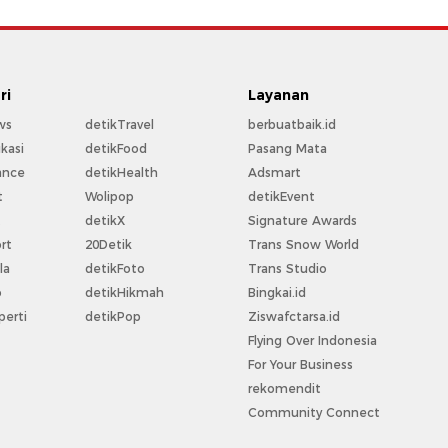
ri
Layanan
ws
detikTravel
berbuatbaik.id
kasi
detikFood
Pasang Mata
ance
detikHealth
Adsmart
t
Wolipop
detikEvent
t
detikX
Signature Awards
rt
20Detik
Trans Snow World
la
detikFoto
Trans Studio
o
detikHikmah
Bingkai.id
perti
detikPop
Ziswafctarsa.id
Flying Over Indonesia
For Your Business
rekomendit
Community Connect