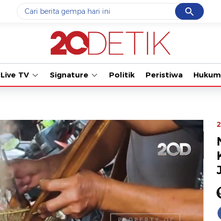
Cancel
Yang sedang ramai dicari
Tonton kabar
#1
data live draw sgp
#2
k-talk
Live TV
Signature
Politik
Peristiwa
Hukum
#3
kebakaran
#4
prabowo
#5
gempa hari ini
2
Promoted
Terakhir yang dicari
Loading...