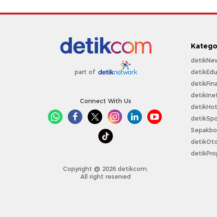
Katego
detikNe
detikEdu
part of
detikFin
detikIne
Connect With Us
detikHo
detikSpo
Sepakbo
detikOt
detikPro
Copyright @ 2026 detikcom.
All right reserved