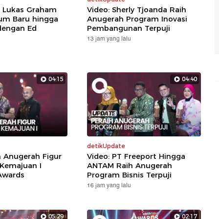
: Lukas Graham
Video: Sherly Tjoanda Raih
um Baru hingga
Anugerah Program Inovasi
dengan Ed
Pembangunan Terpuji
13 jam yang lalu
04:15
04:40
detikUpdate
h Anugerah Figur
Video: PT Freeport Hingga
 Kemajuan I
ANTAM Raih Anugerah
Awards
Program Bisnis Terpuji
16 jam yang lalu
05:29
02:17