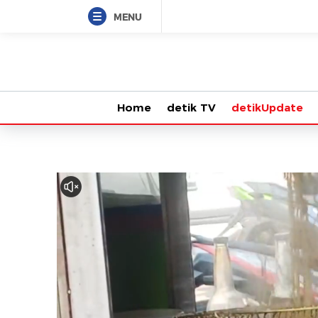
MENU
Home
detik TV
detikUpdate