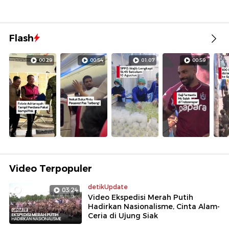
Flash
00:29
00:54
01:07
00:59
Video Terpopuler
detikUpdate
03:24
Video Ekspedisi Merah Putih
Hadirkan Nasionalisme, Cinta Alam-
Ceria di Ujung Siak