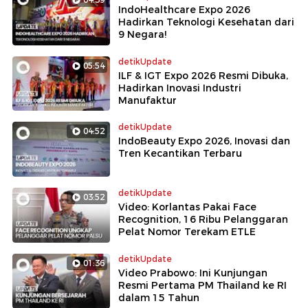
IndoHealthcare Expo 2026
Hadirkan Teknologi Kesehatan dari
9 Negara!
detikUpdate
05:54
ILF & IGT Expo 2026 Resmi Dibuka,
Hadirkan Inovasi Industri
Manufaktur
detikUpdate
04:52
IndoBeauty Expo 2026, Inovasi dan
Tren Kecantikan Terbaru
detikUpdate
03:52
Video: Korlantas Pakai Face
Recognition, 16 Ribu Pelanggaran
Pelat Nomor Terekam ETLE
detikUpdate
01:36
Video Prabowo: Ini Kunjungan
Resmi Pertama PM Thailand ke RI
dalam 15 Tahun