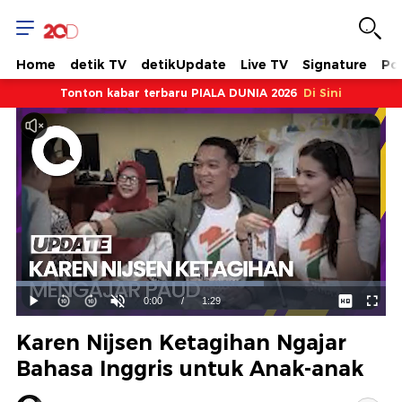
Home
detik TV
detikUpdate
Live TV
Signature
Pol
Tonton kabar terbaru PIALA DUNIA 2026
Di Sini
Dimuat
:
66.93%
Waktu
0:00
/
Durasi
1:29
Mainkan
Suara
Layar
Hidup
Saat
Karen Nijsen Ketagihan Ngajar
ini
Bahasa Inggris untuk Anak-anak