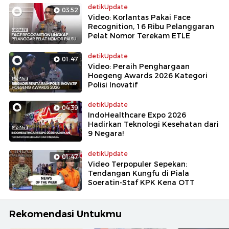
detikUpdate
03:52
Video: Korlantas Pakai Face
Recognition, 16 Ribu Pelanggaran
Pelat Nomor Terekam ETLE
detikUpdate
01:47
Video: Peraih Penghargaan
Hoegeng Awards 2026 Kategori
Polisi Inovatif
detikUpdate
04:39
IndoHealthcare Expo 2026
Hadirkan Teknologi Kesehatan dari
9 Negara!
detikUpdate
01:47
Video Terpopuler Sepekan:
Tendangan Kungfu di Piala
Soeratin-Staf KPK Kena OTT
Rekomendasi Untukmu