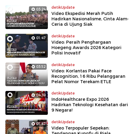
detikUpdate
03:24
Video Ekspedisi Merah Putih
Hadirkan Nasionalisme, Cinta Alam-
Ceria di Ujung Siak
detikUpdate
01:47
Video: Peraih Penghargaan
Hoegeng Awards 2026 Kategori
Polisi Inovatif
detikUpdate
03:52
Video: Korlantas Pakai Face
Recognition, 16 Ribu Pelanggaran
Pelat Nomor Terekam ETLE
detikUpdate
04:39
IndoHealthcare Expo 2026
Hadirkan Teknologi Kesehatan dari
9 Negara!
detikUpdate
01:47
Video Terpopuler Sepekan:
Tendangan Kungfu di Piala