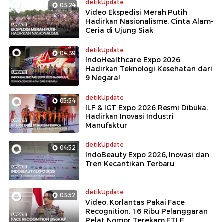
detikUpdate
03:24
Video Ekspedisi Merah Putih
Hadirkan Nasionalisme, Cinta Alam-
Ceria di Ujung Siak
detikUpdate
04:39
IndoHealthcare Expo 2026
Hadirkan Teknologi Kesehatan dari
9 Negara!
detikUpdate
05:54
ILF & IGT Expo 2026 Resmi Dibuka,
Hadirkan Inovasi Industri
Manufaktur
detikUpdate
04:52
IndoBeauty Expo 2026, Inovasi dan
Tren Kecantikan Terbaru
detikUpdate
03:52
Video: Korlantas Pakai Face
Recognition, 16 Ribu Pelanggaran
Pelat Nomor Terekam ETLE