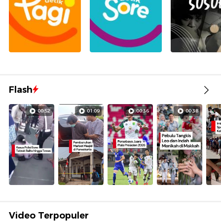
Flash
00:52
01:09
00:36
00:38
Video Terpopuler