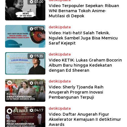
03:00
Video Terpopuler Sepekan: Ribuan
WNI Bernama Tokoh Anime-
Mutilasi di Depok
detikUpdate
01:19
Video: Hati-hati! Salah Teknik,
Ngulek Sambel Juga Bisa Memicu
Saraf Kejepit
detikUpdate
03:35
Video KETIK: Lukas Graham Bocorin
Album Baru hingga Kedekatan
dengan Ed Sheeran
detikUpdate
01:07
Video: Sherly Tjoanda Raih
Anugerah Program Inovasi
Pembangunan Terpuji
detikUpdate
04:17
Video: Daftar Anugerah Figur
Akselerator Kemajuan II detiktimur
Awards