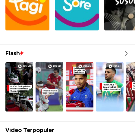
Flash
00:38
00:30
00:43
00:46
Video Terpopuler