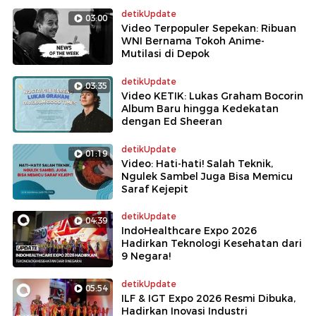
detikUpdate
03:00
Video Terpopuler Sepekan: Ribuan
WNI Bernama Tokoh Anime-
Mutilasi di Depok
detikUpdate
03:35
Video KETIK: Lukas Graham Bocorin
Album Baru hingga Kedekatan
dengan Ed Sheeran
detikUpdate
01:19
Video: Hati-hati! Salah Teknik,
Ngulek Sambel Juga Bisa Memicu
Saraf Kejepit
detikUpdate
04:39
IndoHealthcare Expo 2026
Hadirkan Teknologi Kesehatan dari
9 Negara!
detikUpdate
05:54
ILF & IGT Expo 2026 Resmi Dibuka,
Hadirkan Inovasi Industri