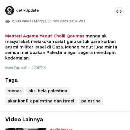
detikUpdate
2,500 Views | Minggu, 05 Nov 2023 09:34 WIB
Menteri Agama Yaqut Cholil Qoumas
mengajak
masyarakat melakukan salat gaib untuk para korban
agresi militer Israel di Gaza. Menag Yaqut juga minta
semua mendoakan Palestina agar segera mendapat
kedamaian.
Ivani Fauziah - 20DETIK
Tags:
monas
aksi bela palestina
akar konflik palestina dan israel
palestina
Video Lainnya
detikUpdate