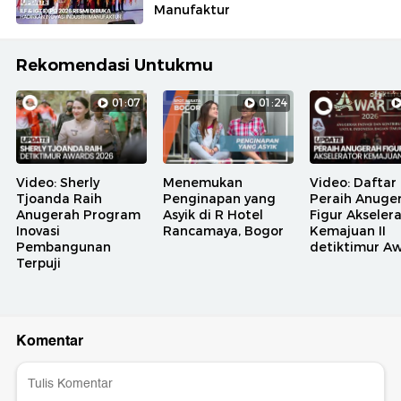
Manufaktur
Rekomendasi Untukmu
01:07
01:24
Video: Sherly
Menemukan
Video: Daftar
Tjoanda Raih
Penginapan yang
Peraih Anuge
Anugerah Program
Asyik di R Hotel
Figur Akseler
Inovasi
Rancamaya, Bogor
Kemajuan II
Pembangunan
detiktimur A
Terpuji