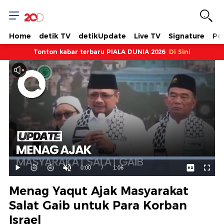
Home
detik TV
detikUpdate
Live TV
Signature
Pol
Tonton kabar terbaru PIALA DUNIA 2026
Di Sini
Dimuat
:
100.00%
Waktu
0:00
/
Durasi
1:06
Mainkan
Suara
Layar
Hidup
Saat
Menag Yaqut Ajak Masyarakat
ini
Salat Gaib untuk Para Korban
Israel