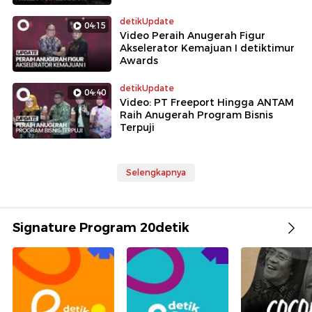
detikUpdate
04:15
Video Peraih Anugerah Figur
Akselerator Kemajuan I detiktimur
Awards
detikUpdate
04:40
Video: PT Freeport Hingga ANTAM
Raih Anugerah Program Bisnis
Terpuji
Selengkapnya
Signature Program 20detik