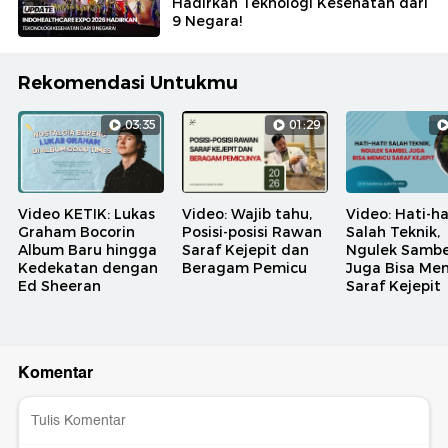
Hadirkan Teknologi Kesehatan dari
9 Negara!
Rekomendasi Untukmu
03:35
01:29
Video KETIK: Lukas
Video: Wajib tahu,
Video: Hati-ha
Graham Bocorin
Posisi-posisi Rawan
Salah Teknik,
Album Baru hingga
Saraf Kejepit dan
Ngulek Sambe
Kedekatan dengan
Beragam Pemicu
Juga Bisa Me
Ed Sheeran
Saraf Kejepit