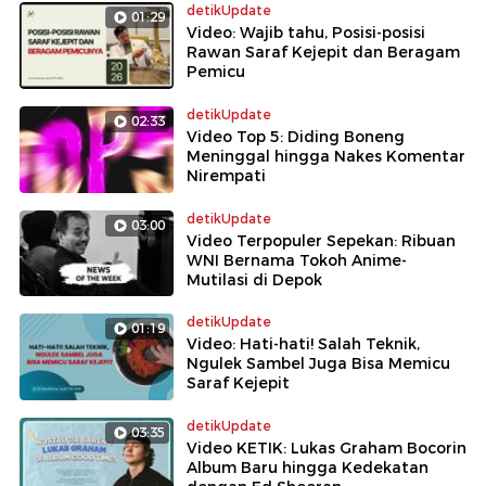
detikUpdate
01:29
Video: Wajib tahu, Posisi-posisi
Rawan Saraf Kejepit dan Beragam
Pemicu
detikUpdate
02:33
Video Top 5: Diding Boneng
Meninggal hingga Nakes Komentar
Nirempati
detikUpdate
03:00
Video Terpopuler Sepekan: Ribuan
WNI Bernama Tokoh Anime-
Mutilasi di Depok
detikUpdate
01:19
Video: Hati-hati! Salah Teknik,
Ngulek Sambel Juga Bisa Memicu
Saraf Kejepit
detikUpdate
03:35
Video KETIK: Lukas Graham Bocorin
Album Baru hingga Kedekatan