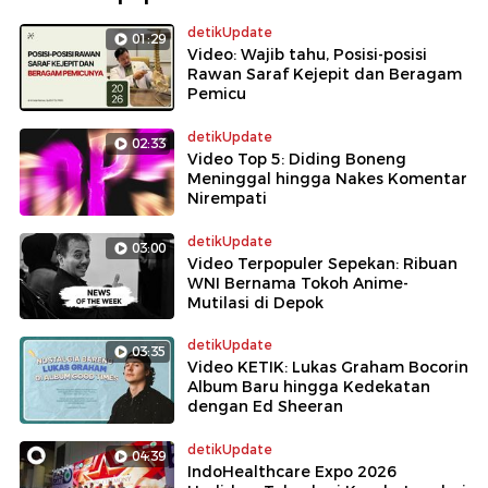
detikUpdate
01:29
Video: Wajib tahu, Posisi-posisi
Rawan Saraf Kejepit dan Beragam
Pemicu
detikUpdate
02:33
Video Top 5: Diding Boneng
Meninggal hingga Nakes Komentar
Nirempati
detikUpdate
03:00
Video Terpopuler Sepekan: Ribuan
WNI Bernama Tokoh Anime-
Mutilasi di Depok
detikUpdate
03:35
Video KETIK: Lukas Graham Bocorin
Album Baru hingga Kedekatan
dengan Ed Sheeran
detikUpdate
04:39
IndoHealthcare Expo 2026