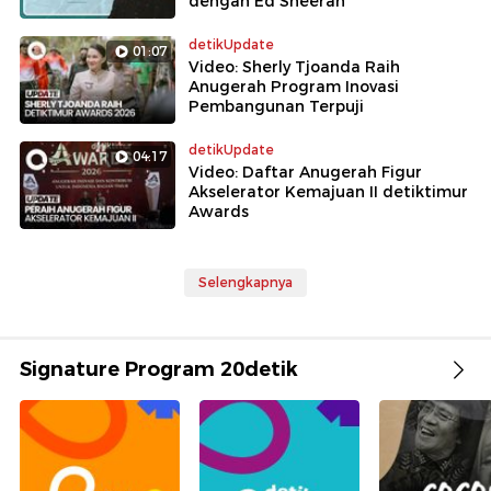
dengan Ed Sheeran
detikUpdate
01:07
Video: Sherly Tjoanda Raih
Anugerah Program Inovasi
Pembangunan Terpuji
detikUpdate
04:17
Video: Daftar Anugerah Figur
Akselerator Kemajuan II detiktimur
Awards
Selengkapnya
Signature Program 20detik