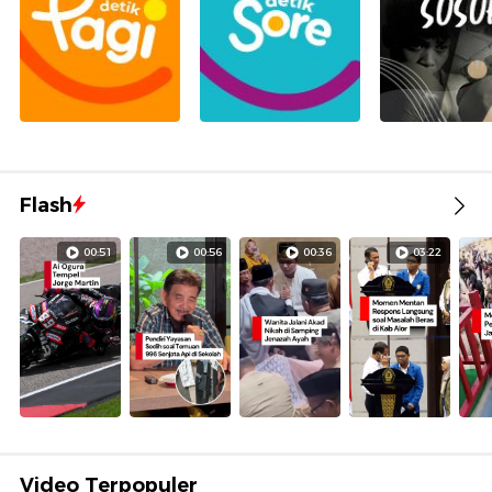
Flash
00:51
00:56
00:36
03:22
Video Terpopuler