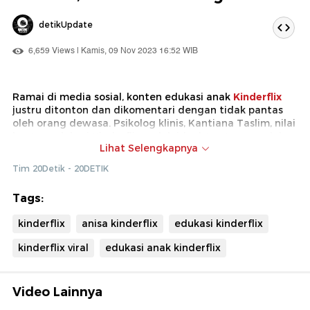
detikUpdate
6,659 Views | Kamis, 09 Nov 2023 16:52 WIB
Ramai di media sosial, konten edukasi anak
Kinderflix
justru ditonton dan dikomentari dengan tidak pantas
oleh orang dewasa. Psikolog klinis, Kantiana Taslim, nilai
konten edukasi Kinderflix sudah ideal. Lantaran sudah
Lihat Selengkapnya
penuhi beberapa instrumen untuk tahap perkembangan
anak. Berikut sejumlah poinnya…
Tim 20Detik - 20DETIK
Tags:
kinderflix
anisa kinderflix
edukasi kinderflix
kinderflix viral
edukasi anak kinderflix
Video Lainnya