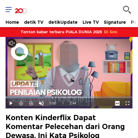
Home
detik TV
detikUpdate
Live TV
Signature
Pol
Tonton kabar terbaru PIALA DUNIA 2026
Di Sini
Dimuat
:
36.53%
Waktu
0:00
/
Durasi
2:44
Mainkan
Suara
Layar
Hidup
Saat
Konten Kinderflix Dapat
ini
Komentar Pelecehan dari Orang
Dewasa, Ini Kata Psikolog