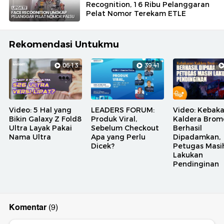
Recognition, 16 Ribu Pelanggaran
Pelat Nomor Terekam ETLE
Rekomendasi Untukmu
06:13
39:41
Video: 5 Hal yang
LEADERS FORUM:
Video: Kebak
Bikin Galaxy Z Fold8
Produk Viral,
Kaldera Brom
Ultra Layak Pakai
Sebelum Checkout
Berhasil
Nama Ultra
Apa yang Perlu
Dipadamkan,
Dicek?
Petugas Masi
Lakukan
Pendinginan