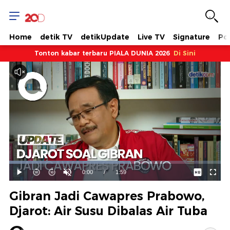
Home
detik TV
detikUpdate
Live TV
Signature
Pol
Tonton kabar terbaru PIALA DUNIA 2026
Di Sini
Dimuat
:
57.27%
Waktu
0:00
/
Durasi
1:59
Mainkan
Suara
Layar
Hidup
Saat
Gibran Jadi Cawapres Prabowo,
ini
Djarot: Air Susu Dibalas Air Tuba