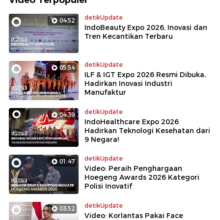
detikUpdate
04:52
IndoBeauty Expo 2026, Inovasi dan
Tren Kecantikan Terbaru
detikUpdate
05:54
ILF & IGT Expo 2026 Resmi Dibuka,
Hadirkan Inovasi Industri
Manufaktur
detikUpdate
04:39
IndoHealthcare Expo 2026
Hadirkan Teknologi Kesehatan dari
9 Negara!
detikUpdate
01:47
Video: Peraih Penghargaan
Hoegeng Awards 2026 Kategori
Polisi Inovatif
detikUpdate
03:52
Video: Korlantas Pakai Face