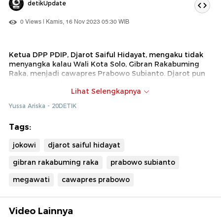
detikUpdate
0 Views | Kamis, 16 Nov 2023 05:30 WIB
Ketua DPP PDIP, Djarot Saiful Hidayat, mengaku tidak
menyangka kalau Wali Kota Solo, Gibran Rakabuming
Raka, menjadi cawapres Prabowo Subianto. Djarot pun
menyinggung keputusan tersebut dengan peribahasa
Lihat Selengkapnya
'air susu dibalas dengan air tuba'.
Yussa Ariska - 20DETIK
Tags:
jokowi
djarot saiful hidayat
gibran rakabuming raka
prabowo subianto
megawati
cawapres prabowo
Video Lainnya