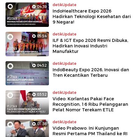
detikUpdate
04:39
IndoHealthcare Expo 2026
Hadirkan Teknologi Kesehatan dari
9 Negara!
detikUpdate
05:54
ILF & IGT Expo 2026 Resmi Dibuka,
Hadirkan Inovasi Industri
Manufaktur
detikUpdate
04:52
IndoBeauty Expo 2026, Inovasi dan
Tren Kecantikan Terbaru
detikUpdate
03:52
Video: Korlantas Pakai Face
Recognition, 16 Ribu Pelanggaran
Pelat Nomor Terekam ETLE
detikUpdate
01:36
Video Prabowo: Ini Kunjungan
Resmi Pertama PM Thailand ke RI