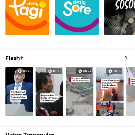
Flash
00:33
01:11
00:43
00:55
Video Terpopuler