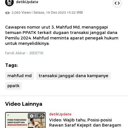
detikUpdate
2,063 Views | Selasa, 19 Des 2023 15:22 WIB
Cawapres nomor urut 3, Mahfud Md, menanggapi
temuan PPATK terkait dugaan transaksi janggal dana
Pemilu 2024. Mahfud meminta aparat penegak hukum
untuk menyelidikinya.
Fandi Akbar - 20DETIK
Tags:
mahfud md
transaksi janggal dana kampanye
ppatk
Video Lainnya
detikUpdate
01:29
Video: Wajib tahu, Posisi-posisi
Rawan Saraf Kejepit dan Beragam