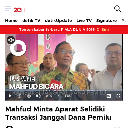
Home
detik TV
detikUpdate
Live TV
Signature
Pol
Tonton kabar terbaru PIALA DUNIA 2026
Di Sini
Dimuat
:
29.27%
Waktu
0:00
/
Durasi
1:06
Mainkan
Suara
Layar
Hidup
Saat
Mahfud Minta Aparat Selidiki
ini
Transaksi Janggal Dana Pemilu