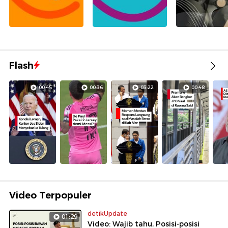
Flash
00:45
00:36
03:22
00:48
Video Terpopuler
detikUpdate
01:29
Video: Wajib tahu, Posisi-posisi