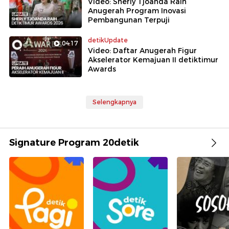
Video: Sherly Tjoanda Raih
Anugerah Program Inovasi
Pembangunan Terpuji
detikUpdate
04:17
Video: Daftar Anugerah Figur
Akselerator Kemajuan II detiktimur
Awards
Selengkapnya
Signature Program 20detik