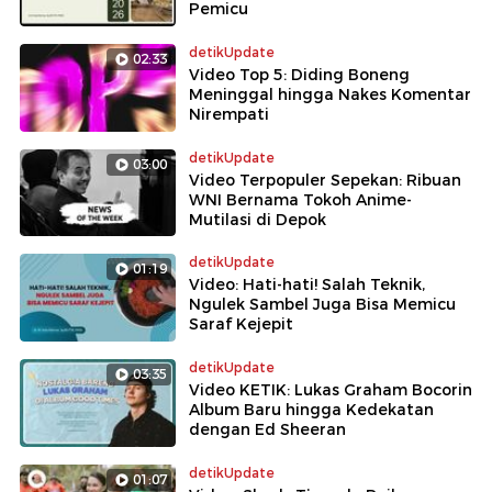
Pemicu
detikUpdate
02:33
Video Top 5: Diding Boneng
Meninggal hingga Nakes Komentar
Nirempati
detikUpdate
03:00
Video Terpopuler Sepekan: Ribuan
WNI Bernama Tokoh Anime-
Mutilasi di Depok
detikUpdate
01:19
Video: Hati-hati! Salah Teknik,
Ngulek Sambel Juga Bisa Memicu
Saraf Kejepit
detikUpdate
03:35
Video KETIK: Lukas Graham Bocorin
Album Baru hingga Kedekatan
dengan Ed Sheeran
detikUpdate
01:07