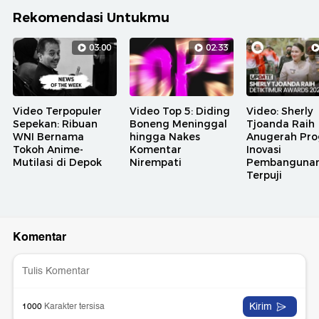
Rekomendasi Untukmu
03:00
02:33
Video Terpopuler
Video Top 5: Diding
Video: Sherly
Sepekan: Ribuan
Boneng Meninggal
Tjoanda Raih
WNI Bernama
hingga Nakes
Anugerah Pr
Tokoh Anime-
Komentar
Inovasi
Mutilasi di Depok
Nirempati
Pembanguna
Terpuji