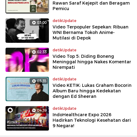
Rawan Saraf Kejepit dan Beragam
Pemicu
detikUpdate
03:00
Video Terpopuler Sepekan: Ribuan
WNI Bernama Tokoh Anime-
Mutilasi di Depok
detikUpdate
02:33
Video Top 5: Diding Boneng
Meninggal hingga Nakes Komentar
Nirempati
detikUpdate
03:35
Video KETIK: Lukas Graham Bocorin
Album Baru hingga Kedekatan
dengan Ed Sheeran
detikUpdate
04:39
IndoHealthcare Expo 2026
Hadirkan Teknologi Kesehatan dari
9 Negara!