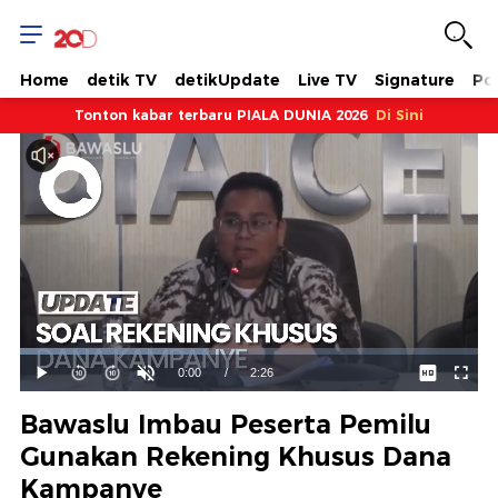
Home
detik TV
detikUpdate
Live TV
Signature
Pol
Tonton kabar terbaru PIALA DUNIA 2026
Di Sini
Dimuat
:
41.28%
Waktu
0:00
/
Durasi
2:26
Mainkan
Suara
Layar
Hidup
Saat
Bawaslu Imbau Peserta Pemilu
ini
Gunakan Rekening Khusus Dana
Kampanye