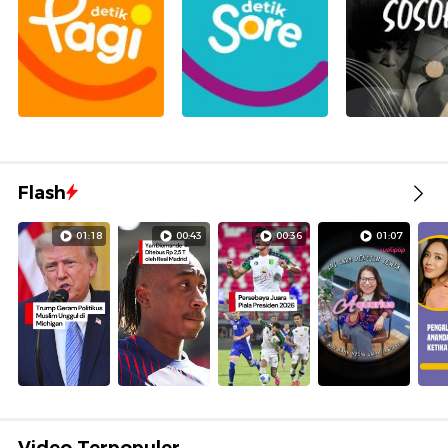
Flash
01:18
00:43
00:36
01:07
Video Terpopuler