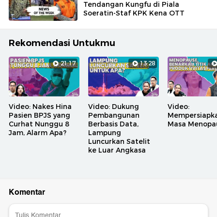
Tendangan Kungfu di Piala
Soeratin-Staf KPK Kena OTT
Rekomendasi Untukmu
21:17
13:28
Video: Nakes Hina
Video: Dukung
Video:
Pasien BPJS yang
Pembangunan
Mempersiapk
Curhat Nunggu 8
Berbasis Data,
Masa Menopa
Jam, Alarm Apa?
Lampung
Luncurkan Satelit
ke Luar Angkasa