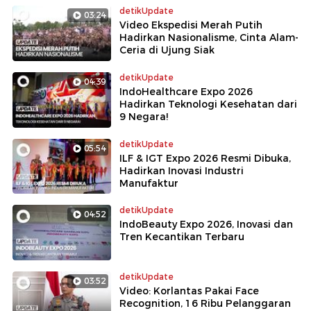
detikUpdate
03:24
Video Ekspedisi Merah Putih
Hadirkan Nasionalisme, Cinta Alam-
Ceria di Ujung Siak
detikUpdate
04:39
IndoHealthcare Expo 2026
Hadirkan Teknologi Kesehatan dari
9 Negara!
detikUpdate
05:54
ILF & IGT Expo 2026 Resmi Dibuka,
Hadirkan Inovasi Industri
Manufaktur
detikUpdate
04:52
IndoBeauty Expo 2026, Inovasi dan
Tren Kecantikan Terbaru
detikUpdate
03:52
Video: Korlantas Pakai Face
Recognition, 16 Ribu Pelanggaran