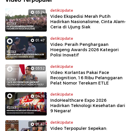
detikUpdate
03:24
Video Ekspedisi Merah Putih
Hadirkan Nasionalisme, Cinta Alam-
Ceria di Ujung Siak
detikUpdate
01:47
Video: Peraih Penghargaan
Hoegeng Awards 2026 Kategori
Polisi Inovatif
detikUpdate
03:52
Video: Korlantas Pakai Face
Recognition, 16 Ribu Pelanggaran
Pelat Nomor Terekam ETLE
detikUpdate
04:39
IndoHealthcare Expo 2026
Hadirkan Teknologi Kesehatan dari
9 Negara!
detikUpdate
01:47
Video Terpopuler Sepekan: