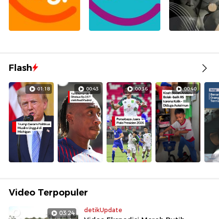
Flash
01:18
00:43
00:36
00:40
Video Terpopuler
detikUpdate
03:24