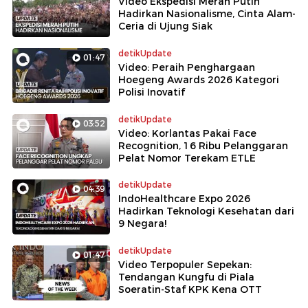
Video Ekspedisi Merah Putih
Hadirkan Nasionalisme, Cinta Alam-
Ceria di Ujung Siak
detikUpdate
01:47
Video: Peraih Penghargaan
Hoegeng Awards 2026 Kategori
Polisi Inovatif
detikUpdate
03:52
Video: Korlantas Pakai Face
Recognition, 16 Ribu Pelanggaran
Pelat Nomor Terekam ETLE
detikUpdate
04:39
IndoHealthcare Expo 2026
Hadirkan Teknologi Kesehatan dari
9 Negara!
detikUpdate
01:47
Video Terpopuler Sepekan:
Tendangan Kungfu di Piala
Soeratin-Staf KPK Kena OTT