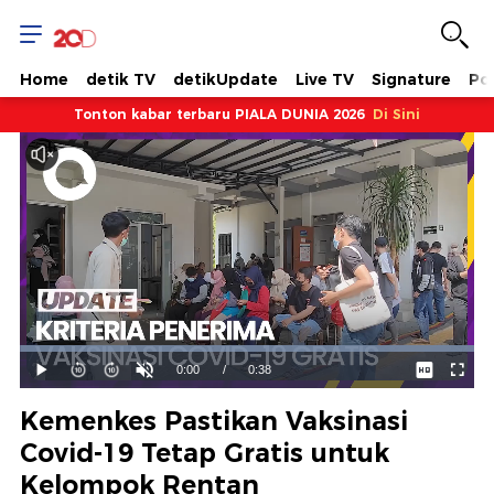
Home
detik TV
detikUpdate
Live TV
Signature
Pol
Tonton kabar terbaru PIALA DUNIA 2026
Di Sini
Dimuat
:
100.00%
Waktu
0:00
/
Durasi
0:38
Mainkan
Suara
Layar
Hidup
Saat
Kemenkes Pastikan Vaksinasi
ini
Covid-19 Tetap Gratis untuk
Kelompok Rentan