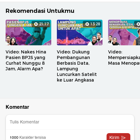
Rekomendasi Untukmu
21:17
13:28
Video: Nakes Hina
Video: Dukung
Video:
Pasien BPJS yang
Pembangunan
Mempersiapk
Curhat Nunggu 8
Berbasis Data,
Masa Menopa
Jam, Alarm Apa?
Lampung
Luncurkan Satelit
ke Luar Angkasa