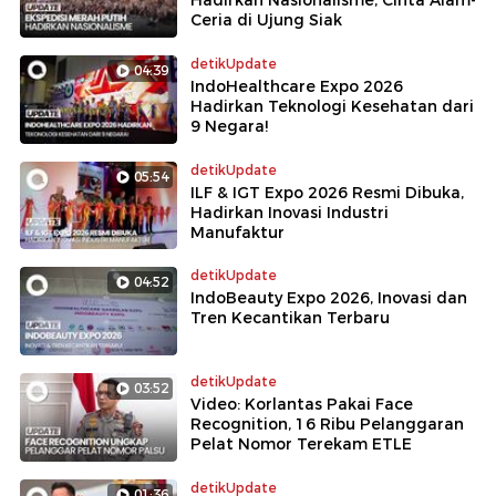
Ceria di Ujung Siak
detikUpdate
04:39
IndoHealthcare Expo 2026
Hadirkan Teknologi Kesehatan dari
9 Negara!
detikUpdate
05:54
ILF & IGT Expo 2026 Resmi Dibuka,
Hadirkan Inovasi Industri
Manufaktur
detikUpdate
04:52
IndoBeauty Expo 2026, Inovasi dan
Tren Kecantikan Terbaru
detikUpdate
03:52
Video: Korlantas Pakai Face
Recognition, 16 Ribu Pelanggaran
Pelat Nomor Terekam ETLE
detikUpdate
01:36