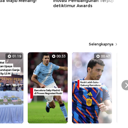
da Wajib Menang!
Inovasi Pembangunan Terpuji
detiktimur Awards
Selengkapnya
01:19
00:33
00:47