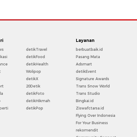
ri
Layanan
ws
detikTravel
berbuatbaik.id
kasi
detikFood
Pasang Mata
ance
detikHealth
Adsmart
t
Wolipop
detikEvent
t
detikX
Signature Awards
rt
20Detik
Trans Snow World
la
detikFoto
Trans Studio
o
detikHikmah
Bingkai.id
perti
detikPop
Ziswafctarsa.id
Flying Over Indonesia
For Your Business
rekomendit