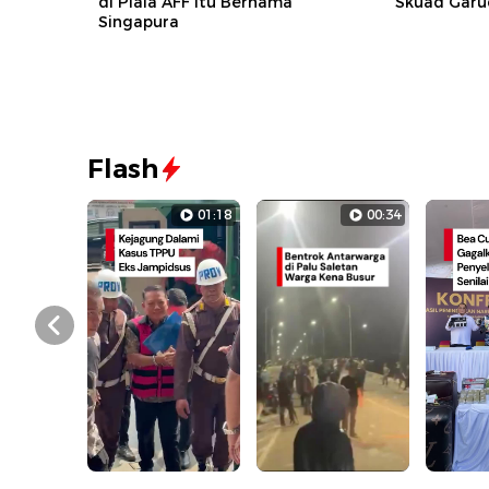
di Piala AFF Itu Bernama
Skuad Garu
Singapura
Flash
01:18
00:34
Prev