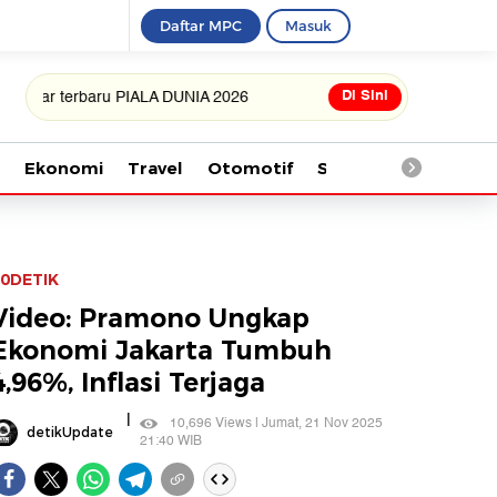
Daftar MPC
Masuk
Di Sini
erbaru PIALA DUNIA 2026
Ekonomi
Travel
Otomotif
Saintek
Kesehata
0DETIK
Video: Pramono Ungkap
Ekonomi Jakarta Tumbuh
4,96%, Inflasi Terjaga
|
10,696 Views | Jumat, 21 Nov 2025
detikUpdate
21:40 WIB