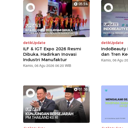
05:54
detikUpdate
detikUpdate
ILF & IGT Expo 2026 Resmi
IndoBeauty 
Dibuka, Hadirkan Inovasi
dan Tren Ke
Industri Manufaktur
Kamis, 06 Agu 2
Kamis, 06 Agu 2026 06:20 WIB
01:36