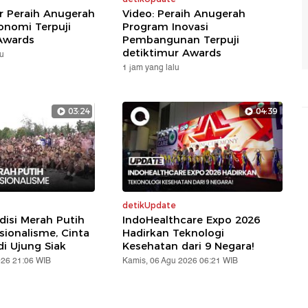
ar Peraih Anugerah
Video: Peraih Anugerah
nomi Terpuji
Program Inovasi
Awards
Pembangunan Terpuji
detiktimur Awards
lu
1 jam yang lalu
03:24
04:39
detikUpdate
disi Merah Putih
IndoHealthcare Expo 2026
sionalisme, Cinta
Hadirkan Teknologi
di Ujung Siak
Kesehatan dari 9 Negara!
026 21:06 WIB
Kamis, 06 Agu 2026 06:21 WIB