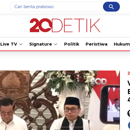
Cancel
Yang sedang ramai dicari
Tonton kabar t
#1
data live draw sgp
#2
piala presiden 2026
Live TV
Signature
Politik
Peristiwa
Hukum
#3
prabowo
#4
iran
#5
gempa hari ini
2
Promoted
Terakhir yang dicari
Loading...