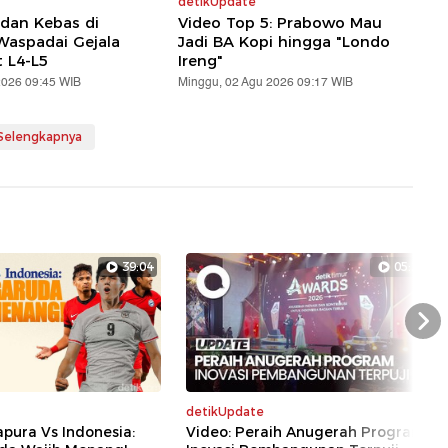
detikUpdate
 dan Kebas di
Video Top 5: Prabowo Mau
 Waspadai Gejala
Jadi BA Kopi hingga "Londo
t L4-L5
Ireng"
2026 09:45 WIB
Minggu, 02 Agu 2026 09:17 WIB
 Selengkapnya
39:04
05:29
Nex
detikUpdate
apura Vs Indonesia:
Video: Peraih Anugerah Program