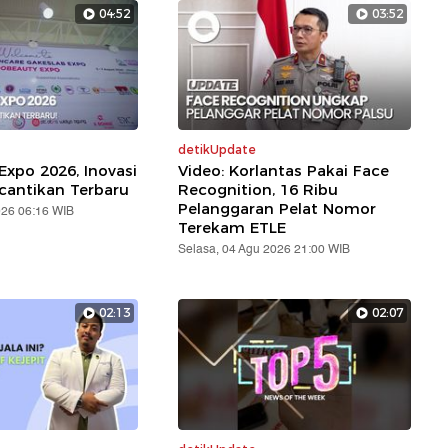
04:52
03:52
detikUpdate
Expo 2026, Inovasi
Video: Korlantas Pakai Face
cantikan Terbaru
Recognition, 16 Ribu
Pelanggaran Pelat Nomor
026 06:16 WIB
Terekam ETLE
Selasa, 04 Agu 2026 21:00 WIB
02:13
02:07