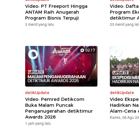
Video: PT Freeport Hingga
Video: Daft
ANTAM Raih Anugerah
Program Eko
Program Bisnis Terpuji
detiktimur 
3 menit yang lalu
23 menit yang la
02:17
detikUpdate
detikUpdate
Video: Pemred Detikcom
Video Ekspe
Buka Malam Puncak
Hadirkan Na
Penganugerahan detiktimur
Alam-Ceria 
Awards 2026
Kamis, 06 Agu 2
1 jam yang lalu