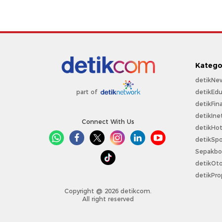
Katego
detikNe
detikEdu
part of
detikFin
detikIne
Connect With Us
detikHo
detikSpo
Sepakbo
detikOt
detikPro
Copyright @ 2026 detikcom.
All right reserved