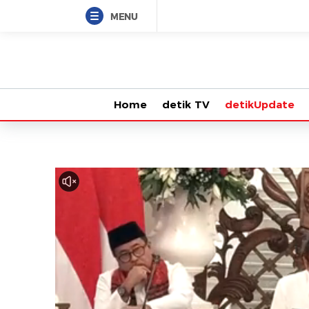
MENU
Home
detik TV
detikUpdate