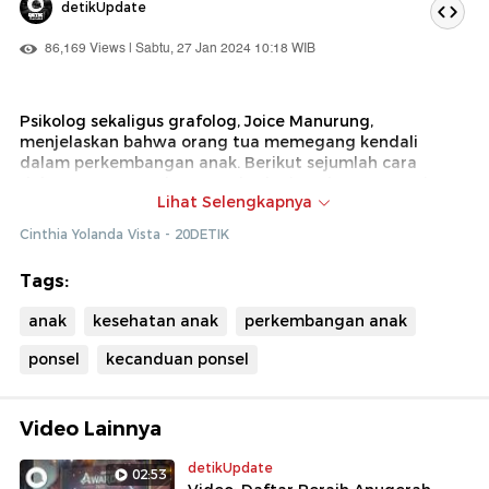
detikUpdate
86,169 Views | Sabtu, 27 Jan 2024 10:18 WIB
Psikolog sekaligus grafolog, Joice Manurung,
menjelaskan bahwa orang tua memegang kendali
dalam perkembangan anak. Berikut sejumlah cara
dalam mengatur dan menghadapi anak atau remaja
Lihat Selengkapnya
yang 'tenggelam' dengan gawainya sehingga tidak
terjerumus pada hal atau informasi negatif.
Cinthia Yolanda Vista - 20DETIK
Tags:
anak
kesehatan anak
perkembangan anak
ponsel
kecanduan ponsel
Video Lainnya
detikUpdate
02:53