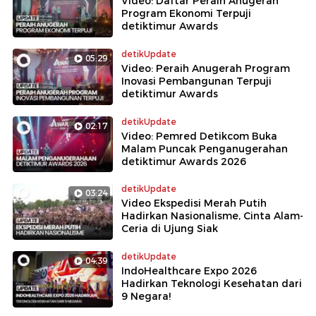
Video: Daftar Peraih Anugerah
Program Ekonomi Terpuji
detiktimur Awards
detikUpdate
05:29
Video: Peraih Anugerah Program
Inovasi Pembangunan Terpuji
detiktimur Awards
detikUpdate
02:17
Video: Pemred Detikcom Buka
Malam Puncak Penganugerahan
detiktimur Awards 2026
detikUpdate
03:24
Video Ekspedisi Merah Putih
Hadirkan Nasionalisme, Cinta Alam-
Ceria di Ujung Siak
detikUpdate
04:39
IndoHealthcare Expo 2026
Hadirkan Teknologi Kesehatan dari
9 Negara!