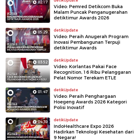
detikUpdate
02:17
Video: Pemred Detikcom Buka
Malam Puncak Penganugerahan
detiktimur Awards 2026
detikUpdate
05:29
Video: Peraih Anugerah Program
Inovasi Pembangunan Terpuji
detiktimur Awards
detikUpdate
03:52
Video: Korlantas Pakai Face
Recognition, 16 Ribu Pelanggaran
Pelat Nomor Terekam ETLE
detikUpdate
01:47
Video: Peraih Penghargaan
Hoegeng Awards 2026 Kategori
Polisi Inovatif
detikUpdate
04:39
IndoHealthcare Expo 2026
Hadirkan Teknologi Kesehatan dari
9 Negara!