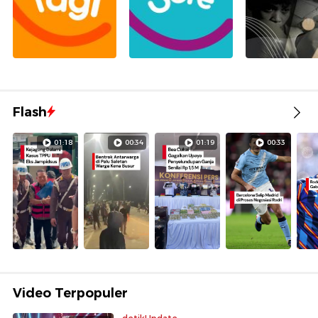
Flash
01:18
00:34
01:19
00:33
Video Terpopuler