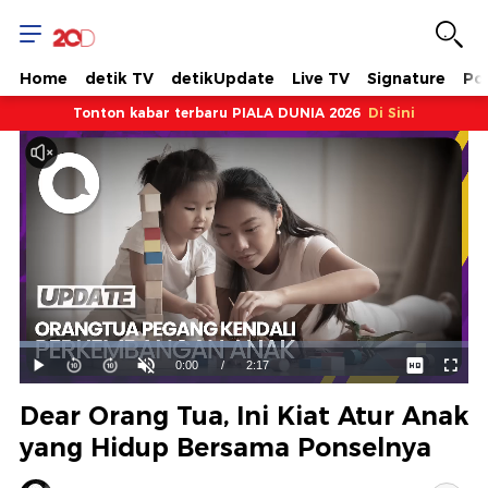
Home
detik TV
detikUpdate
Live TV
Signature
Pol
Tonton kabar terbaru PIALA DUNIA 2026
Di Sini
Dimuat
:
50.86%
Waktu
0:00
/
Durasi
2:17
Mainkan
Suara
Layar
Hidup
Saat
Dear Orang Tua, Ini Kiat Atur Anak
ini
yang Hidup Bersama Ponselnya