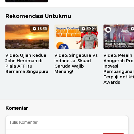
Rekomendasi Untukmu
18:36
39:04
Video: Ujian Kedua
Video: Singapura Vs
Video: Peraih
John Herdman di
Indonesia: Skuad
Anugerah Pr
Piala AFF Itu
Garuda Wajib
Inovasi
Bernama Singapura
Menang!
Pembanguna
Terpuji detik
Awards