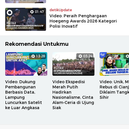
detikUpdate
01:47
Video: Peraih Penghargaan
Hoegeng Awards 2026 Kategori
Polisi Inovatif
Rekomendasi Untukmu
13:28
03:24
Video: Dukung
Video Ekspedisi
Video: Unik, 
Pembangunan
Merah Putih
Rebus di Cian
Berbasis Data,
Hadirkan
Diklaim Tangk
Lampung
Nasionalisme, Cinta
Sihir
Luncurkan Satelit
Alam-Ceria di Ujung
ke Luar Angkasa
Siak