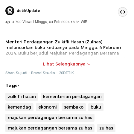
detikUpdate
4,702 Views | Minggu, 04 Feb 2024 18:31 WIB
Menteri Perdagangan Zulkifli Hasan (Zulhas)
meluncurkan buku keduanya pada Minggu, 4 Februari
2024. Buku berjudul Majukan Perdagangan Bersama
Zulhas mengulas sepak terjang Zulhas dalam memimpin
Lihat Selengkapnya
Kementerian Perdagangan Republik Indonesia, berbagai
persoalan yang dihadapi dan pencapaian yang telah
Shan Sujudi - Brand Studio - 20DETIK
diraih. Zulhas menyebutkan, kunci keberhasilan dalam
memajukan sektor perdagangan Indonesia yaitu
Tags:
kolaborasi. Selain acara peluncuran buku, terdapat
senam pagi yang diikuti lebih dari 5.000 pegawai
zulkifli hasan
kementerian perdagangan
Kemendagdan pembagian door prize menarik.
kemendag
ekonomi
sembako
buku
majukan perdagangan bersama zulhas
majukan perdagangan bersama zulhas
zulhas