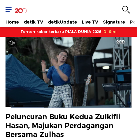
Home
detik TV
detikUpdate
Live TV
Signature
Pol
Tonton kabar terbaru PIALA DUNIA 2026
Di Sini
Dimuat
:
30.62%
Waktu
0:10
/
Durasi
3:48
Berhenti
Suara
Layar
Peluncuran Buku Kedua Zulkifli
Hidup
Saat
Hasan, Majukan Perdagangan
Bersama Zulhas
ini