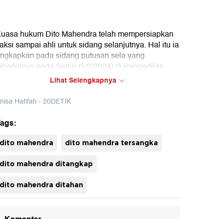
uasa hukum Dito Mahendra telah mempersiapkan
aksi sampai ahli untuk sidang selanjutnya. Hal itu ia
ngkapkan pada sidang putusan sela yang
ihadirinya pada Senin (5/2/2024) di Pengadilan
egeri Jakarta Selatan.
Lihat Selengkapnya
nisa Hafifah - 20DETIK
ags:
uh
dito mahendra
dito mahendra tersangka
dito mahendra ditangkap
dito mahendra ditahan