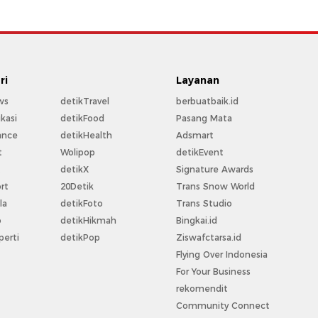
ri
Layanan
ws
detikTravel
berbuatbaik.id
kasi
detikFood
Pasang Mata
ance
detikHealth
Adsmart
t
Wolipop
detikEvent
t
detikX
Signature Awards
rt
20Detik
Trans Snow World
la
detikFoto
Trans Studio
o
detikHikmah
Bingkai.id
perti
detikPop
Ziswafctarsa.id
Flying Over Indonesia
For Your Business
rekomendit
Community Connect