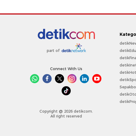
Katego
detikNe
detikEdu
part of
detikFin
detikIne
Connect With Us
detikHo
detikSpo
Sepakbo
detikOt
detikPro
Copyright @ 2026 detikcom.
All right reserved