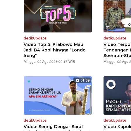
detikUpdate
detikUpdate
Video Top 5: Prabowo Mau
Video Terpo
Jadi BA Kopi hingga "Londo
Tendangan K
Ireng"
Soeratin-St
Minggu, 02 Agu 2026 09:17 WIB
Minggu, 02 Agu 
01:39
detikUpdate
detikUpdate
Video: Sering Dengar Saraf
Video Kapol