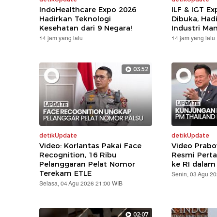
IndoHealthcare Expo 2026
ILF & IGT E
Hadirkan Teknologi
Dibuka, Hadi
Kesehatan dari 9 Negara!
Industri Ma
14 jam yang lalu
14 jam yang lalu
03:52
detikUpdate
detikUpdate
Video: Korlantas Pakai Face
Video Prabo
Recognition, 16 Ribu
Resmi Pert
Pelanggaran Pelat Nomor
ke RI dalam
Terekam ETLE
Senin, 03 Agu 2
Selasa, 04 Agu 2026 21:00 WIB
02:07