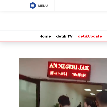
MENU
Home
detik TV
detikUpdate