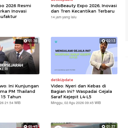
xpo 2026 Resmi
IndoBeauty Expo 2026, Inovasi
rkan Inovasi
dan Tren Kecantikan Terbaru
nufaktur
14 jam yang lalu
01:36
02:13
detikUpdate
wo: Ini Kunjungan
Video: Nyeri dan Kebas di
ama PM Thailand
Bagian Ini? Waspadai Gejala
 15 Tahun
Saraf Kejepit L4-L5
026 21:54 WIB
Minggu, 02 Agu 2026 09:45 WIB
01:47
01:37