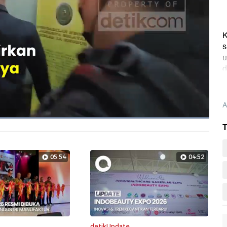
K
s
u
d
N
A
Dimuat
:
T
100.00%
Layarpen
05:54
04:52
detikUpdate