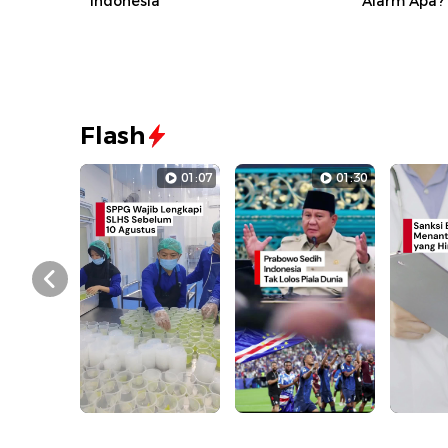
Indonesia
Alarm Apa?
Flash
01:07
01:30
Prev