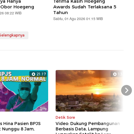
aya Hanya
Terima Kasih Hoegeng
 Obor Hoegeng
Awards Sudah Terlaksana 5
Tahun
026 08:22 WIB
Sabtu, 01 Agu 2026 01:15 WIB
 Selengkapnya
21:17
13:28
Nex
Detik Sore
s Hina Pasien BPJS
Video: Dukung Pembangunan
t Nunggu 8 Jam,
Berbasis Data, Lampung