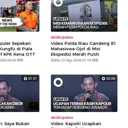
detikUpdate
puler Sepekan:
Video Polda Riau Gandeng 81
ungfu di Piala
Mahasiswa-Ojol di Misi
af KPK Kena OTT
Ekspedisi Merah Putih
2026 06:33 WIB
Sabtu, 01 Agu 2026 21:19 WIB
01:51
02:09
detikUpdate
ri: Saya Bukan
Video: Kapolri Ucapkan