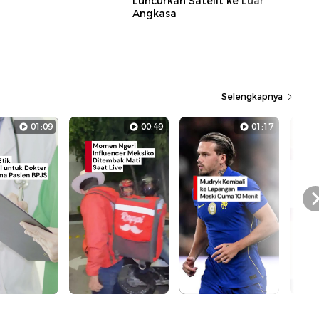
Luncurkan Satelit ke Luar
Angkasa
Selengkapnya
01:09
00:49
01:17