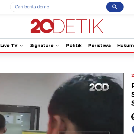
Cancel
Yang sedang ramai dicari
Tonton kabar te
#1
gempa hari ini
#2
gempa
Live TV
Signature
Politik
Peristiwa
Hukum
#3
prabowo
#4
iran
#5
demo
2
Promoted
Terakhir yang dicari
Loading...