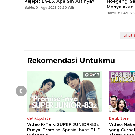
Kejepit L4-L5, Apa Sih Artinya?
Hoegeng, S
Menyalakan
Sabtu, 01 Agu 2026 09:30 WIB
Sabtu, 01 Agu 2
Lihat
Rekomendasi Untukmu
04:17
Prev
detikUpdate
Detik Sore
Video K-Talk: SUPER JUNIOR-83z
Video: Nake
Punya 'Promise' Spesial buat E.L.F
yang Curha