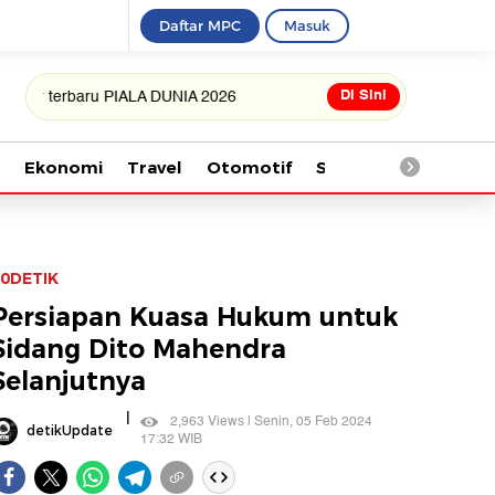
Daftar MPC
Masuk
Di Sini
rbaru PIALA DUNIA 2026
Ekonomi
Travel
Otomotif
Saintek
Kesehata
0DETIK
Persiapan Kuasa Hukum untuk
Sidang Dito Mahendra
Selanjutnya
|
2,963 Views | Senin, 05 Feb 2024
detikUpdate
17:32 WIB