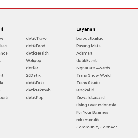
ri
Layanan
ws
detikTravel
berbuatbaik.id
kasi
detikFood
Pasang Mata
ance
detikHealth
Adsmart
t
Wolipop
detikEvent
t
detikX
Signature Awards
rt
20Detik
Trans Snow World
la
detikFoto
Trans Studio
o
detikHikmah
Bingkai.id
perti
detikPop
Ziswafctarsa.id
Flying Over Indonesia
For Your Business
rekomendit
Community Connect