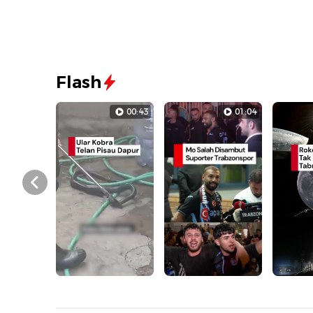
Flash
00:43
01:04
Prev