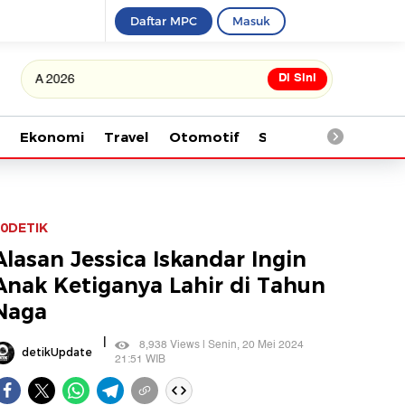
Daftar MPC
Masuk
Di Sini
Tonton kabar terbaru PIAL
Ekonomi
Travel
Otomotif
Saintek
Kesehata
0DETIK
Alasan Jessica Iskandar Ingin
Anak Ketiganya Lahir di Tahun
Naga
|
8,938 Views | Senin, 20 Mei 2024
detikUpdate
21:51 WIB