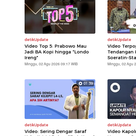
detikUpdate
detikUpdate
Video Top 5: Prabowo Mau
Video Terpo
Jadi BA Kopi hingga "Londo
Tendangan K
Ireng"
Soeratin-St
Minggu, 02 Agu 2026 09:17 WIB
Minggu, 02 Agu 
01:39
detikUpdate
detikUpdate
Video: Sering Dengar Saraf
Video Kapol