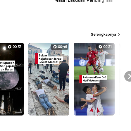
Masih Lakukan Pendinginan
Selengkapnya
00:35
00:46
00:31