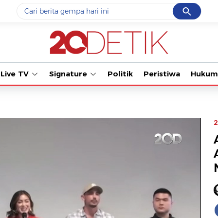
Cancel
Yang sedang ramai dicari
#1
gempa hari ini
#2
gempa
Live TV
Signature
Politik
Peristiwa
Hukum
#3
iran
#4
demo
#5
prabowo
2
Promoted
Terakhir yang dicari
Loading...