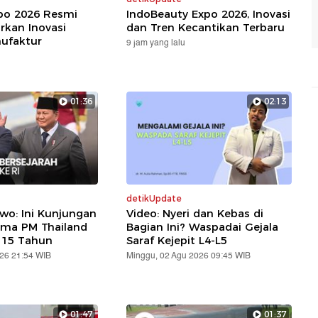
xpo 2026 Resmi
IndoBeauty Expo 2026, Inovasi
rkan Inovasi
dan Tren Kecantikan Terbaru
nufaktur
9 jam yang lalu
01:36
02:13
detikUpdate
wo: Ini Kunjungan
Video: Nyeri dan Kebas di
ama PM Thailand
Bagian Ini? Waspadai Gejala
 15 Tahun
Saraf Kejepit L4-L5
026 21:54 WIB
Minggu, 02 Agu 2026 09:45 WIB
01:47
01:37