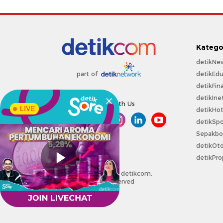
Katego
detikNe
detikEdu
part of
detikFin
detikIne
Connect With Us
LIVE
detikHo
detikSpo
Sepakbo
detikOt
detikPro
Copyright @ 2026 detikcom.
All right reserved