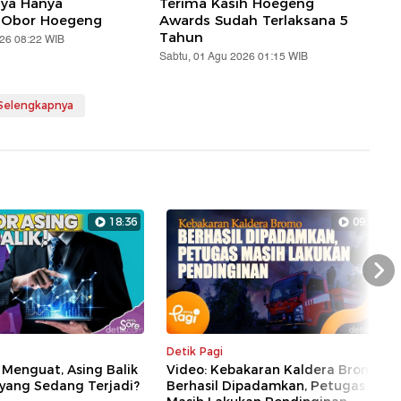
aya Hanya
Terima Kasih Hoegeng
 Obor Hoegeng
Awards Sudah Terlaksana 5
Tahun
026 08:22 WIB
Sabtu, 01 Agu 2026 01:15 WIB
 Selengkapnya
18:36
09:18
Nex
Detik Pagi
 Menguat, Asing Balik
Video: Kebakaran Kaldera Bromo
 yang Sedang Terjadi?
Berhasil Dipadamkan, Petugas