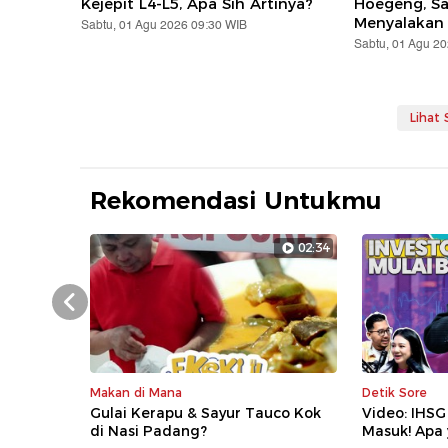
Kejepit L4-L5, Apa Sih Artinya?
Hoegeng, S
Menyalakan
Sabtu, 01 Agu 2026 09:30 WIB
Sabtu, 01 Agu 2
Lihat
Rekomendasi Untukmu
02:34
Prev
Makan di Mana
Detik Sore
Gulai Kerapu & Sayur Tauco Kok
Video: IHSG
di Nasi Padang?
Masuk! Apa