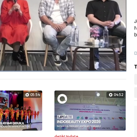
J
N
b
D
T
Dimuat
:
100.00%
Layarpen
05:54
04:52
detikUpdate