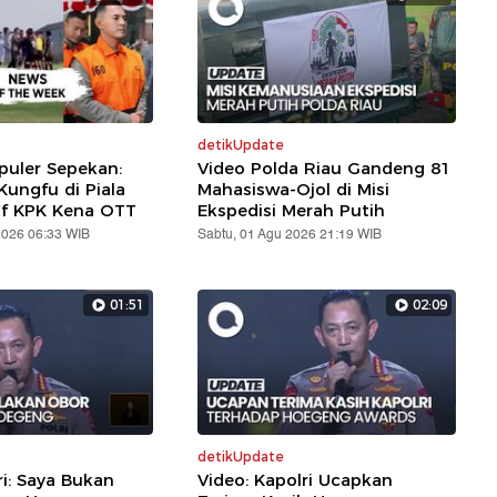
detikUpdate
puler Sepekan:
Video Polda Riau Gandeng 81
ungfu di Piala
Mahasiswa-Ojol di Misi
af KPK Kena OTT
Ekspedisi Merah Putih
2026 06:33 WIB
Sabtu, 01 Agu 2026 21:19 WIB
01:51
02:09
detikUpdate
ri: Saya Bukan
Video: Kapolri Ucapkan