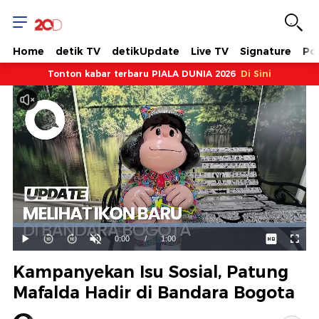
Home
detik TV
detikUpdate
Live TV
Signature
Pol
Tonton kabar terbaru PIALA DUNIA 2026
Di Sini
Dimuat
:
100.00%
Waktu
0:00
/
Durasi
1:00
Mainkan
Suara
Layar
Hidup
Saat
Kampanyekan Isu Sosial, Patung
ini
Mafalda Hadir di Bandara Bogota