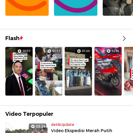
Flash
00:57
01:17
01:20
01:03
Video Terpopuler
detikUpdate
03:24
Video Ekspedisi Merah Putih