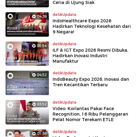
Ceria di Ujung Siak
detikUpdate
04:39
IndoHealthcare Expo 2026
Hadirkan Teknologi Kesehatan dari
9 Negara!
detikUpdate
05:54
ILF & IGT Expo 2026 Resmi Dibuka,
Hadirkan Inovasi Industri
Manufaktur
detikUpdate
04:52
IndoBeauty Expo 2026, Inovasi dan
Tren Kecantikan Terbaru
detikUpdate
03:52
Video: Korlantas Pakai Face
Recognition, 16 Ribu Pelanggaran
Pelat Nomor Terekam ETLE
detikUpdate
01:36