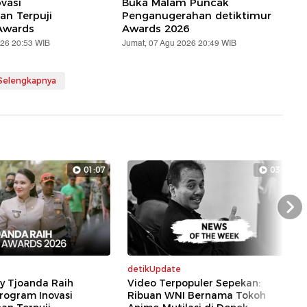
vasi
Buka Malam Puncak
n Terpuji
Penganugerahan detiktimur
Awards
Awards 2026
026 20:53 WIB
Jumat, 07 Agu 2026 20:49 WIB
 Selengkapnya
01:07
03:00
Nex
detikUpdate
ly Tjoanda Raih
Video Terpopuler Sepekan:
rogram Inovasi
Ribuan WNI Bernama Tokoh