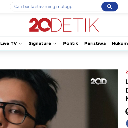
Cancel
Yang sedang ramai dicari
Tonton kabar terbaru 
#1
ketik
#2
bromo
Live TV
Signature
Politik
Peristiwa
Hukum
#3
streaming motogp
#4
prabowo
#5
data live draw sgp
2
Promoted
Terakhir yang dicari
Loading...