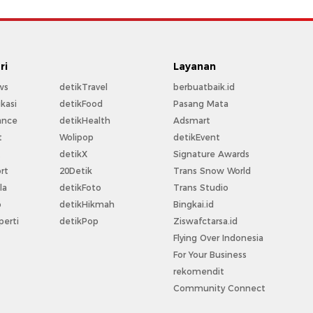
ri
Layanan
ws
detikTravel
berbuatbaik.id
kasi
detikFood
Pasang Mata
ance
detikHealth
Adsmart
t
Wolipop
detikEvent
t
detikX
Signature Awards
rt
20Detik
Trans Snow World
la
detikFoto
Trans Studio
o
detikHikmah
Bingkai.id
perti
detikPop
Ziswafctarsa.id
Flying Over Indonesia
For Your Business
rekomendit
Community Connect