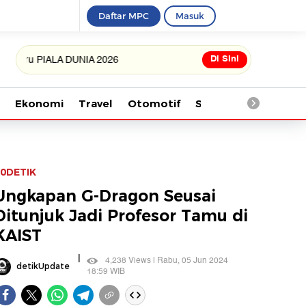
Daftar MPC
Masuk
Di Sini
PIALA DUNIA 2026
Ekonomi
Travel
Otomotif
Saintek
Kesehata
0DETIK
Ungkapan G-Dragon Seusai
Ditunjuk Jadi Profesor Tamu di
KAIST
|
4,238 Views | Rabu, 05 Jun 2024
detikUpdate
18:59 WIB