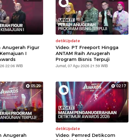
detikUpdate
h Anugerah Figur
Video: PT Freeport Hingga
 Kemajuan I
ANTAM Raih Anugerah
Awards
Program Bisnis Terpuji
026 22:06 WIB
Jumat, 07 Agu 2026 21:59 WIB
05:29
02:17
detikUpdate
ih Anugerah
Video: Pemred Detikcom