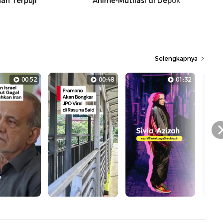
n Terpuji
Anime-Mutilasi di Depok
Selengkapnya
00:52
00:48
01:32