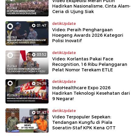
Video Ekspedisi Merah Putih
Hadirkan Nasionalisme, Cinta Alam-
Ceria di Ujung Siak
detikUpdate
01:47
Video: Peraih Penghargaan
Hoegeng Awards 2026 Kategori
Polisi Inovatif
detikUpdate
03:52
Video: Korlantas Pakai Face
Recognition, 16 Ribu Pelanggaran
Pelat Nomor Terekam ETLE
detikUpdate
04:39
IndoHealthcare Expo 2026
Hadirkan Teknologi Kesehatan dari
9 Negara!
detikUpdate
01:47
Video Terpopuler Sepekan:
Tendangan Kungfu di Piala
Soeratin-Staf KPK Kena OTT