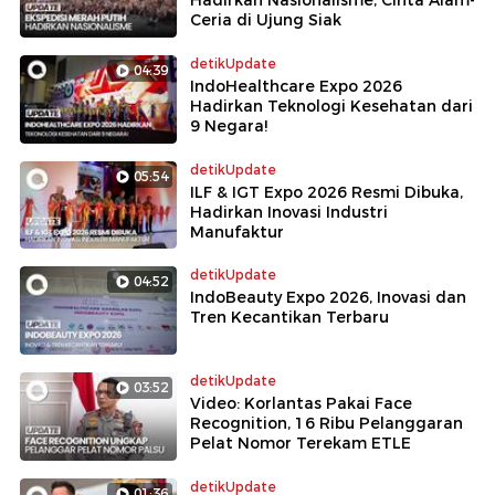
Ceria di Ujung Siak
detikUpdate
04:39
IndoHealthcare Expo 2026
Hadirkan Teknologi Kesehatan dari
9 Negara!
detikUpdate
05:54
ILF & IGT Expo 2026 Resmi Dibuka,
Hadirkan Inovasi Industri
Manufaktur
detikUpdate
04:52
IndoBeauty Expo 2026, Inovasi dan
Tren Kecantikan Terbaru
detikUpdate
03:52
Video: Korlantas Pakai Face
Recognition, 16 Ribu Pelanggaran
Pelat Nomor Terekam ETLE
detikUpdate
01:36