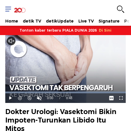
Home
detik TV
detikUpdate
Live TV
Signature
Pol
Tonton kabar terbaru PIALA DUNIA 2026
Di Sini
Dimuat
:
100.00%
Waktu
0:00
/
Durasi
0:48
Mainkan
Suara
Layar
Hidup
Saat
Dokter Urologi: Vasektomi Bikin
ini
Impoten-Turunkan Libido Itu
Mitos