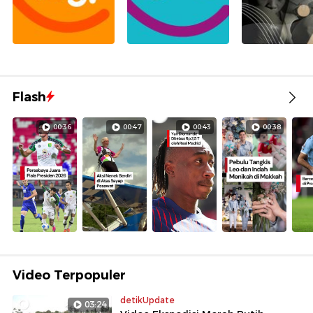
Flash
00:36
00:47
00:43
00:38
Video Terpopuler
detikUpdate
03:24