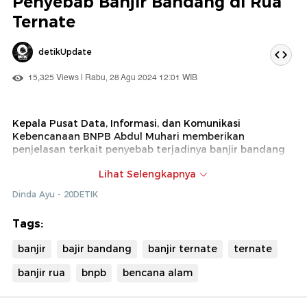
Penyebab Banjir Bandang di Rua
Ternate
detikUpdate
15,325 Views | Rabu, 28 Agu 2024 12:01 WIB
Kepala Pusat Data, Informasi, dan Komunikasi
Kebencanaan BNPB Abdul Muhari memberikan
penjelasan terkait penyebab terjadinya banjir bandang
di Kelurahan Rua, Kecamatan Pulau Ternate, Kota
Lihat Selengkapnya
Ternate, Maluku Utara. Banjir bandang ini terjadi karena
intensitas hujan tinggi dan lokasi Kelurahan Rua yang
Dinda Ayu - 20DETIK
berada di lereng Gunung Api Gamalama. Kondisi seperti
kestabilan slope hingga sumbatan di hulu sungai
Tags:
disebut bisa menjadi penyebab terjadinya banjir
bandang.
banjir
bajir bandang
banjir ternate
ternate
banjir rua
bnpb
bencana alam