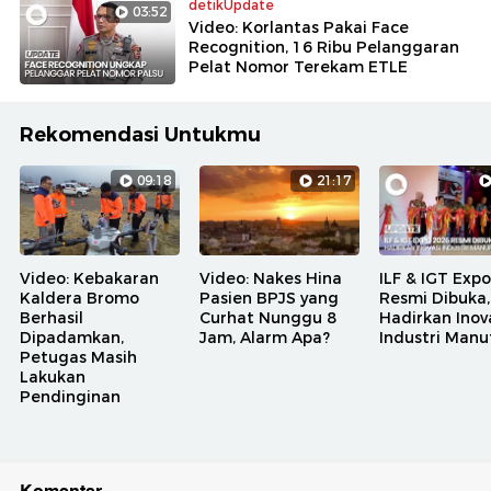
detikUpdate
03:52
Video: Korlantas Pakai Face
Recognition, 16 Ribu Pelanggaran
Pelat Nomor Terekam ETLE
Rekomendasi Untukmu
09:18
21:17
Video: Kebakaran
Video: Nakes Hina
ILF & IGT Exp
Kaldera Bromo
Pasien BPJS yang
Resmi Dibuka,
Berhasil
Curhat Nunggu 8
Hadirkan Inov
Dipadamkan,
Jam, Alarm Apa?
Industri Manu
Petugas Masih
Lakukan
Pendinginan