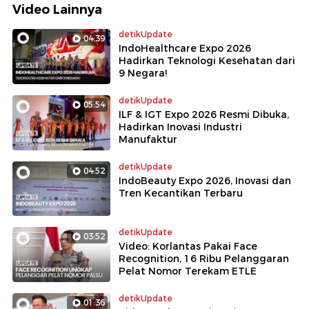
Video Lainnya
detikUpdate
04:39
IndoHealthcare Expo 2026
Hadirkan Teknologi Kesehatan dari
9 Negara!
detikUpdate
05:54
ILF & IGT Expo 2026 Resmi Dibuka,
Hadirkan Inovasi Industri
Manufaktur
detikUpdate
04:52
IndoBeauty Expo 2026, Inovasi dan
Tren Kecantikan Terbaru
detikUpdate
03:52
Video: Korlantas Pakai Face
Recognition, 16 Ribu Pelanggaran
Pelat Nomor Terekam ETLE
detikUpdate
01:36