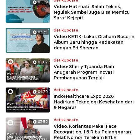
detikUpdate
01:19
Video: Hati-hati! Salah Teknik,
Ngulek Sambel Juga Bisa Memicu
Saraf Kejepit
detikUpdate
03:35
Video KETIK: Lukas Graham Bocorin
Album Baru hingga Kedekatan
dengan Ed Sheeran
detikUpdate
01:07
Video: Sherly Tjoanda Raih
Anugerah Program Inovasi
Pembangunan Terpuji
detikUpdate
04:39
IndoHealthcare Expo 2026
Hadirkan Teknologi Kesehatan dari
9 Negara!
detikUpdate
03:52
Video: Korlantas Pakai Face
Recognition, 16 Ribu Pelanggaran
Pelat Nomor Terekam ETLE