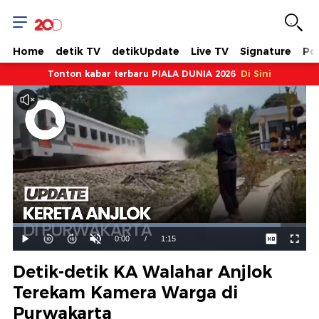
Home
detik TV
detikUpdate
Live TV
Signature
Pol
Tonton kabar terbaru PIALA DUNIA 2026
Di Sini
Dimuat
:
91.18%
Waktu
0:00
/
Durasi
1:15
Mainkan
Suara
Layar
Hidup
Saat
Detik-detik KA Walahar Anjlok
ini
Terekam Kamera Warga di
Purwakarta