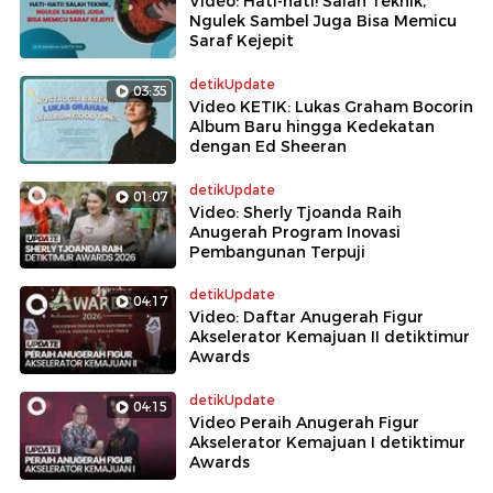
Video: Hati-hati! Salah Teknik,
Ngulek Sambel Juga Bisa Memicu
Saraf Kejepit
detikUpdate
03:35
Video KETIK: Lukas Graham Bocorin
Album Baru hingga Kedekatan
dengan Ed Sheeran
detikUpdate
01:07
Video: Sherly Tjoanda Raih
Anugerah Program Inovasi
Pembangunan Terpuji
detikUpdate
04:17
Video: Daftar Anugerah Figur
Akselerator Kemajuan II detiktimur
Awards
detikUpdate
04:15
Video Peraih Anugerah Figur
Akselerator Kemajuan I detiktimur
Awards