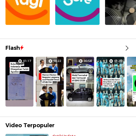
Flash
01:17
03:22
00:58
01:20
Video Terpopuler