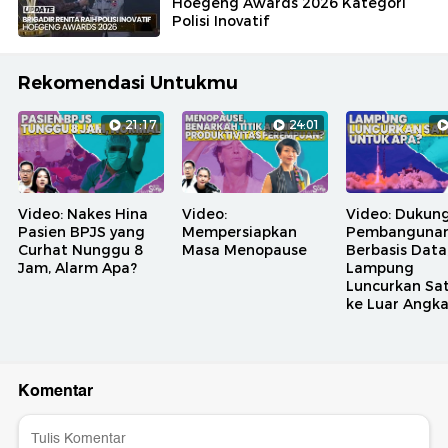
Hoegeng Awards 2026 Kategori
Polisi Inovatif
Rekomendasi Untukmu
21:17
24:01
Video: Nakes Hina
Video:
Video: Dukun
Pasien BPJS yang
Mempersiapkan
Pembanguna
Curhat Nunggu 8
Masa Menopause
Berbasis Data
Jam, Alarm Apa?
Lampung
Luncurkan Sat
ke Luar Angk