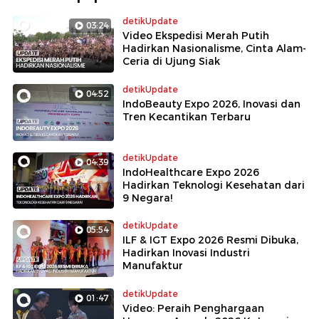
detikUpdate
03:24
Video Ekspedisi Merah Putih
Hadirkan Nasionalisme, Cinta Alam-
Ceria di Ujung Siak
detikUpdate
04:52
IndoBeauty Expo 2026, Inovasi dan
Tren Kecantikan Terbaru
detikUpdate
04:39
IndoHealthcare Expo 2026
Hadirkan Teknologi Kesehatan dari
9 Negara!
detikUpdate
05:54
ILF & IGT Expo 2026 Resmi Dibuka,
Hadirkan Inovasi Industri
Manufaktur
detikUpdate
01:47
Video: Peraih Penghargaan