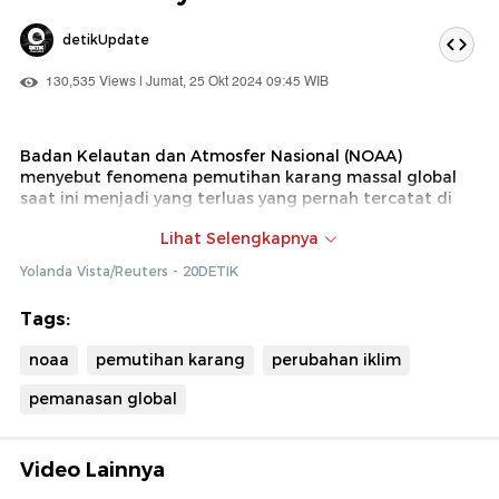
detikUpdate
130,535 Views | Jumat, 25 Okt 2024 09:45 WIB
Badan Kelautan dan Atmosfer Nasional (NOAA)
menyebut fenomena pemutihan karang massal global
saat ini menjadi yang terluas yang pernah tercatat di
dunia. Hal ini terjadi karena perubahan iklim dan suhu
Lihat Selengkapnya
yang meningkat.
Yolanda Vista/Reuters - 20DETIK
Tags:
noaa
pemutihan karang
perubahan iklim
pemanasan global
Video Lainnya