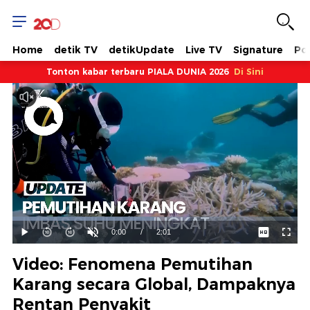
Home
detik TV
detikUpdate
Live TV
Signature
Pol
Tonton kabar terbaru PIALA DUNIA 2026
Di Sini
Dimuat
:
49.81%
Waktu
0:00
/
Durasi
2:01
Mainkan
Suara
Layar
Hidup
Saat
Video: Fenomena Pemutihan
ini
Karang secara Global, Dampaknya
Rentan Penyakit