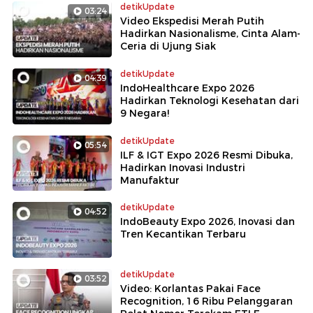
detikUpdate
03:24
Video Ekspedisi Merah Putih
Hadirkan Nasionalisme, Cinta Alam-
Ceria di Ujung Siak
detikUpdate
04:39
IndoHealthcare Expo 2026
Hadirkan Teknologi Kesehatan dari
9 Negara!
detikUpdate
05:54
ILF & IGT Expo 2026 Resmi Dibuka,
Hadirkan Inovasi Industri
Manufaktur
detikUpdate
04:52
IndoBeauty Expo 2026, Inovasi dan
Tren Kecantikan Terbaru
detikUpdate
03:52
Video: Korlantas Pakai Face
Recognition, 16 Ribu Pelanggaran