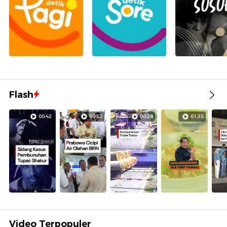
Flash
00:42
00:52
00:28
01:35
Video Terpopuler