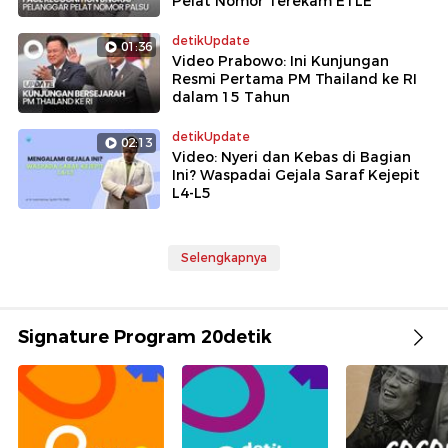
Pelat Nomor Terekam ETLE
detikUpdate
01:36
Video Prabowo: Ini Kunjungan
Resmi Pertama PM Thailand ke RI
dalam 15 Tahun
detikUpdate
02:13
Video: Nyeri dan Kebas di Bagian
Ini? Waspadai Gejala Saraf Kejepit
L4-L5
Selengkapnya
Signature Program 20detik