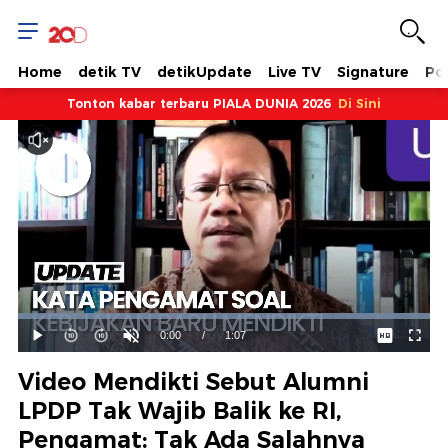
Home
detik TV
detikUpdate
Live TV
Signature
Pol
Tonton kabar terbaru PIALA DUNIA 2026
Di Sini
Dimuat
:
100.00%
Waktu
0:00
/
Durasi
1:07
Mainkan
Suara
Layar
Hidup
Saat
Video Mendikti Sebut Alumni
ini
LPDP Tak Wajib Balik ke RI,
Pengamat: Tak Ada Salahnya