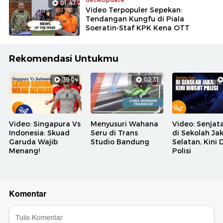
01:47
Video Terpopuler Sepekan:
Tendangan Kungfu di Piala
Soeratin-Staf KPK Kena OTT
Rekomendasi Untukmu
39:04
02:31
Video: Singapura Vs
Menyusuri Wahana
Video: Senjat
Indonesia: Skuad
Seru di Trans
di Sekolah Ja
Garuda Wajib
Studio Bandung
Selatan, Kini 
Menang!
Polisi