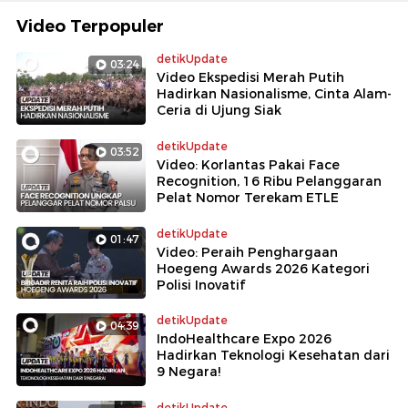
Video Terpopuler
detikUpdate
03:24
Video Ekspedisi Merah Putih
Hadirkan Nasionalisme, Cinta Alam-
Ceria di Ujung Siak
detikUpdate
03:52
Video: Korlantas Pakai Face
Recognition, 16 Ribu Pelanggaran
Pelat Nomor Terekam ETLE
detikUpdate
01:47
Video: Peraih Penghargaan
Hoegeng Awards 2026 Kategori
Polisi Inovatif
detikUpdate
04:39
IndoHealthcare Expo 2026
Hadirkan Teknologi Kesehatan dari
9 Negara!
detikUpdate