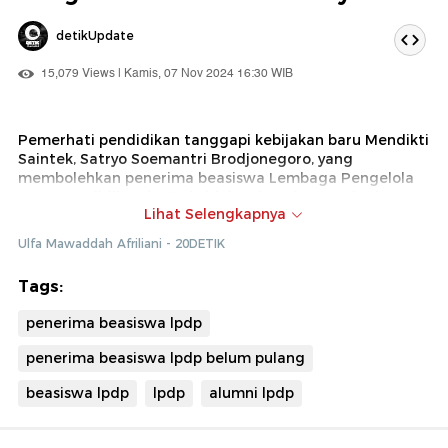
detikUpdate
15,079 Views | Kamis, 07 Nov 2024 16:30 WIB
Pemerhati pendidikan tanggapi kebijakan baru Mendikti
Saintek, Satryo Soemantri Brodjonegoro, yang
membolehkan penerima beasiswa Lembaga Pengelola
Dana Pendidikan (LPDP) tidak pulang ke Tanah Air
Lihat Selengkapnya
seusai lulus kuliah. Doni Koesoema sebut hal itu boleh
saja dilakukan.
Ulfa Mawaddah Afriliani - 20DETIK
Tags:
penerima beasiswa lpdp
penerima beasiswa lpdp belum pulang
beasiswa lpdp
lpdp
alumni lpdp