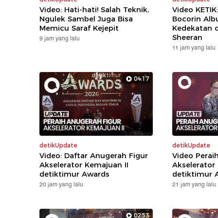
Video: Hati-hati! Salah Teknik,
Video KETIK
Ngulek Sambel Juga Bisa
Bocorin Alb
Memicu Saraf Kejepit
Kedekatan 
Sheeran
9 jam yang lalu
11 jam yang lalu
04:17
detikUpdate
detikUpdate
Video: Daftar Anugerah Figur
Video Perai
Akselerator Kemajuan II
Akselerator
detiktimur Awards
detiktimur 
20 jam yang lalu
21 jam yang lalu
02:53