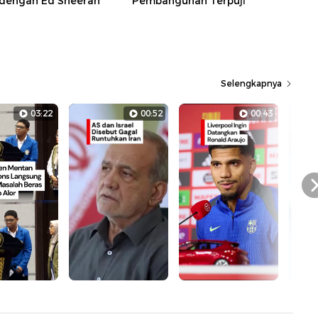
dengan Ed Sheeran
Pembangunan Terpuji
Selengkapnya
03:22
00:52
00:43