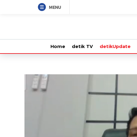
MENU
Home
detik TV
detikUpdate