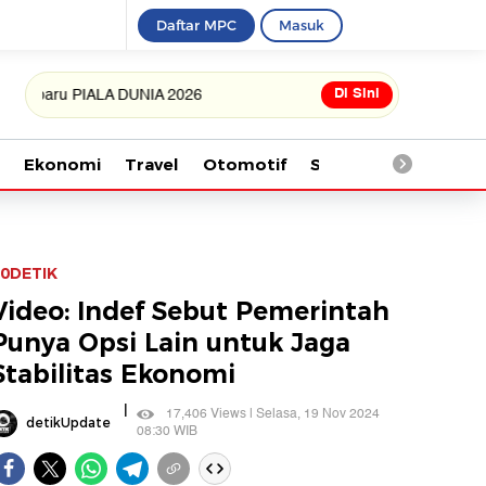
Daftar MPC
Masuk
Di Sini
u PIALA DUNIA 2026
Ekonomi
Travel
Otomotif
Saintek
Kesehata
0DETIK
Video: Indef Sebut Pemerintah
Punya Opsi Lain untuk Jaga
Stabilitas Ekonomi
|
17,406 Views | Selasa, 19 Nov 2024
detikUpdate
08:30 WIB