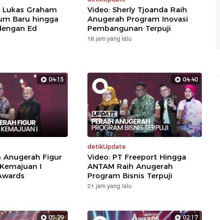
: Lukas Graham
Video: Sherly Tjoanda Raih
um Baru hingga
Anugerah Program Inovasi
dengan Ed
Pembangunan Terpuji
18 jam yang lalu
04:15
04:40
detikUpdate
h Anugerah Figur
Video: PT Freeport Hingga
 Kemajuan I
ANTAM Raih Anugerah
Awards
Program Bisnis Terpuji
21 jam yang lalu
05:29
02:17