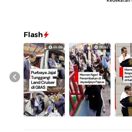
Kedekatan 
Flash
01:09
00:42
Prev