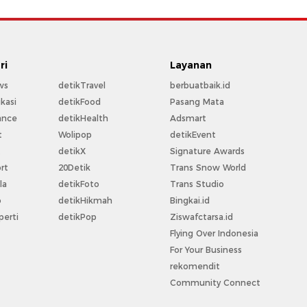
ri
Layanan
ws
detikTravel
berbuatbaik.id
kasi
detikFood
Pasang Mata
ance
detikHealth
Adsmart
t
Wolipop
detikEvent
t
detikX
Signature Awards
rt
20Detik
Trans Snow World
la
detikFoto
Trans Studio
o
detikHikmah
Bingkai.id
perti
detikPop
Ziswafctarsa.id
Flying Over Indonesia
For Your Business
rekomendit
Community Connect