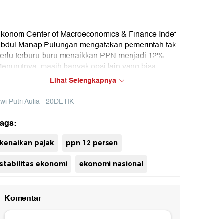
konom Center of Macroeconomics & Finance Indef
bdul Manap Pulungan mengatakan pemerintah tak
erlu terburu-buru menaikkan PPN menjadi 12%.
enurutnya, masih banyak opsi lain yang bisa
ijalankan untuk menjaga ekonomi nasional.
Lihat Selengkapnya
wi Putri Aulia - 20DETIK
ags:
uh
kenaikan pajak
ppn 12 persen
stabilitas ekonomi
ekonomi nasional