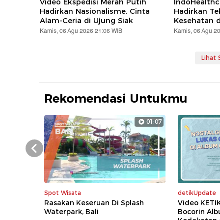
Video Ekspedisi Merah Putih
IndoHealthc
Hadirkan Nasionalisme, Cinta
Hadirkan Te
Alam-Ceria di Ujung Siak
Kesehatan d
Kamis, 06 Agu 2026 21:06 WIB
Kamis, 06 Agu 2
Lihat
Rekomendasi Untukmu
01:07
Prev
Spot Wisata
detikUpdate
Rasakan Keseruan Di Splash
Video KETI
Waterpark, Bali
Bocorin Al