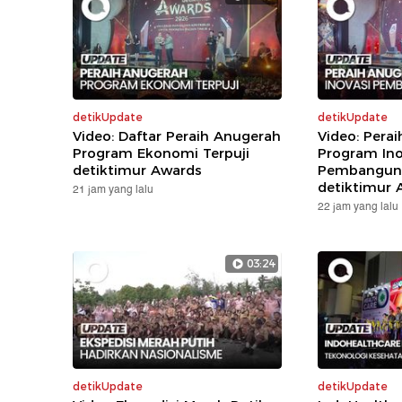
detikUpdate
detikUpdate
Video: Daftar Peraih Anugerah
Video: Pera
Program Ekonomi Terpuji
Program Ino
detiktimur Awards
Pembanguna
detiktimur 
21 jam yang lalu
22 jam yang lalu
03:24
detikUpdate
detikUpdate