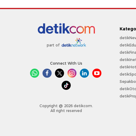
Katego
detikNe
detikEdu
part of
detikFin
detikIne
Connect With Us
detikHo
detikSpo
Sepakbo
detikOt
detikPro
Copyright @ 2026 detikcom.
All right reserved