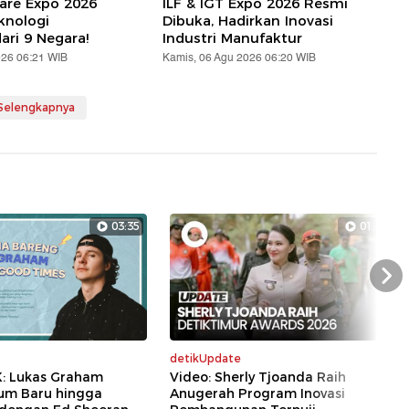
are Expo 2026
ILF & IGT Expo 2026 Resmi
knologi
Dibuka, Hadirkan Inovasi
ari 9 Negara!
Industri Manufaktur
026 06:21 WIB
Kamis, 06 Agu 2026 06:20 WIB
 Selengkapnya
03:35
01:07
Nex
detikUpdate
K: Lukas Graham
Video: Sherly Tjoanda Raih
bum Baru hingga
Anugerah Program Inovasi