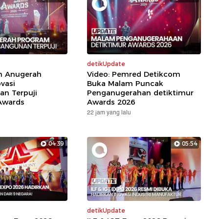
detikUpdate
ih Anugerah
Video: Pemred Detikcom
vasi
Buka Malam Puncak
n Terpuji
Penganugerahan detiktimur
Awards
Awards 2026
22 jam yang lalu
04:39
05:54
detikUpdate