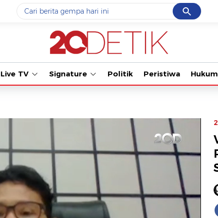
Cancel
Yang sedang ramai dicari
Tonton kabar terbar
#1
data live draw sgp
#2
kebakaran
Live TV
Signature
Politik
Peristiwa
Hukum
#3
prabowo
#4
iran
#5
gempa hari ini
2
Promoted
Terakhir yang dicari
Loading...