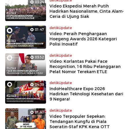
detikUpdate
03:24
Video Ekspedisi Merah Putih
Hadirkan Nasionalisme, Cinta Alam-
Ceria di Ujung Siak
detikUpdate
01:47
Video: Peraih Penghargaan
Hoegeng Awards 2026 Kategori
Polisi Inovatif
detikUpdate
03:52
Video: Korlantas Pakai Face
Recognition, 16 Ribu Pelanggaran
Pelat Nomor Terekam ETLE
detikUpdate
04:39
IndoHealthcare Expo 2026
Hadirkan Teknologi Kesehatan dari
9 Negara!
detikUpdate
01:47
Video Terpopuler Sepekan:
Tendangan Kungfu di Piala
Soeratin-Staf KPK Kena OTT