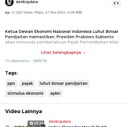
detikUpdate
31,020 Views | Rabu, 27 Nov 2024 12:08 WIB
Ketua Dewan Ekonomi Nasional Indonesia Luhut Binsar
Pandjaitan memastikan, Presiden Prabowo Subianto
akan menunda pemberlakuan Pajak Pertambahan Nilai
(PPN) menjadi 12%. Hal itu dilakukan karena pemerintah
Lihat Selengkapnya
tengah menggodok stimulus untuk masyarakat
menengah ke bawah.
Tri Aljumanto - 20DETIK
Tags:
ppn
pajak
luhut binsar pandjaitan
stimulus ekonomi
apbn
Video Lainnya
detikUpdate
03:24