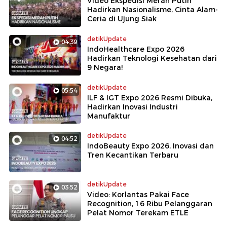
Video Ekspedisi Merah Putih
Hadirkan Nasionalisme, Cinta Alam-
Ceria di Ujung Siak
detikUpdate
04:39
IndoHealthcare Expo 2026
Hadirkan Teknologi Kesehatan dari
9 Negara!
detikUpdate
05:54
ILF & IGT Expo 2026 Resmi Dibuka,
Hadirkan Inovasi Industri
Manufaktur
detikUpdate
04:52
IndoBeauty Expo 2026, Inovasi dan
Tren Kecantikan Terbaru
detikUpdate
03:52
Video: Korlantas Pakai Face
Recognition, 16 Ribu Pelanggaran
Pelat Nomor Terekam ETLE