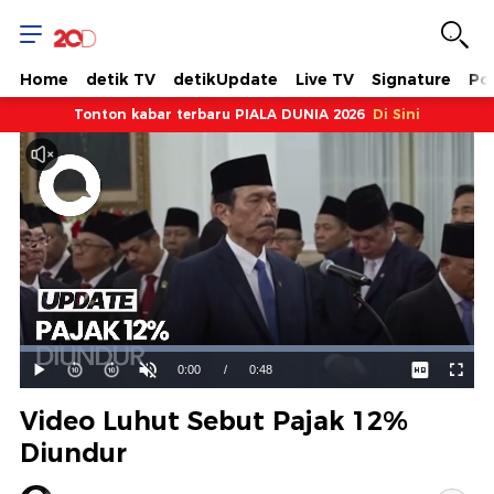
Home
detik TV
detikUpdate
Live TV
Signature
Pol
Tonton kabar terbaru PIALA DUNIA 2026
Di Sini
Dimuat
:
100.00%
Waktu
0:00
/
Durasi
0:48
Mainkan
Suara
Layar
Hidup
Saat
Video Luhut Sebut Pajak 12%
ini
Diundur