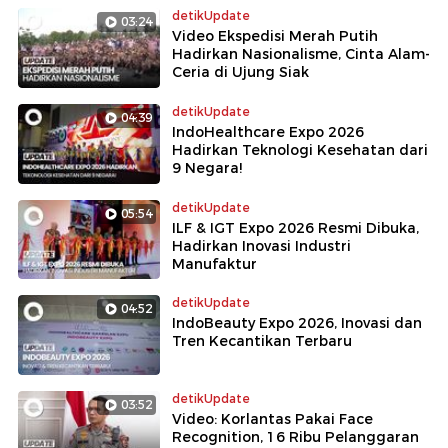
detikUpdate
03:24
Video Ekspedisi Merah Putih
Hadirkan Nasionalisme, Cinta Alam-
Ceria di Ujung Siak
detikUpdate
04:39
IndoHealthcare Expo 2026
Hadirkan Teknologi Kesehatan dari
9 Negara!
detikUpdate
05:54
ILF & IGT Expo 2026 Resmi Dibuka,
Hadirkan Inovasi Industri
Manufaktur
detikUpdate
04:52
IndoBeauty Expo 2026, Inovasi dan
Tren Kecantikan Terbaru
detikUpdate
03:52
Video: Korlantas Pakai Face
Recognition, 16 Ribu Pelanggaran