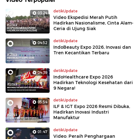
detikUpdate
03:24
Video Ekspedisi Merah Putih
Hadirkan Nasionalisme, Cinta Alam-
Ceria di Ujung Siak
detikUpdate
04:52
IndoBeauty Expo 2026, Inovasi dan
Tren Kecantikan Terbaru
detikUpdate
04:39
IndoHealthcare Expo 2026
Hadirkan Teknologi Kesehatan dari
9 Negara!
detikUpdate
05:54
ILF & IGT Expo 2026 Resmi Dibuka,
Hadirkan Inovasi Industri
Manufaktur
detikUpdate
01:47
Video: Peraih Penghargaan