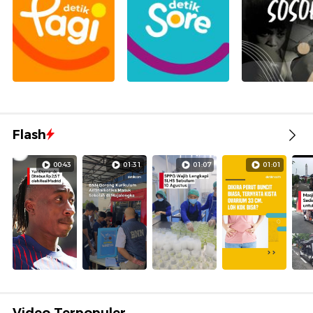
Flash
00:43
01:31
01:07
01:01
Video Terpopuler