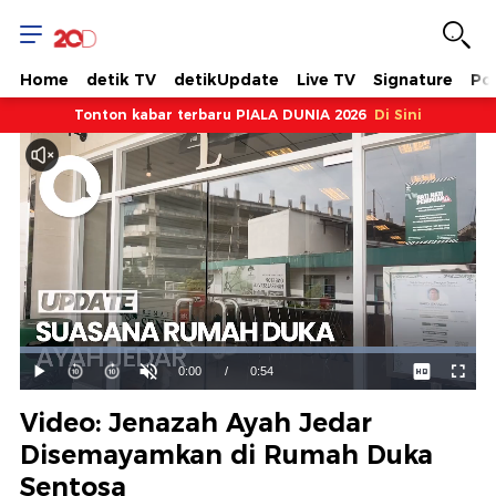
Home
detik TV
detikUpdate
Live TV
Signature
Pol
Tonton kabar terbaru PIALA DUNIA 2026
Di Sini
Dimuat
:
100.00%
Waktu
0:00
/
Durasi
0:54
Mainkan
Suara
Layar
Hidup
Saat
Video: Jenazah Ayah Jedar
ini
Disemayamkan di Rumah Duka
Sentosa