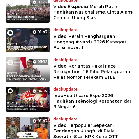
detikUpdate
03:24
Video Ekspedisi Merah Putih
Hadirkan Nasionalisme, Cinta Alam-
Ceria di Ujung Siak
detikUpdate
01:47
Video: Peraih Penghargaan
Hoegeng Awards 2026 Kategori
Polisi Inovatif
detikUpdate
03:52
Video: Korlantas Pakai Face
Recognition, 16 Ribu Pelanggaran
Pelat Nomor Terekam ETLE
detikUpdate
04:39
IndoHealthcare Expo 2026
Hadirkan Teknologi Kesehatan dari
9 Negara!
detikUpdate
01:47
Video Terpopuler Sepekan:
Tendangan Kungfu di Piala
Soeratin-Staf KPK Kena OTT