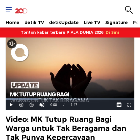
Home
detik TV
detikUpdate
Live TV
Signature
Pol
Tonton kabar terbaru PIALA DUNIA 2026
Di Sini
Dimuat
:
25.56%
Waktu
0:00
/
Durasi
1:47
Mainkan
Suara
Layar
Hidup
Saat
Video: MK Tutup Ruang Bagi
ini
Warga untuk Tak Beragama dan
Tak Punya Kepercayaan