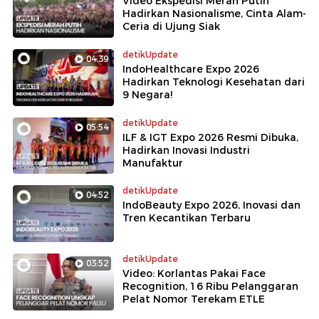
Video Ekspedisi Merah Putih
Hadirkan Nasionalisme, Cinta Alam-
Ceria di Ujung Siak
detikUpdate
04:39
IndoHealthcare Expo 2026
Hadirkan Teknologi Kesehatan dari
9 Negara!
detikUpdate
05:54
ILF & IGT Expo 2026 Resmi Dibuka,
Hadirkan Inovasi Industri
Manufaktur
detikUpdate
04:52
IndoBeauty Expo 2026, Inovasi dan
Tren Kecantikan Terbaru
detikUpdate
03:52
Video: Korlantas Pakai Face
Recognition, 16 Ribu Pelanggaran
Pelat Nomor Terekam ETLE