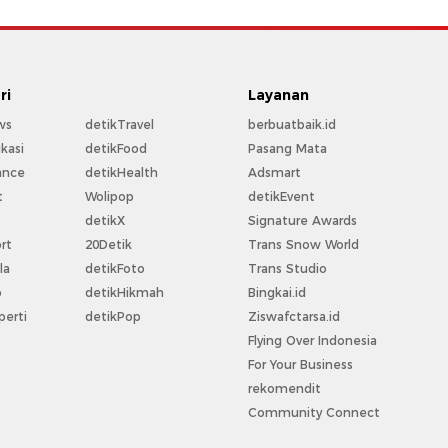
ri
Layanan
ws
detikTravel
berbuatbaik.id
kasi
detikFood
Pasang Mata
ance
detikHealth
Adsmart
t
Wolipop
detikEvent
t
detikX
Signature Awards
rt
20Detik
Trans Snow World
la
detikFoto
Trans Studio
o
detikHikmah
Bingkai.id
perti
detikPop
Ziswafctarsa.id
Flying Over Indonesia
For Your Business
rekomendit
Community Connect