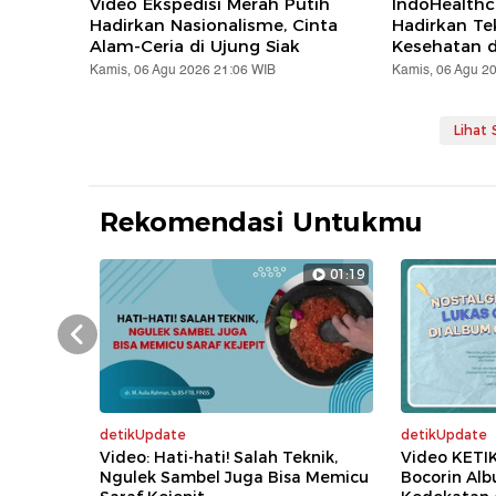
Video Ekspedisi Merah Putih
IndoHealthc
Hadirkan Nasionalisme, Cinta
Hadirkan Te
Alam-Ceria di Ujung Siak
Kesehatan d
Kamis, 06 Agu 2026 21:06 WIB
Kamis, 06 Agu 2
Lihat
Rekomendasi Untukmu
01:19
Prev
detikUpdate
detikUpdate
Video: Hati-hati! Salah Teknik,
Video KETI
Ngulek Sambel Juga Bisa Memicu
Bocorin Al