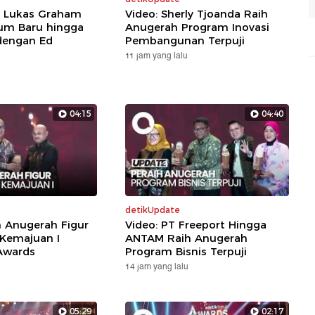
: Lukas Graham
Video: Sherly Tjoanda Raih
um Baru hingga
Anugerah Program Inovasi
dengan Ed
Pembangunan Terpuji
11 jam yang lalu
04:15
04:40
detikUpdate
h Anugerah Figur
Video: PT Freeport Hingga
 Kemajuan I
ANTAM Raih Anugerah
Awards
Program Bisnis Terpuji
14 jam yang lalu
05:29
02:17