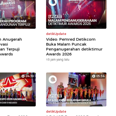
detikUpdate
ih Anugerah
Video: Pemred Detikcom
vasi
Buka Malam Puncak
n Terpuji
Penganugerahan detiktimur
Awards
Awards 2026
15 jam yang lalu
04:39
05:54
detikUpdate