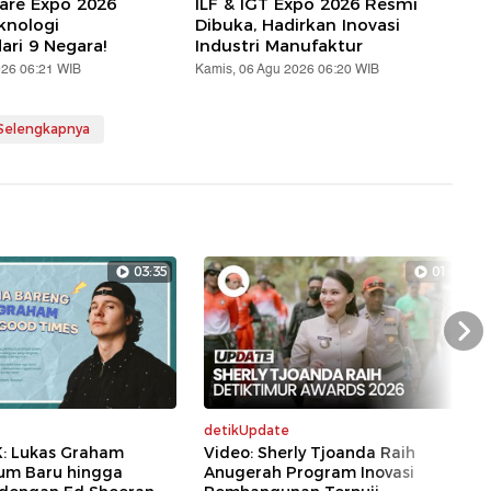
are Expo 2026
ILF & IGT Expo 2026 Resmi
knologi
Dibuka, Hadirkan Inovasi
ari 9 Negara!
Industri Manufaktur
026 06:21 WIB
Kamis, 06 Agu 2026 06:20 WIB
 Selengkapnya
03:35
01:07
Nex
detikUpdate
K: Lukas Graham
Video: Sherly Tjoanda Raih
bum Baru hingga
Anugerah Program Inovasi