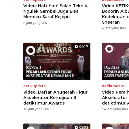
Video: Hati-hati! Salah Teknik,
Video KETIK
Ngulek Sambel Juga Bisa
Bocorin Alb
Memicu Saraf Kejepit
Kedekatan 
Sheeran
2 jam yang lalu
4 jam yang lalu
04:17
detikUpdate
detikUpdate
Video: Daftar Anugerah Figur
Video Perai
Akselerator Kemajuan II
Akselerator
detiktimur Awards
detiktimur 
13 jam yang lalu
14 jam yang lalu
02:53