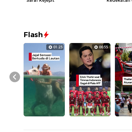
Saraf Kejepit
Kedekatan 
Flash
01:23
00:55
Prev