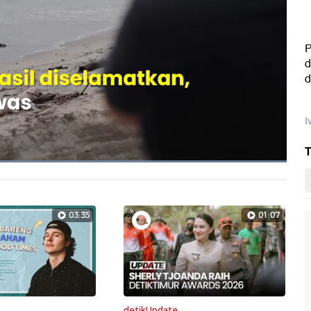
P
d
d
I
T
Dimuat
:
100.00%
Layarpen
03:35
01:07
detikUpdate