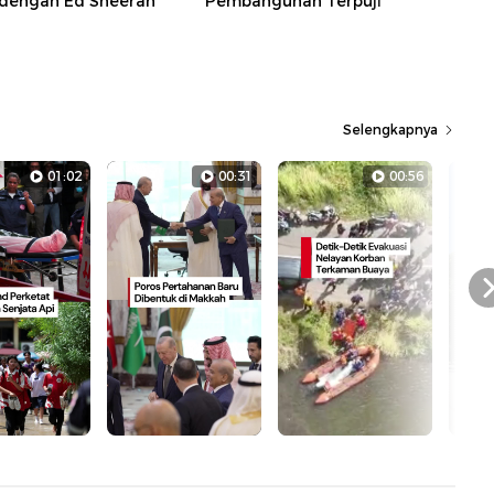
dengan Ed Sheeran
Pembangunan Terpuji
Selengkapnya
01:02
00:31
00:56