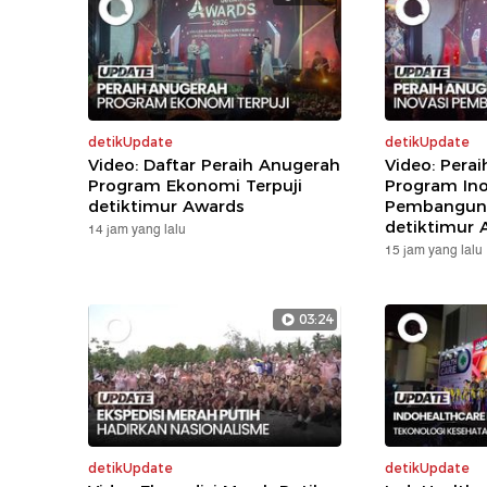
detikUpdate
detikUpdate
Video: Daftar Peraih Anugerah
Video: Pera
Program Ekonomi Terpuji
Program Ino
detiktimur Awards
Pembanguna
detiktimur 
14 jam yang lalu
15 jam yang lalu
03:24
detikUpdate
detikUpdate