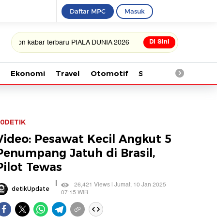
Daftar MPC
Masuk
Di Sini
kabar terbaru PIALA DUNIA 2026
Ekonomi
Travel
Otomotif
Saintek
Kesehata
0DETIK
Video: Pesawat Kecil Angkut 5
Penumpang Jatuh di Brasil,
Pilot Tewas
|
26,421 Views | Jumat, 10 Jan 2025
detikUpdate
07:15 WIB