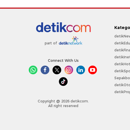
Katego
detikNe
detikEdu
part of
detikFin
detikIne
Connect With Us
detikHo
detikSpo
Sepakbo
detikOt
detikPro
Copyright @ 2026 detikcom.
All right reserved