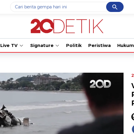
Cancel
Yang sedang ramai dicari
Tonton 
#1
data live draw sgp
#2
k-talk
Live TV
Signature
Politik
Peristiwa
Hukum
#3
kebakaran
#4
prabowo
#5
gempa hari ini
2
Promoted
Terakhir yang dicari
Loading...