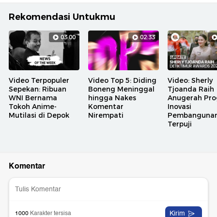
Rekomendasi Untukmu
03:00
02:33
Video Terpopuler
Video Top 5: Diding
Video: Sherly
Sepekan: Ribuan
Boneng Meninggal
Tjoanda Raih
WNI Bernama
hingga Nakes
Anugerah Pr
Tokoh Anime-
Komentar
Inovasi
Mutilasi di Depok
Nirempati
Pembanguna
Terpuji