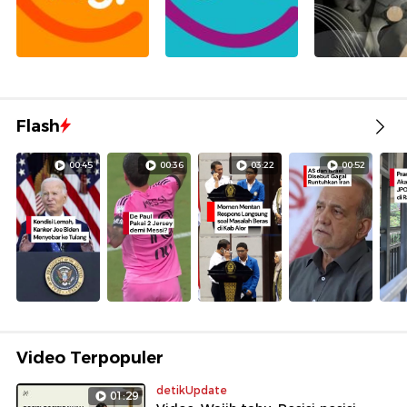
Flash
00:45
00:36
03:22
00:52
Video Terpopuler
detikUpdate
01:29