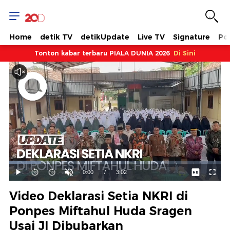
Home
detik TV
detikUpdate
Live TV
Signature
Pol
Tonton kabar terbaru PIALA DUNIA 2026
Di Sini
Dimuat
:
15.13%
Waktu
0:00
/
Durasi
3:02
Mainkan
Suara
Layar
Hidup
Saat
Video Deklarasi Setia NKRI di
ini
Ponpes Miftahul Huda Sragen
Usai JI Dibubarkan