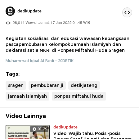
detikUpdate
28,014 Views | Jumat, 17 Jan 2025 01:45 WIB
Kegiatan sosialisasi dan edukasi wawasan kebangsaan
pascapembubaran kelompok Jamaah Islamiyah dan
deklarasi setia NKRI di Ponpes Miftahul Huda Sragen
Muhammad Iqbal Al Fardi - 20DETIK
Tags:
sragen
pembubaran ji
detikjateng
jamaah islamiyah
ponpes miftahul huda
Video Lainnya
detikUpdate
01:29
Video: Wajib tahu, Posisi-posisi
Rawan Saraf Kejepit dan Beragam