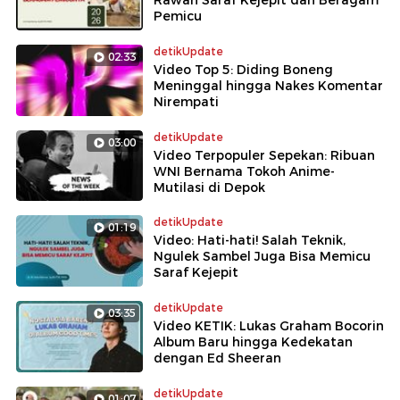
Pemicu
detikUpdate
02:33
Video Top 5: Diding Boneng
Meninggal hingga Nakes Komentar
Nirempati
detikUpdate
03:00
Video Terpopuler Sepekan: Ribuan
WNI Bernama Tokoh Anime-
Mutilasi di Depok
detikUpdate
01:19
Video: Hati-hati! Salah Teknik,
Ngulek Sambel Juga Bisa Memicu
Saraf Kejepit
detikUpdate
03:35
Video KETIK: Lukas Graham Bocorin
Album Baru hingga Kedekatan
dengan Ed Sheeran
detikUpdate
01:07