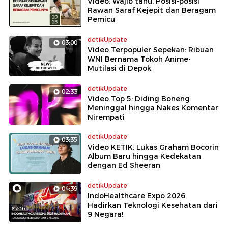
Video: Wajib tahu, Posisi-posisi
Rawan Saraf Kejepit dan Beragam
Pemicu
detikUpdate
03:00
Video Terpopuler Sepekan: Ribuan
WNI Bernama Tokoh Anime-
Mutilasi di Depok
detikUpdate
02:33
Video Top 5: Diding Boneng
Meninggal hingga Nakes Komentar
Nirempati
detikUpdate
03:35
Video KETIK: Lukas Graham Bocorin
Album Baru hingga Kedekatan
dengan Ed Sheeran
detikUpdate
04:39
IndoHealthcare Expo 2026
Hadirkan Teknologi Kesehatan dari
9 Negara!