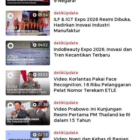
9 Negara!
detikUpdate
05:54
ILF & IGT Expo 2026 Resmi Dibuka,
Hadirkan Inovasi Industri
Manufaktur
detikUpdate
04:52
IndoBeauty Expo 2026, Inovasi dan
Tren Kecantikan Terbaru
detikUpdate
03:52
Video: Korlantas Pakai Face
Recognition, 16 Ribu Pelanggaran
Pelat Nomor Terekam ETLE
detikUpdate
01:36
Video Prabowo: Ini Kunjungan
Resmi Pertama PM Thailand ke RI
dalam 15 Tahun
detikUpdate
02:13
Video: Nyeri dan Kebas di Bagian