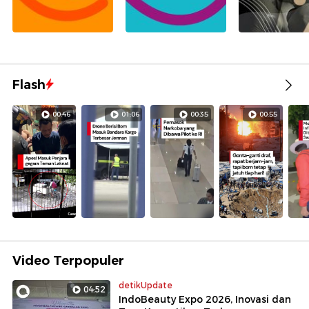
Flash
00:46
01:06
00:35
00:55
Video Terpopuler
detikUpdate
04:52
IndoBeauty Expo 2026, Inovasi dan