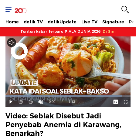
Home
detik TV
detikUpdate
Live TV
Signature
Pol
Tonton kabar terbaru PIALA DUNIA 2026
Di Sini
Dimuat
:
92.86%
Waktu
0:00
/
Durasi
1:13
Mainkan
Suara
Layar
Hidup
Saat
Video: Seblak Disebut Jadi
ini
Penyebab Anemia di Karawang,
Benarkah?