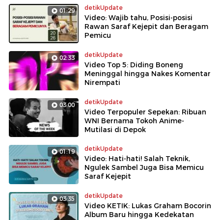
detikUpdate
01:29
Video: Wajib tahu, Posisi-posisi
Rawan Saraf Kejepit dan Beragam
Pemicu
detikUpdate
02:33
Video Top 5: Diding Boneng
Meninggal hingga Nakes Komentar
Nirempati
detikUpdate
03:00
Video Terpopuler Sepekan: Ribuan
WNI Bernama Tokoh Anime-
Mutilasi di Depok
detikUpdate
01:19
Video: Hati-hati! Salah Teknik,
Ngulek Sambel Juga Bisa Memicu
Saraf Kejepit
detikUpdate
03:35
Video KETIK: Lukas Graham Bocorin
Album Baru hingga Kedekatan