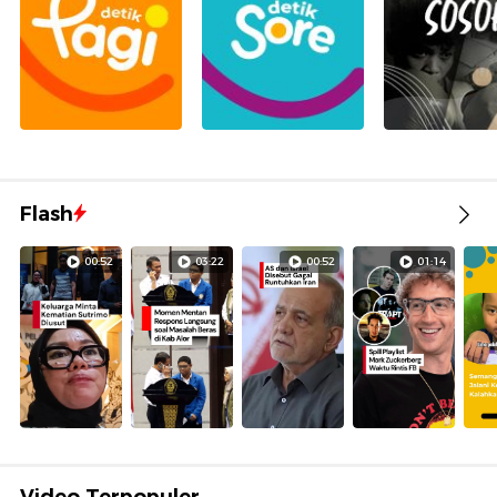
Flash
00:52
03:22
00:52
01:14
Video Terpopuler