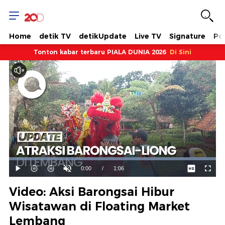
Home
detik TV
detikUpdate
Live TV
Signature
Pol
Tonton kabar terbaru PIALA DUNIA 2026
Di Sini
Dimuat
:
100.00%
Waktu
0:00
/
Durasi
1:06
Mainkan
Suara
Layar
Hidup
Saat
Video: Aksi Barongsai Hibur
ini
Wisatawan di Floating Market
Lembang