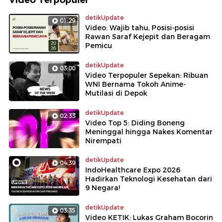
detikUpdate
01:29
Video: Wajib tahu, Posisi-posisi
Rawan Saraf Kejepit dan Beragam
Pemicu
detikUpdate
03:00
Video Terpopuler Sepekan: Ribuan
WNI Bernama Tokoh Anime-
Mutilasi di Depok
detikUpdate
02:33
Video Top 5: Diding Boneng
Meninggal hingga Nakes Komentar
Nirempati
detikUpdate
04:39
IndoHealthcare Expo 2026
Hadirkan Teknologi Kesehatan dari
9 Negara!
detikUpdate
03:35
Video KETIK: Lukas Graham Bocorin