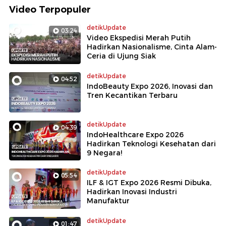
Video Terpopuler
detikUpdate
03:24
Video Ekspedisi Merah Putih
Hadirkan Nasionalisme, Cinta Alam-
Ceria di Ujung Siak
detikUpdate
04:52
IndoBeauty Expo 2026, Inovasi dan
Tren Kecantikan Terbaru
detikUpdate
04:39
IndoHealthcare Expo 2026
Hadirkan Teknologi Kesehatan dari
9 Negara!
detikUpdate
05:54
ILF & IGT Expo 2026 Resmi Dibuka,
Hadirkan Inovasi Industri
Manufaktur
detikUpdate
01:47