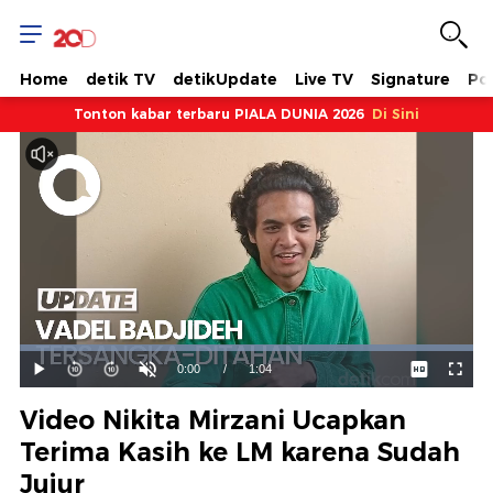
Home
detik TV
detikUpdate
Live TV
Signature
Pol
Tonton kabar terbaru PIALA DUNIA 2026
Di Sini
Dimuat
:
100.00%
Waktu
0:00
/
Durasi
1:04
Mainkan
Suara
Layar
Hidup
Saat
Video Nikita Mirzani Ucapkan
ini
Terima Kasih ke LM karena Sudah
Jujur