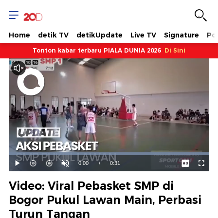
Home
detik TV
detikUpdate
Live TV
Signature
Pol
Tonton kabar terbaru PIALA DUNIA 2026
Di Sini
Dimuat
:
100.00%
Waktu
0:00
/
Durasi
0:31
Mainkan
Suara
Layar
Hidup
Saat
Video: Viral Pebasket SMP di
ini
Bogor Pukul Lawan Main, Perbasi
Turun Tangan