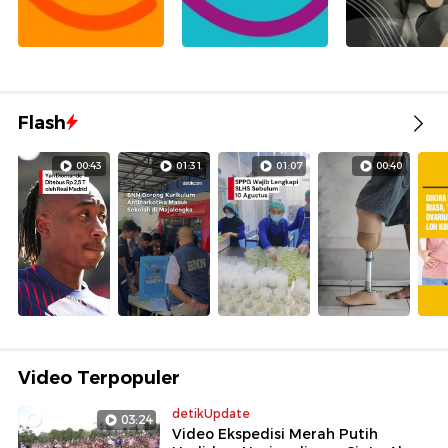
Flash
00:43
01:31
01:07
00:40
Video Terpopuler
detikUpdate
03:24
Video Ekspedisi Merah Putih