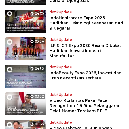
Ceria di Ujung Siak
detikUpdate
04:39
IndoHealthcare Expo 2026
Hadirkan Teknologi Kesehatan dari
9 Negara!
detikUpdate
05:54
ILF & IGT Expo 2026 Resmi Dibuka,
Hadirkan Inovasi Industri
Manufaktur
detikUpdate
04:52
IndoBeauty Expo 2026, Inovasi dan
Tren Kecantikan Terbaru
detikUpdate
03:52
Video: Korlantas Pakai Face
Recognition, 16 Ribu Pelanggaran
Pelat Nomor Terekam ETLE
detikUpdate
01:36
Video Prabowo: Ini Kunjungan