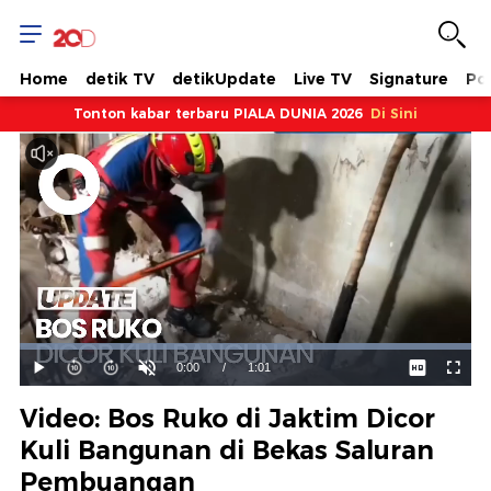
Home
detik TV
detikUpdate
Live TV
Signature
Pol
Tonton kabar terbaru PIALA DUNIA 2026
Di Sini
Dimuat
:
100.00%
Waktu
0:00
/
Durasi
1:01
Mainkan
Suara
Layar
Hidup
Saat
Video: Bos Ruko di Jaktim Dicor
ini
Kuli Bangunan di Bekas Saluran
Pembuangan