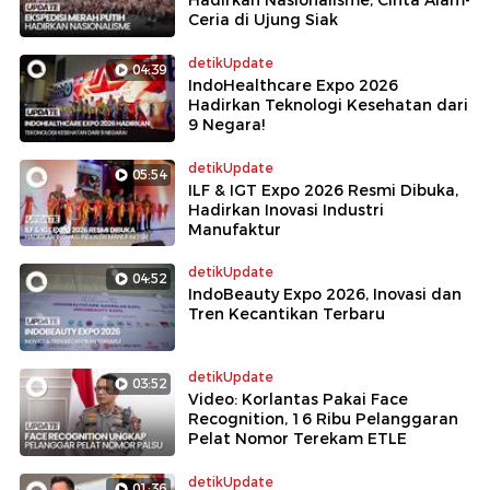
Ceria di Ujung Siak
detikUpdate
04:39
IndoHealthcare Expo 2026
Hadirkan Teknologi Kesehatan dari
9 Negara!
detikUpdate
05:54
ILF & IGT Expo 2026 Resmi Dibuka,
Hadirkan Inovasi Industri
Manufaktur
detikUpdate
04:52
IndoBeauty Expo 2026, Inovasi dan
Tren Kecantikan Terbaru
detikUpdate
03:52
Video: Korlantas Pakai Face
Recognition, 16 Ribu Pelanggaran
Pelat Nomor Terekam ETLE
detikUpdate
01:36