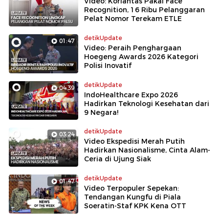
Video: Korlantas Pakai Face
Recognition, 16 Ribu Pelanggaran
Pelat Nomor Terekam ETLE
detikUpdate
01:47
Video: Peraih Penghargaan
Hoegeng Awards 2026 Kategori
Polisi Inovatif
detikUpdate
04:39
IndoHealthcare Expo 2026
Hadirkan Teknologi Kesehatan dari
9 Negara!
detikUpdate
03:24
Video Ekspedisi Merah Putih
Hadirkan Nasionalisme, Cinta Alam-
Ceria di Ujung Siak
detikUpdate
01:47
Video Terpopuler Sepekan:
Tendangan Kungfu di Piala
Soeratin-Staf KPK Kena OTT