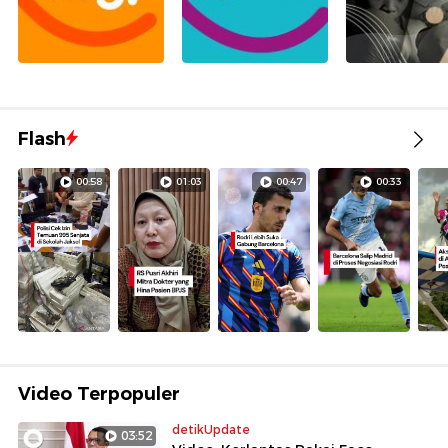
Flash
00:58
01:03
00:47
00:33
Video Terpopuler
detikUpdate
03:52