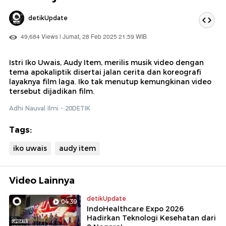
detikUpdate
49,684 Views | Jumat, 28 Feb 2025 21:59 WIB
Istri Iko Uwais, Audy Item, merilis musik video dengan
tema apokaliptik disertai jalan cerita dan koreografi
layaknya film laga. Iko tak menutup kemungkinan video
tersebut dijadikan film.
Adhi Nauval Ilmi - 20DETIK
Tags:
iko uwais
audy item
Video Lainnya
detikUpdate
04:39
IndoHealthcare Expo 2026
Hadirkan Teknologi Kesehatan dari