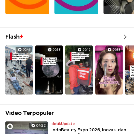
Flash
00:46
00:35
00:49
00:35
Video Terpopuler
detikUpdate
04:52
IndoBeauty Expo 2026, Inovasi dan