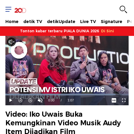
Home
detik TV
detikUpdate
Live TV
Signature
Pol
Tonton kabar terbaru PIALA DUNIA 2026
Di Sini
Dimuat
:
89.41%
Waktu
0:00
/
Durasi
1:07
Mainkan
Suara
Layar
Hidup
Saat
Video: Iko Uwais Buka
ini
Kemungkinan Video Musik Audy
Item Dijadikan Film