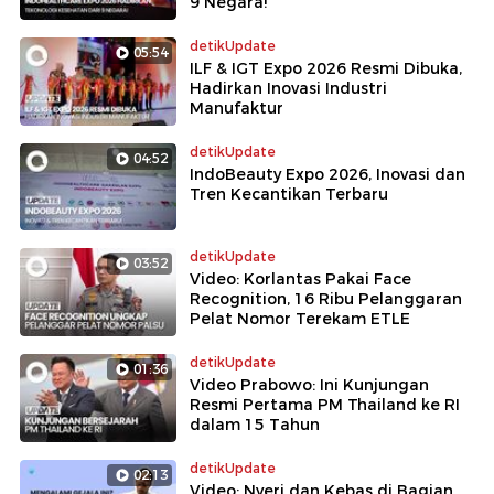
9 Negara!
detikUpdate
05:54
ILF & IGT Expo 2026 Resmi Dibuka,
Hadirkan Inovasi Industri
Manufaktur
detikUpdate
04:52
IndoBeauty Expo 2026, Inovasi dan
Tren Kecantikan Terbaru
detikUpdate
03:52
Video: Korlantas Pakai Face
Recognition, 16 Ribu Pelanggaran
Pelat Nomor Terekam ETLE
detikUpdate
01:36
Video Prabowo: Ini Kunjungan
Resmi Pertama PM Thailand ke RI
dalam 15 Tahun
detikUpdate
02:13
Video: Nyeri dan Kebas di Bagian