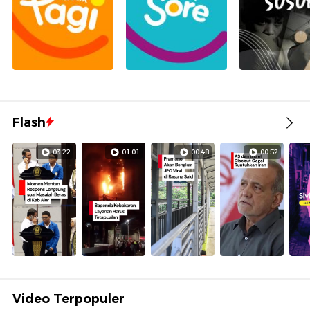
Flash
03:22
01:01
00:48
00:52
Video Terpopuler