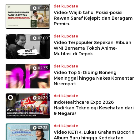
detikUpdate
01:29
Video: Wajib tahu, Posisi-posisi
Rawan Saraf Kejepit dan Beragam
Pemicu
detikUpdate
03:00
Video Terpopuler Sepekan: Ribuan
WNI Bernama Tokoh Anime-
Mutilasi di Depok
detikUpdate
02:33
Video Top 5: Diding Boneng
Meninggal hingga Nakes Komentar
Nirempati
detikUpdate
04:39
IndoHealthcare Expo 2026
Hadirkan Teknologi Kesehatan dari
9 Negara!
detikUpdate
03:35
Video KETIK: Lukas Graham Bocorin
Album Baru hingga Kedekatan