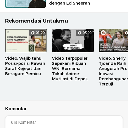
dengan Ed Sheeran
Rekomendasi Untukmu
01:29
03:00
Video: Wajib tahu,
Video Terpopuler
Video: Sherly
Posisi-posisi Rawan
Sepekan: Ribuan
Tjoanda Raih
Saraf Kejepit dan
WNI Bernama
Anugerah Pr
Beragam Pemicu
Tokoh Anime-
Inovasi
Mutilasi di Depok
Pembanguna
Terpuji