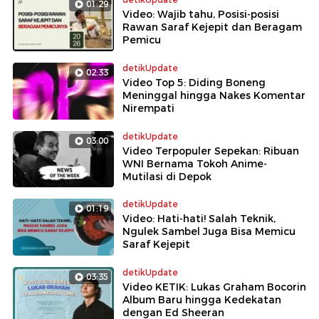
01:29
Video: Wajib tahu, Posisi-posisi
Rawan Saraf Kejepit dan Beragam
Pemicu
detikUpdate
02:33
Video Top 5: Diding Boneng
Meninggal hingga Nakes Komentar
Nirempati
detikUpdate
03:00
Video Terpopuler Sepekan: Ribuan
WNI Bernama Tokoh Anime-
Mutilasi di Depok
detikUpdate
01:19
Video: Hati-hati! Salah Teknik,
Ngulek Sambel Juga Bisa Memicu
Saraf Kejepit
detikUpdate
03:35
Video KETIK: Lukas Graham Bocorin
Album Baru hingga Kedekatan
dengan Ed Sheeran