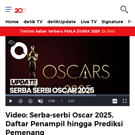
Home
detik TV
detikUpdate
Live TV
Signature
Pol
Tonton kabar terbaru PIALA DUNIA 2026
Di Sini
Dimuat
:
73.06%
Waktu
0:00
/
Durasi
1:27
Mainkan
Suara
Layar
Hidup
Saat
Video: Serba-serbi Oscar 2025,
ini
Daftar Penampil hingga Prediksi
Pemenang