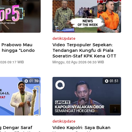
detikUpdate
: Prabowo Mau
Video Terpopuler Sepekan:
i hingga "Londo
Tendangan Kungfu di Piala
Soeratin-Staf KPK Kena OTT
2026 09:17 WIB
Minggu, 02 Agu 2026 06:33 WIB
01:39
01:51
detikUpdate
g Dengar Saraf
Video Kapolri: Saya Bukan