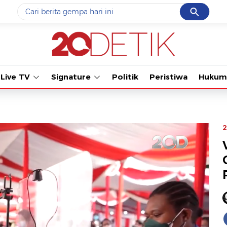
Cancel
Yang sedang ramai dicari
#1
gempa hari ini
#2
gempa
Live TV
Signature
Politik
Peristiwa
Hukum
#3
prabowo
#4
iran
#5
demo
2
Promoted
Terakhir yang dicari
Loading...