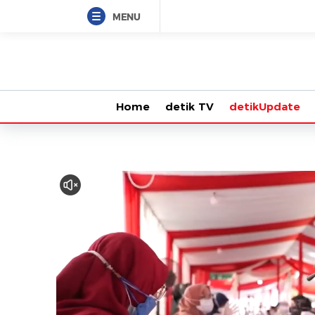
MENU
Home
detik TV
detikUpdate