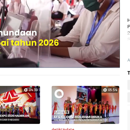
H
P
2
S
l
A
T
Layarpen
04:39
05:54
detikUpdate