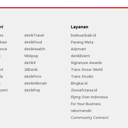
ri
Layanan
ws
detikTravel
berbuatbaik.id
kasi
detikFood
Pasang Mata
ance
detikHealth
Adsmart
t
Wolipop
detikEvent
t
detikX
Signature Awards
rt
20Detik
Trans Snow World
la
detikFoto
Trans Studio
o
detikHikmah
Bingkai.id
perti
detikPop
Ziswafctarsa.id
Flying Over Indonesia
For Your Business
rekomendit
Community Connect