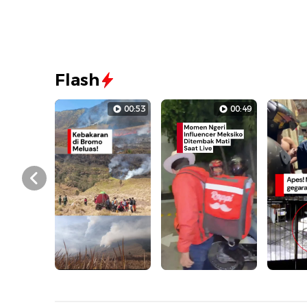
Flash
00:53
00:49
Prev