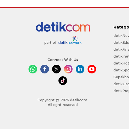
Katego
detikNe
detikEdu
part of
detikFin
detikIne
Connect With Us
detikHo
detikSpo
Sepakbo
detikOt
detikPro
Copyright @ 2026 detikcom.
All right reserved