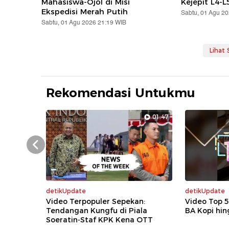
Mahasiswa-Ojol di Misi
Kejepit L4-L
Ekspedisi Merah Putih
Sabtu, 01 Agu 2
Sabtu, 01 Agu 2026 21:19 WIB
Lihat
Rekomendasi Untukmu
01:47
Prev
detikUpdate
detikUpdate
Video Terpopuler Sepekan:
Video Top 
Tendangan Kungfu di Piala
BA Kopi hin
Soeratin-Staf KPK Kena OTT