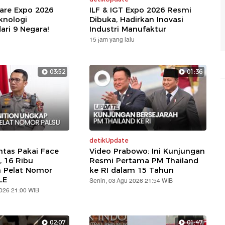
are Expo 2026
ILF & IGT Expo 2026 Resmi
knologi
Dibuka, Hadirkan Inovasi
ari 9 Negara!
Industri Manufaktur
15 jam yang lalu
03:52
01:36
detikUpdate
ntas Pakai Face
Video Prabowo: Ini Kunjungan
, 16 Ribu
Resmi Pertama PM Thailand
n Pelat Nomor
ke RI dalam 15 Tahun
LE
Senin, 03 Agu 2026 21:54 WIB
2026 21:00 WIB
02:07
01:47