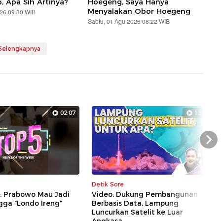
5, Apa Sih Artinya?
Hoegeng, Saya Hanya
Menyalakan Obor Hoegeng
026 09:30 WIB
Sabtu, 01 Agu 2026 08:22 WIB
 Selengkapnya
02:07
13:28
Nex
Detik Sore
5: Prabowo Mau Jadi
Video: Dukung Pembangunan
gga "Londo Ireng"
Berbasis Data, Lampung
Luncurkan Satelit ke Luar