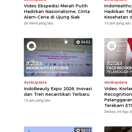
Video Ekspedisi Merah Putih
IndoHealthc
Hadirkan Nasionalisme, Cinta
Hadirkan Te
Alam-Ceria di Ujung Siak
Kesehatan d
28 menit yang lalu
15 jam yang lalu
04:52
detikUpdate
detikUpdate
IndoBeauty Expo 2026, Inovasi
Video: Korla
dan Tren Kecantikan Terbaru
Recognition
Pelanggara
15 jam yang lalu
Terekam ET
Selasa, 04 Agu 
02:13