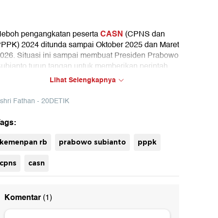
CASN
eboh pengangkatan peserta
(CPNS dan
PPK) 2024 ditunda sampai Oktober 2025 dan Maret
026. Situasi ini sampai membuat Presiden Prabowo
ubianto turun tangan untuk memberikan perintah
angsung.
Lihat Selengkapnya
shri Fathan - 20DETIK
ags:
uh
kemenpan rb
prabowo subianto
pppk
cpns
casn