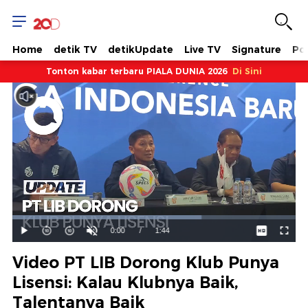
Home
detik TV
detikUpdate
Live TV
Signature
Pol
Tonton kabar terbaru PIALA DUNIA 2026
Di Sini
Dimuat
:
66.81%
Waktu
0:00
/
Durasi
1:44
Mainkan
Suara
Layar
Hidup
Saat
Video PT LIB Dorong Klub Punya
ini
Lisensi: Kalau Klubnya Baik,
Talentanya Baik