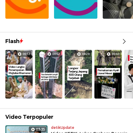
Flash
00:33
00:42
00:28
00:40
Video Terpopuler
detikUpdate
03:35