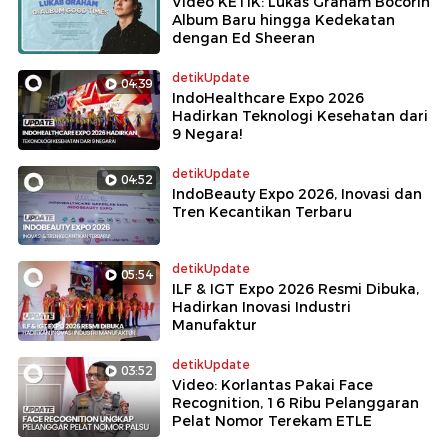
Video KETIK: Lukas Graham Bocorin
Album Baru hingga Kedekatan
dengan Ed Sheeran
detikUpdate
04:39
IndoHealthcare Expo 2026
Hadirkan Teknologi Kesehatan dari
9 Negara!
detikUpdate
04:52
IndoBeauty Expo 2026, Inovasi dan
Tren Kecantikan Terbaru
detikUpdate
05:54
ILF & IGT Expo 2026 Resmi Dibuka,
Hadirkan Inovasi Industri
Manufaktur
detikUpdate
03:52
Video: Korlantas Pakai Face
Recognition, 16 Ribu Pelanggaran
Pelat Nomor Terekam ETLE