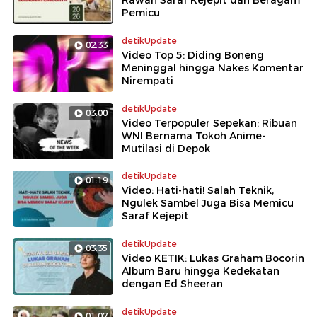
Pemicu
detikUpdate
02:33
Video Top 5: Diding Boneng
Meninggal hingga Nakes Komentar
Nirempati
detikUpdate
03:00
Video Terpopuler Sepekan: Ribuan
WNI Bernama Tokoh Anime-
Mutilasi di Depok
detikUpdate
01:19
Video: Hati-hati! Salah Teknik,
Ngulek Sambel Juga Bisa Memicu
Saraf Kejepit
detikUpdate
03:35
Video KETIK: Lukas Graham Bocorin
Album Baru hingga Kedekatan
dengan Ed Sheeran
detikUpdate
01:07