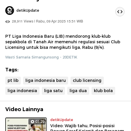
detikUpdate
28,911 Views | Rabu, 09 Apr 2025 15:51 WIB
PT Liga Indonesia Baru (LIB) mendorong klub-klub
sepakbola di Tanah Air memenuhi regulasi sesuai Club
Licensing untuk bisa mengikuti liga, Rabu (9/4).
Wasti Samaria Simangunsong - 20DETIK
Tags:
pt lib
liga indonesia baru
club licensing
liga indonesia
liga satu
liga dua
klub bola
Video Lainnya
detikUpdate
01:29
Video: Wajib tahu, Posisi-posisi
Rawan Saraf Kejepit dan Beragam