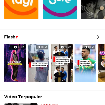
Flash
01:32
00:46
03:22
00:46
Video Terpopuler