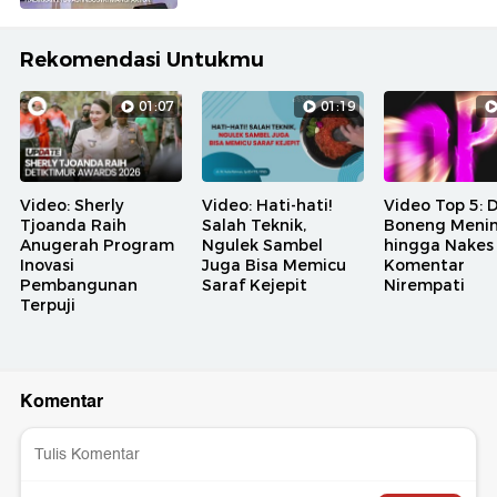
Rekomendasi Untukmu
01:07
01:19
Video: Sherly
Video: Hati-hati!
Video Top 5: 
Tjoanda Raih
Salah Teknik,
Boneng Meni
Anugerah Program
Ngulek Sambel
hingga Nakes
Inovasi
Juga Bisa Memicu
Komentar
Pembangunan
Saraf Kejepit
Nirempati
Terpuji