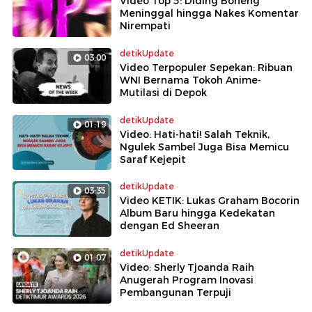
Video Top 5: Diding Boneng
Meninggal hingga Nakes Komentar
Nirempati
detikUpdate
03:00
Video Terpopuler Sepekan: Ribuan
WNI Bernama Tokoh Anime-
Mutilasi di Depok
detikUpdate
01:19
Video: Hati-hati! Salah Teknik,
Ngulek Sambel Juga Bisa Memicu
Saraf Kejepit
detikUpdate
03:35
Video KETIK: Lukas Graham Bocorin
Album Baru hingga Kedekatan
dengan Ed Sheeran
detikUpdate
01:07
Video: Sherly Tjoanda Raih
Anugerah Program Inovasi
Pembangunan Terpuji