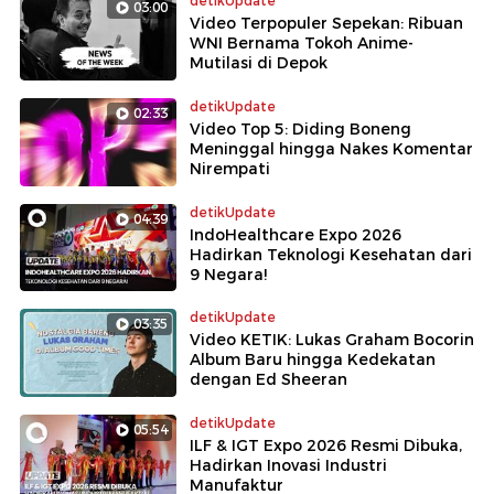
detikUpdate
03:00
Video Terpopuler Sepekan: Ribuan
WNI Bernama Tokoh Anime-
Mutilasi di Depok
detikUpdate
02:33
Video Top 5: Diding Boneng
Meninggal hingga Nakes Komentar
Nirempati
detikUpdate
04:39
IndoHealthcare Expo 2026
Hadirkan Teknologi Kesehatan dari
9 Negara!
detikUpdate
03:35
Video KETIK: Lukas Graham Bocorin
Album Baru hingga Kedekatan
dengan Ed Sheeran
detikUpdate
05:54
ILF & IGT Expo 2026 Resmi Dibuka,
Hadirkan Inovasi Industri
Manufaktur