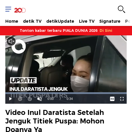
Home
detik TV
detikUpdate
Live TV
Signature
Pol
Tonton kabar terbaru PIALA DUNIA 2026
Di Sini
Dimuat
:
100.00%
Waktu
0:00
/
Durasi
0:34
Mainkan
Suara
Layar
Hidup
Saat
Video Inul Daratista Setelah
ini
Jenguk Titiek Puspa: Mohon
Doanya Ya