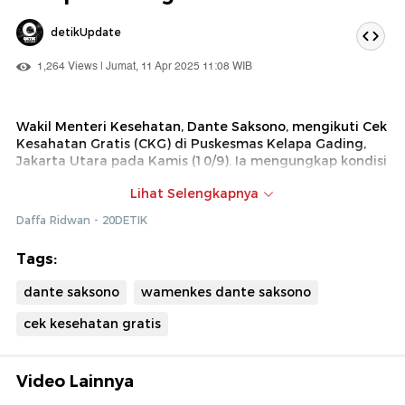
detikUpdate
1,264 Views | Jumat, 11 Apr 2025 11:08 WIB
Wakil Menteri Kesehatan, Dante Saksono, mengikuti Cek
Kesahatan Gratis (CKG) di Puskesmas Kelapa Gading,
Jakarta Utara pada Kamis (10/9). Ia mengungkap kondisi
tubuhnya yang dalam keadaan sehat, namun matanya
Lihat Selengkapnya
harus menggunakan kacamata.
Daffa Ridwan - 20DETIK
Tags:
dante saksono
wamenkes dante saksono
cek kesehatan gratis
Video Lainnya