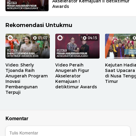
Akselerator Kemajuan II detiktimur
Awards
Rekomendasi Untukmu
01:07
04:15
Video: Sherly
Video Peraih
Kejutan Hadi
Tjoanda Raih
Anugerah Figur
Saat Upacara
Anugerah Program
Akselerator
di Nusa Teng
Inovasi
Kemajuan I
Timur
Pembangunan
detiktimur Awards
Terpuji