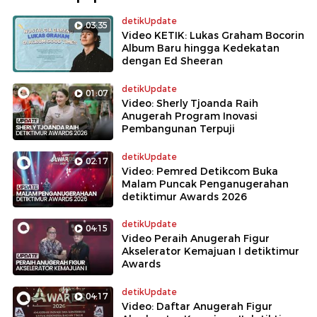
detikUpdate
03:35
Video KETIK: Lukas Graham Bocorin
Album Baru hingga Kedekatan
dengan Ed Sheeran
detikUpdate
01:07
Video: Sherly Tjoanda Raih
Anugerah Program Inovasi
Pembangunan Terpuji
detikUpdate
02:17
Video: Pemred Detikcom Buka
Malam Puncak Penganugerahan
detiktimur Awards 2026
detikUpdate
04:15
Video Peraih Anugerah Figur
Akselerator Kemajuan I detiktimur
Awards
detikUpdate
04:17
Video: Daftar Anugerah Figur