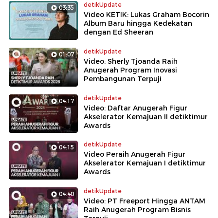
detikUpdate
03:35
Video KETIK: Lukas Graham Bocorin
Album Baru hingga Kedekatan
dengan Ed Sheeran
detikUpdate
01:07
Video: Sherly Tjoanda Raih
Anugerah Program Inovasi
Pembangunan Terpuji
detikUpdate
04:17
Video: Daftar Anugerah Figur
Akselerator Kemajuan II detiktimur
Awards
detikUpdate
04:15
Video Peraih Anugerah Figur
Akselerator Kemajuan I detiktimur
Awards
detikUpdate
04:40
Video: PT Freeport Hingga ANTAM
Raih Anugerah Program Bisnis