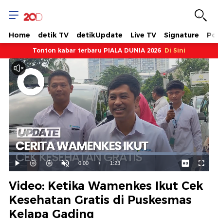
Home
detik TV
detikUpdate
Live TV
Signature
Pol
Tonton kabar terbaru PIALA DUNIA 2026
Di Sini
Dimuat
:
83.62%
Waktu
0:00
/
Durasi
1:23
Mainkan
Suara
Layar
Hidup
Saat
Video: Ketika Wamenkes Ikut Cek
ini
Kesehatan Gratis di Puskesmas
Kelapa Gading