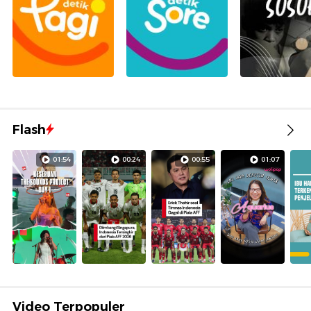
Flash
01:54
00:24
00:55
01:07
Video Terpopuler