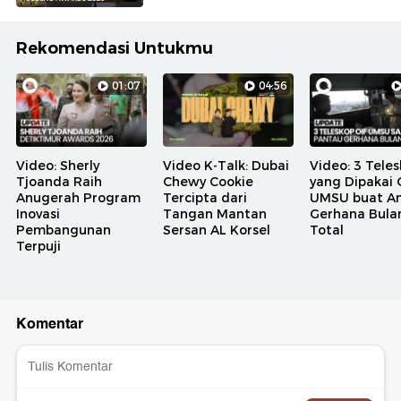
Rekomendasi Untukmu
01:07
04:56
Video: Sherly
Video K-Talk: Dubai
Video: 3 Tele
Tjoanda Raih
Chewy Cookie
yang Dipakai 
Anugerah Program
Tercipta dari
UMSU buat A
Inovasi
Tangan Mantan
Gerhana Bula
Pembangunan
Sersan AL Korsel
Total
Terpuji