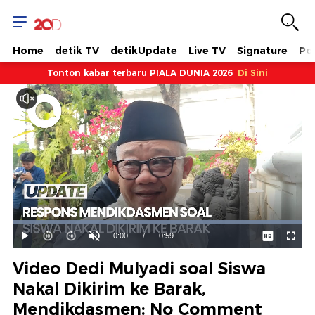
Home
detik TV
detikUpdate
Live TV
Signature
Pol
Tonton kabar terbaru PIALA DUNIA 2026
Di Sini
Dimuat
:
100.00%
Waktu
0:00
/
Durasi
0:59
Mainkan
Suara
Layar
Hidup
Saat
Video Dedi Mulyadi soal Siswa
ini
Nakal Dikirim ke Barak,
Mendikdasmen: No Comment