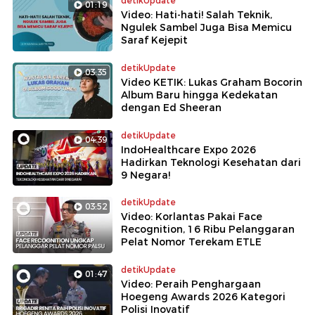
detikUpdate
01:19
Video: Hati-hati! Salah Teknik,
Ngulek Sambel Juga Bisa Memicu
Saraf Kejepit
detikUpdate
03:35
Video KETIK: Lukas Graham Bocorin
Album Baru hingga Kedekatan
dengan Ed Sheeran
detikUpdate
04:39
IndoHealthcare Expo 2026
Hadirkan Teknologi Kesehatan dari
9 Negara!
detikUpdate
03:52
Video: Korlantas Pakai Face
Recognition, 16 Ribu Pelanggaran
Pelat Nomor Terekam ETLE
detikUpdate
01:47
Video: Peraih Penghargaan
Hoegeng Awards 2026 Kategori
Polisi Inovatif