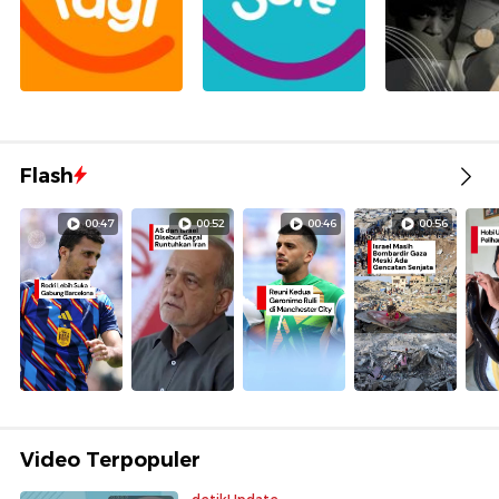
Flash
00:47
00:52
00:46
00:56
Video Terpopuler