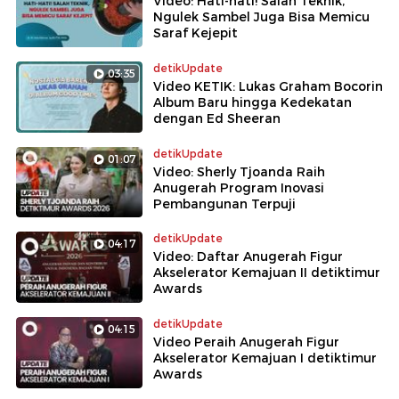
Video: Hati-hati! Salah Teknik,
Ngulek Sambel Juga Bisa Memicu
Saraf Kejepit
detikUpdate
03:35
Video KETIK: Lukas Graham Bocorin
Album Baru hingga Kedekatan
dengan Ed Sheeran
detikUpdate
01:07
Video: Sherly Tjoanda Raih
Anugerah Program Inovasi
Pembangunan Terpuji
detikUpdate
04:17
Video: Daftar Anugerah Figur
Akselerator Kemajuan II detiktimur
Awards
detikUpdate
04:15
Video Peraih Anugerah Figur
Akselerator Kemajuan I detiktimur
Awards