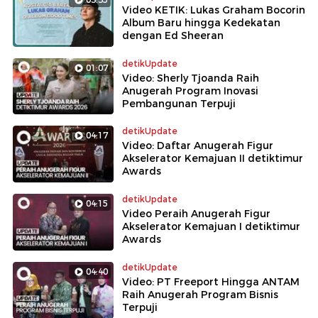
Video KETIK: Lukas Graham Bocorin
Album Baru hingga Kedekatan
dengan Ed Sheeran
detikUpdate
01:07
Video: Sherly Tjoanda Raih
Anugerah Program Inovasi
Pembangunan Terpuji
detikUpdate
04:17
Video: Daftar Anugerah Figur
Akselerator Kemajuan II detiktimur
Awards
detikUpdate
04:15
Video Peraih Anugerah Figur
Akselerator Kemajuan I detiktimur
Awards
detikUpdate
04:40
Video: PT Freeport Hingga ANTAM
Raih Anugerah Program Bisnis
Terpuji