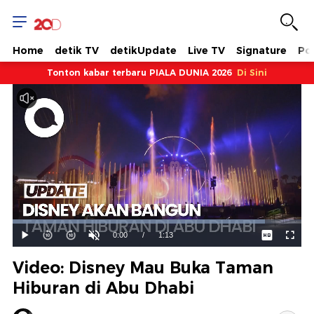
Home
detik TV
detikUpdate
Live TV
Signature
Pol
Tonton kabar terbaru PIALA DUNIA 2026
Di Sini
Dimuat
:
87.32%
Waktu
0:00
/
Durasi
1:13
Mainkan
Suara
Layar
Hidup
Saat
Video: Disney Mau Buka Taman
ini
Hiburan di Abu Dhabi