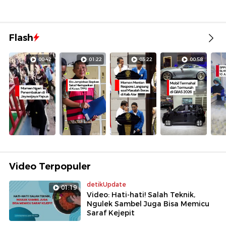
Flash
00:42
01:22
03:22
00:58
Video Terpopuler
detikUpdate
01:19
Video: Hati-hati! Salah Teknik,
Ngulek Sambel Juga Bisa Memicu
Saraf Kejepit