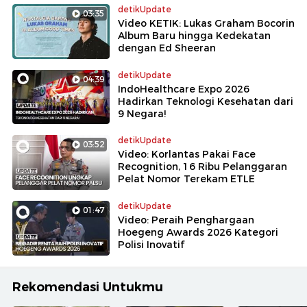
detikUpdate
03:35
Video KETIK: Lukas Graham Bocorin
Album Baru hingga Kedekatan
dengan Ed Sheeran
detikUpdate
04:39
IndoHealthcare Expo 2026
Hadirkan Teknologi Kesehatan dari
9 Negara!
detikUpdate
03:52
Video: Korlantas Pakai Face
Recognition, 16 Ribu Pelanggaran
Pelat Nomor Terekam ETLE
detikUpdate
01:47
Video: Peraih Penghargaan
Hoegeng Awards 2026 Kategori
Polisi Inovatif
Rekomendasi Untukmu