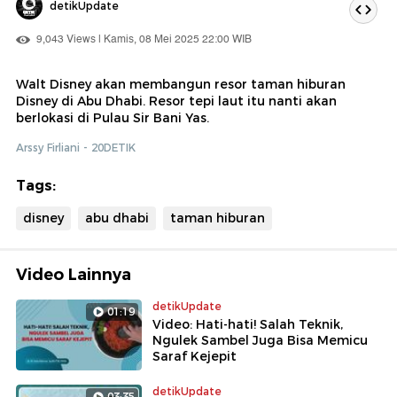
detikUpdate
9,043 Views | Kamis, 08 Mei 2025 22:00 WIB
Walt Disney akan membangun resor taman hiburan
Disney di Abu Dhabi. Resor tepi laut itu nanti akan
berlokasi di Pulau Sir Bani Yas.
Arssy Firliani - 20DETIK
Tags:
disney
abu dhabi
taman hiburan
Video Lainnya
detikUpdate
01:19
Video: Hati-hati! Salah Teknik,
Ngulek Sambel Juga Bisa Memicu
Saraf Kejepit
detikUpdate
03:35