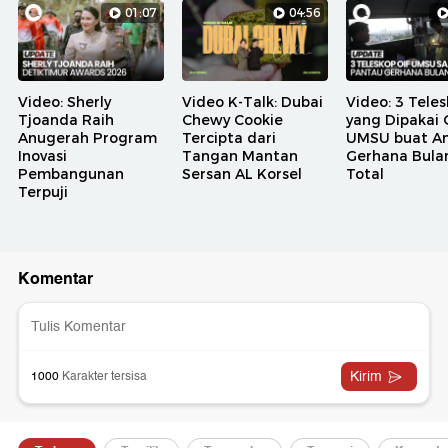
01:07
04:56
Video: Sherly
Video K-Talk: Dubai
Video: 3 Tele
Tjoanda Raih
Chewy Cookie
yang Dipakai 
Anugerah Program
Tercipta dari
UMSU buat A
Inovasi
Tangan Mantan
Gerhana Bula
Pembangunan
Sersan AL Korsel
Total
Terpuji