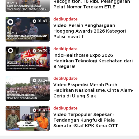
Recognition, 16 Ribu Pelanggaran
Pelat Nomor Terekam ETLE
detikUpdate
01:47
Video: Peraih Penghargaan
Hoegeng Awards 2026 Kategori
Polisi Inovatif
detikUpdate
04:39
IndoHealthcare Expo 2026
Hadirkan Teknologi Kesehatan dari
9 Negara!
detikUpdate
03:24
Video Ekspedisi Merah Putih
Hadirkan Nasionalisme, Cinta Alam-
Ceria di Ujung Siak
detikUpdate
01:47
Video Terpopuler Sepekan:
Tendangan Kungfu di Piala
Soeratin-Staf KPK Kena OTT