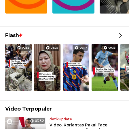
Flash
00:58
01:03
00:47
00:33
Video Terpopuler
detikUpdate
03:52
Video: Korlantas Pakai Face