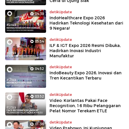
Ceria di Ujung Siak
detikUpdate
04:39
IndoHealthcare Expo 2026
Hadirkan Teknologi Kesehatan dari
9 Negara!
detikUpdate
05:54
ILF & IGT Expo 2026 Resmi Dibuka,
Hadirkan Inovasi Industri
Manufaktur
detikUpdate
04:52
IndoBeauty Expo 2026, Inovasi dan
Tren Kecantikan Terbaru
detikUpdate
03:52
Video: Korlantas Pakai Face
Recognition, 16 Ribu Pelanggaran
Pelat Nomor Terekam ETLE
detikUpdate
01:36
Video Prabowo: Ini Kunjungan