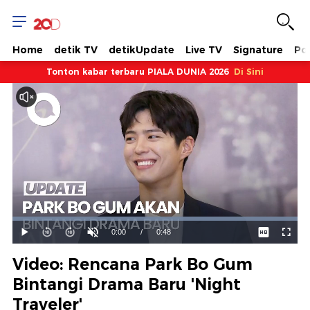
Home
detik TV
detikUpdate
Live TV
Signature
Pol
Tonton kabar terbaru PIALA DUNIA 2026
Di Sini
Dimuat
:
100.00%
Waktu
0:00
/
Durasi
0:48
Mainkan
Suara
Layar
Hidup
Saat
Video: Rencana Park Bo Gum
ini
Bintangi Drama Baru 'Night
Traveler'