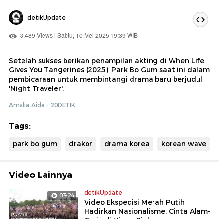
detikUpdate
3,489 Views | Sabtu, 10 Mei 2025 19:39 WIB
Setelah sukses berikan penampilan akting di When Life
Gives You Tangerines (2025), Park Bo Gum saat ini dalam
pembicaraan untuk membintangi drama baru berjudul
'Night Traveler'.
Amalia Aida - 20DETIK
Tags:
park bo gum
drakor
drama korea
korean wave
Video Lainnya
detikUpdate
03:24
Video Ekspedisi Merah Putih
Hadirkan Nasionalisme, Cinta Alam-