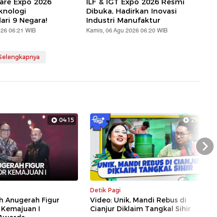
are Expo 2026
ILF & IGT Expo 2026 Resmi
knologi
Dibuka, Hadirkan Inovasi
ari 9 Negara!
Industri Manufaktur
026 06:21 WIB
Kamis, 06 Agu 2026 06:20 WIB
 Selengkapnya
04:15
21:43
Nex
Detik Pagi
h Anugerah Figur
Video: Unik, Mandi Rebus di
 Kemajuan I
Cianjur Diklaim Tangkal Sihir