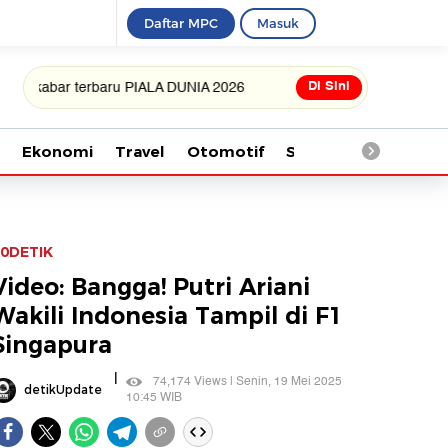
Daftar MPC
Masuk
Di Sini
ar terbaru PIALA DUNIA 2026
Ekonomi
Travel
Otomotif
Saintek
Kesehata
0DETIK
Video: Bangga! Putri Ariani
Wakili Indonesia Tampil di F1
Singapura
|
74,174 Views | Senin, 19 Mei 2025
detikUpdate
10:45 WIB