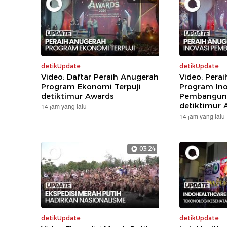
detikUpdate
detikUpdate
Video: Daftar Peraih Anugerah
Video: Pera
Program Ekonomi Terpuji
Program Ino
detiktimur Awards
Pembanguna
detiktimur 
14 jam yang lalu
14 jam yang lalu
03:24
detikUpdate
detikUpdate