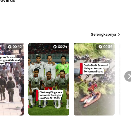
 Awards
Selengkapnya
00:42
00:24
00:56