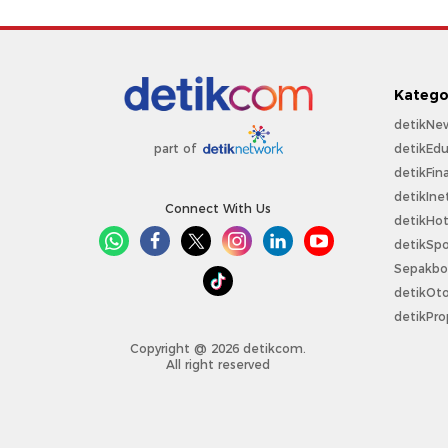
Katego
detikNe
detikEdu
part of
detikFin
detikIne
Connect With Us
detikHo
detikSpo
Sepakbo
detikOt
detikPro
Copyright @ 2026 detikcom.
All right reserved