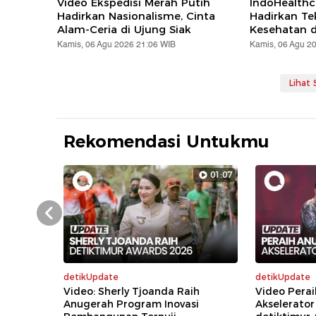
Video Ekspedisi Merah Putih
IndoHealthc
Hadirkan Nasionalisme, Cinta
Hadirkan Te
Alam-Ceria di Ujung Siak
Kesehatan d
Kamis, 06 Agu 2026 21:06 WIB
Kamis, 06 Agu 2
Lihat
Rekomendasi Untukmu
01:07
Prev
detikUpdate
detikUpdate
Video: Sherly Tjoanda Raih
Video Perai
Anugerah Program Inovasi
Akselerator