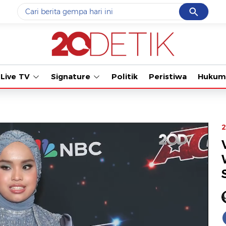
Cancel
Yang sedang ramai dicari
Tonton kab
#1
data live draw sgp
#2
k-talk
Live TV
Signature
Politik
Peristiwa
Hukum
#3
kebakaran
#4
prabowo
#5
gempa hari ini
2
Promoted
Terakhir yang dicari
Loading...