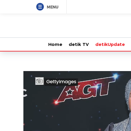
MENU
Home
detik TV
detikUpdate