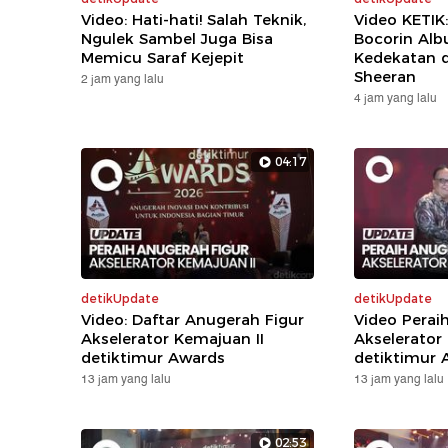
Video: Hati-hati! Salah Teknik,
Video KETIK
Ngulek Sambel Juga Bisa
Bocorin Alb
Memicu Saraf Kejepit
Kedekatan 
Sheeran
2 jam yang lalu
4 jam yang lalu
04:17
detikUpdate
detikUpdate
Video: Daftar Anugerah Figur
Video Perai
Akselerator Kemajuan II
Akselerator
detiktimur Awards
detiktimur 
13 jam yang lalu
13 jam yang lalu
02:53