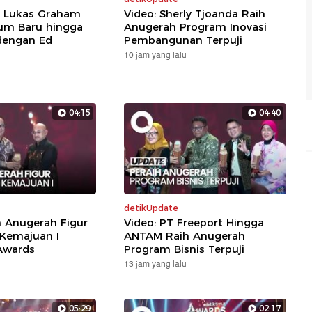
: Lukas Graham
Video: Sherly Tjoanda Raih
um Baru hingga
Anugerah Program Inovasi
dengan Ed
Pembangunan Terpuji
10 jam yang lalu
04:15
04:40
detikUpdate
h Anugerah Figur
Video: PT Freeport Hingga
 Kemajuan I
ANTAM Raih Anugerah
Awards
Program Bisnis Terpuji
13 jam yang lalu
05:29
02:17