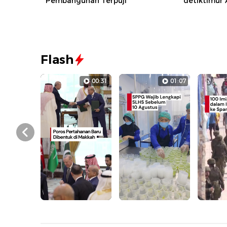
Pembangunan Terpuji
detiktimur
Flash
00:31
01:07
Prev