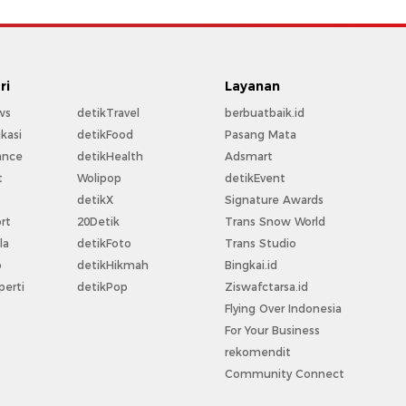
ri
Layanan
ws
detikTravel
berbuatbaik.id
kasi
detikFood
Pasang Mata
ance
detikHealth
Adsmart
t
Wolipop
detikEvent
t
detikX
Signature Awards
rt
20Detik
Trans Snow World
la
detikFoto
Trans Studio
o
detikHikmah
Bingkai.id
perti
detikPop
Ziswafctarsa.id
Flying Over Indonesia
For Your Business
rekomendit
Community Connect