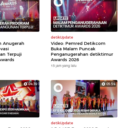
detikUpdate
ih Anugerah
Video: Pemred Detikcom
vasi
Buka Malam Puncak
n Terpuji
Penganugerahan detiktimur
Awards
Awards 2026
15 jam yang lalu
04:39
05:54
detikUpdate