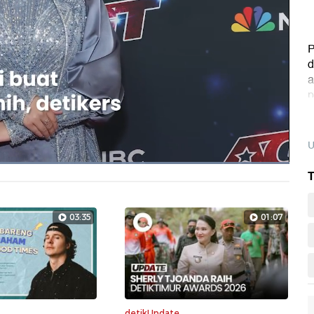
P
d
a
p
U
Dimuat
:
T
100.00%
Layarpen
03:35
01:07
detikUpdate