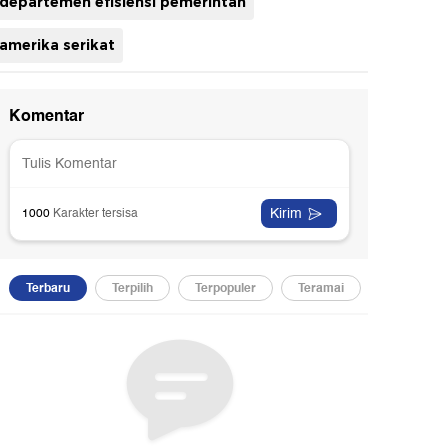
departemen efisiensi pemerintah
amerika serikat