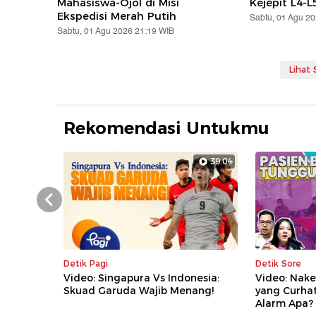
Mahasiswa-Ojol di Misi
Kejepit L4-L
Ekspedisi Merah Putih
Sabtu, 01 Agu 2
Sabtu, 01 Agu 2026 21:19 WIB
Lihat
Rekomendasi Untukmu
39:04
Prev
Detik Pagi
Detik Sore
Video: Singapura Vs Indonesia:
Video: Nake
Skuad Garuda Wajib Menang!
yang Curha
Alarm Apa?