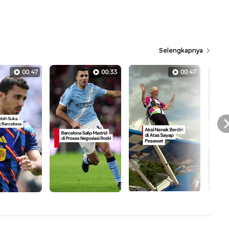
Selengkapnya
00:47
00:33
00:47