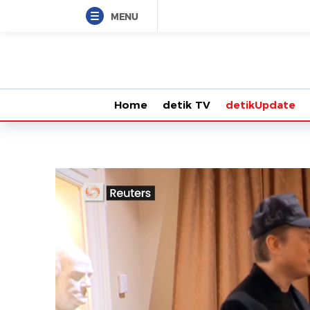
MENU
Home
detik TV
detikUpdate