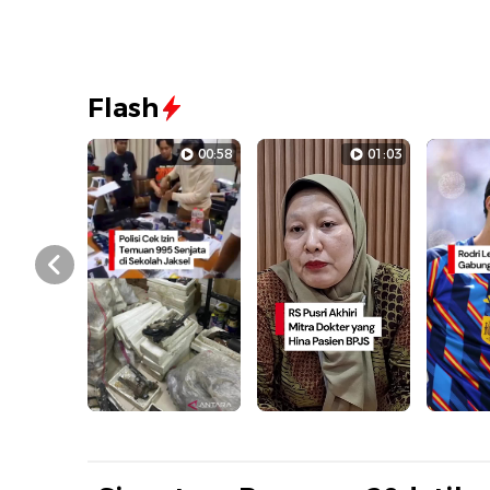
Flash
00:58
01:03
Prev