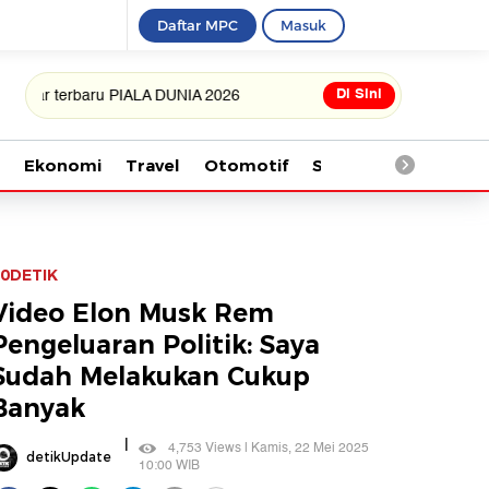
Daftar MPC
Masuk
Di Sini
erbaru PIALA DUNIA 2026
Ekonomi
Travel
Otomotif
Saintek
Kesehata
0DETIK
Video Elon Musk Rem
Pengeluaran Politik: Saya
Sudah Melakukan Cukup
Banyak
|
4,753 Views | Kamis, 22 Mei 2025
detikUpdate
10:00 WIB