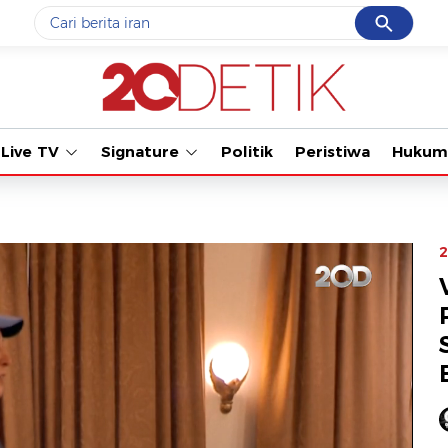
Cancel
Yang sedang ramai dicari
Tonton kabar t
#1
piala presiden 2026
#2
prabowo
Live TV
Signature
Politik
Peristiwa
Hukum
#3
gempa hari ini
#4
demo
#5
iran
2
Promoted
Terakhir yang dicari
Loading...