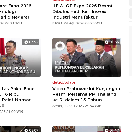
are Expo 2026
ILF & IGT Expo 2026 Resmi
knologi
Dibuka, Hadirkan Inovasi
ari 9 Negara!
Industri Manufaktur
026 06:21 WIB
Kamis, 06 Agu 2026 06:20 WIB
03:52
01:36
detikUpdate
ntas Pakai Face
Video Prabowo: Ini Kunjungan
, 16 Ribu
Resmi Pertama PM Thailand
n Pelat Nomor
ke RI dalam 15 Tahun
LE
Senin, 03 Agu 2026 21:54 WIB
2026 21:00 WIB
02:07
01:47