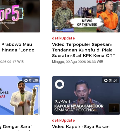
detikUpdate
: Prabowo Mau
Video Terpopuler Sepekan:
i hingga "Londo
Tendangan Kungfu di Piala
Soeratin-Staf KPK Kena OTT
2026 09:17 WIB
Minggu, 02 Agu 2026 06:33 WIB
01:39
01:51
detikUpdate
g Dengar Saraf
Video Kapolri: Saya Bukan