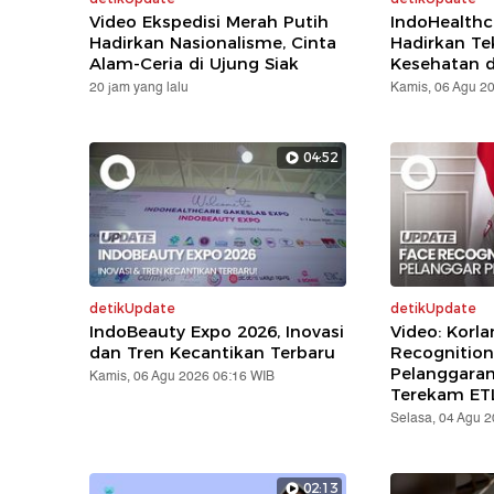
Video Ekspedisi Merah Putih
IndoHealthc
Hadirkan Nasionalisme, Cinta
Hadirkan Te
Alam-Ceria di Ujung Siak
Kesehatan d
20 jam yang lalu
Kamis, 06 Agu 2
04:52
detikUpdate
detikUpdate
IndoBeauty Expo 2026, Inovasi
Video: Korla
dan Tren Kecantikan Terbaru
Recognition
Pelanggara
Kamis, 06 Agu 2026 06:16 WIB
Terekam ET
Selasa, 04 Agu 
02:13