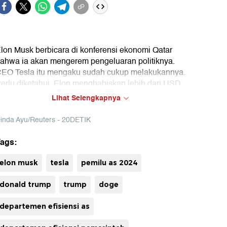
lon Musk berbicara di konferensi ekonomi Qatar
ahwa ia akan mengerem pengeluaran politiknya.
EO Tesla itu mengaku sudah cukup melakukannya.
erlu diketahui, Elon menghabiskan lebih dari USD
50 juta untuk mendukung kampanye Donald Trump
Lihat Selengkapnya
ada Pemilu Amerika Serikat (AS) 2024.
inda Ayu/Reuters - 20DETIK
ernyataan Elon ini mencuat beberapa minggu
uh
etelah ia mengatakan akan mengurangi waktunya
ags:
i Departemen Efisiensi AS dan bakal fokus
engurus Tesla.
elon musk
tesla
pemilu as 2024
donald trump
trump
doge
departemen efisiensi as