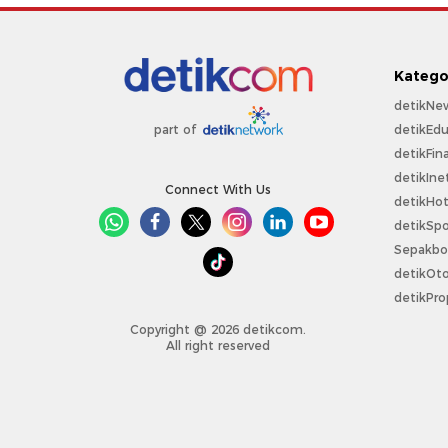
Katego
detikNe
detikEdu
part of
detikFin
detikIne
Connect With Us
detikHo
detikSpo
Sepakbo
detikOt
detikPro
Copyright @ 2026 detikcom.
All right reserved