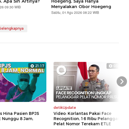
5, Apa Sih Artinya?
Hoegeng, Saya Hanya
Menyalakan Obor Hoegeng
026 09:30 WIB
Sabtu, 01 Agu 2026 08:22 WIB
 Selengkapnya
21:17
03:52
Nex
detikUpdate
s Hina Pasien BPJS
Video: Korlantas Pakai Face
t Nunggu 8 Jam,
Recognition, 16 Ribu Pelanggaran
Pelat Nomor Terekam ETLE