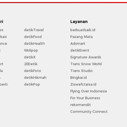
ri
Layanan
ws
detikTravel
berbuatbaik.id
kasi
detikFood
Pasang Mata
ance
detikHealth
Adsmart
t
Wolipop
detikEvent
t
detikX
Signature Awards
rt
20Detik
Trans Snow World
la
detikFoto
Trans Studio
o
detikHikmah
Bingkai.id
perti
detikPop
Ziswafctarsa.id
Flying Over Indonesia
For Your Business
rekomendit
Community Connect