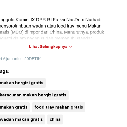
nggota Komisi IX DPR RI Fraksi NasDem Nurhadi
enyoroti ribuan wadah atau food tray menu Makan
ratis (MBG) diimpor dari China. Menurutnya, produk
ndustri dalam negeri sudah memenuhi standar
esehatan dan terjamin aman digunakan
Lihat Selengkapnya
ri Aljumanto - 20DETIK
ags:
uh
makan bergizi gratis
keracunan makan bergizi gratis
makan gratis
food tray makan gratis
wadah makan gratis
china