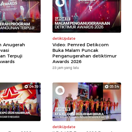
detikUpdate
ih Anugerah
Video: Pemred Detikcom
vasi
Buka Malam Puncak
n Terpuji
Penganugerahan detiktimur
Awards
Awards 2026
23 jam yang lalu
04:39
05:54
detikUpdate