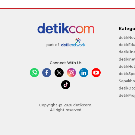
Katego
detikNe
detikEdu
part of
detikFin
detikIne
Connect With Us
detikHo
detikSpo
Sepakbo
detikOt
detikPro
Copyright @ 2026 detikcom.
All right reserved