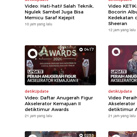
Video: Hati-hati! Salah Teknik,
Video KETIK
Ngulek Sambel Juga Bisa
Bocorin Alb
Memicu Saraf Kejepit
Kedekatan 
Sheeran
10 jam yang lalu
12 jam yang lalu
04:17
detikUpdate
detikUpdate
Video: Daftar Anugerah Figur
Video Perai
Akselerator Kemajuan II
Akselerator
detiktimur Awards
detiktimur 
21 jam yang lalu
21 jam yang lalu
02:53