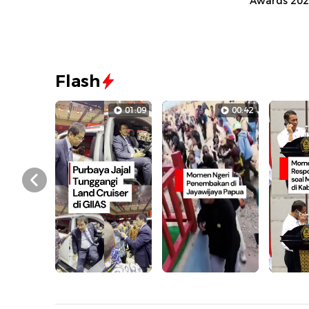
Awards 20
Flash
01:09
00:42
Prev