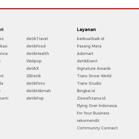
ri
Layanan
ws
detikTravel
berbuatbaik.id
kasi
detikFood
Pasang Mata
ance
detikHealth
Adsmart
t
Wolipop
detikEvent
t
detikX
Signature Awards
rt
20Detik
Trans Snow World
la
detikFoto
Trans Studio
o
detikHikmah
Bingkai.id
perti
detikPop
Ziswafctarsa.id
Flying Over Indonesia
For Your Business
rekomendit
Community Connect