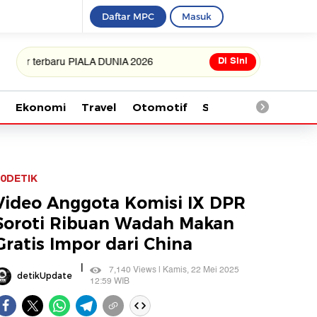
Daftar MPC
Masuk
Di Sini
rbaru PIALA DUNIA 2026
Ekonomi
Travel
Otomotif
Saintek
Kesehata
0DETIK
Video Anggota Komisi IX DPR
Soroti Ribuan Wadah Makan
Gratis Impor dari China
|
7,140 Views | Kamis, 22 Mei 2025
detikUpdate
12:59 WIB