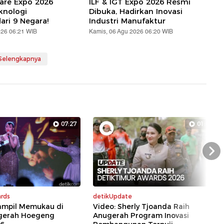
are Expo 2026
ILF & IGT Expo 2026 Resmi
knologi
Dibuka, Hadirkan Inovasi
ari 9 Negara!
Industri Manufaktur
026 06:21 WIB
Kamis, 06 Agu 2026 06:20 WIB
 Selengkapnya
07:27
01:07
Nex
rds
detikUpdate
Tampil Memukau di
Video: Sherly Tjoanda Raih
gerah Hoegeng
Anugerah Program Inovasi