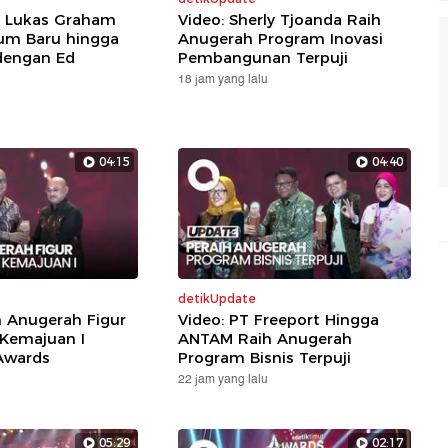
: Lukas Graham
Video: Sherly Tjoanda Raih
um Baru hingga
Anugerah Program Inovasi
dengan Ed
Pembangunan Terpuji
18 jam yang lalu
04:15
04:40
detikUpdate
h Anugerah Figur
Video: PT Freeport Hingga
 Kemajuan I
ANTAM Raih Anugerah
Awards
Program Bisnis Terpuji
22 jam yang lalu
05:29
02:17