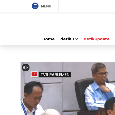
MENU
Home
detik TV
detikUpdate