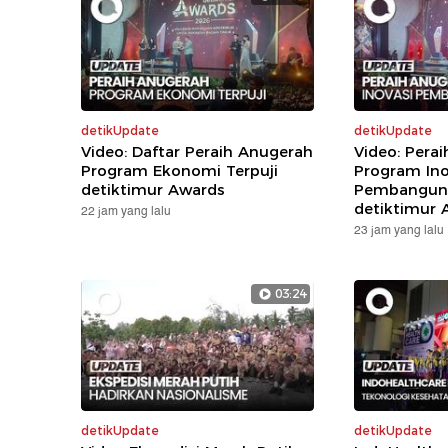
detikUpdate
detikUpdate
Video: Daftar Peraih Anugerah
Video: Pera
Program Ekonomi Terpuji
Program Ino
detiktimur Awards
Pembanguna
detiktimur 
22 jam yang lalu
23 jam yang lalu
03:24
detikUpdate
detikUpdate