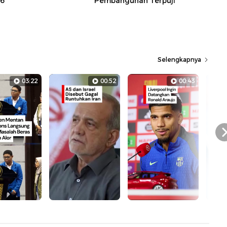
26
Pembangunan Terpuji
Selengkapnya
03:22
00:52
00:43