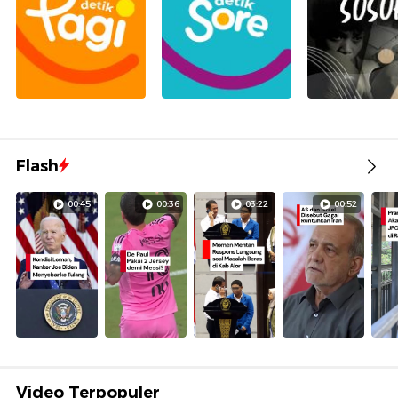
Flash
00:45
00:36
03:22
00:52
Video Terpopuler