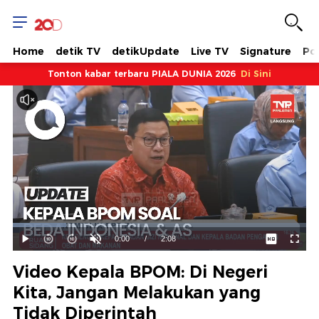
Home
detik TV
detikUpdate
Live TV
Signature
Pol
Tonton kabar terbaru PIALA DUNIA 2026
Di Sini
Dimuat
:
18.21%
Waktu
0:00
/
Durasi
2:08
Mainkan
Suara
Layar
Hidup
Saat
Video Kepala BPOM: Di Negeri
ini
Kita, Jangan Melakukan yang
Tidak Diperintah