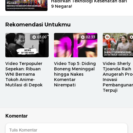
Hadirkan Teknologi Kesehatan dari
9 Negara!
Rekomendasi Untukmu
03:00
02:33
Video Terpopuler
Video Top 5: Diding
Video: Sherly
Sepekan: Ribuan
Boneng Meninggal
Tjoanda Raih
WNI Bernama
hingga Nakes
Anugerah Pr
Tokoh Anime-
Komentar
Inovasi
Mutilasi di Depok
Nirempati
Pembanguna
Terpuji