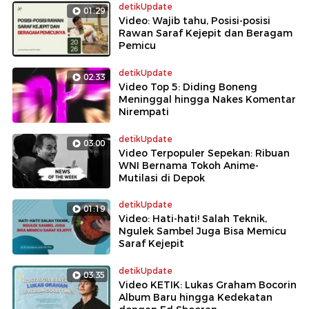
detikUpdate
01:29
Video: Wajib tahu, Posisi-posisi
Rawan Saraf Kejepit dan Beragam
Pemicu
detikUpdate
02:33
Video Top 5: Diding Boneng
Meninggal hingga Nakes Komentar
Nirempati
detikUpdate
03:00
Video Terpopuler Sepekan: Ribuan
WNI Bernama Tokoh Anime-
Mutilasi di Depok
detikUpdate
01:19
Video: Hati-hati! Salah Teknik,
Ngulek Sambel Juga Bisa Memicu
Saraf Kejepit
detikUpdate
03:35
Video KETIK: Lukas Graham Bocorin
Album Baru hingga Kedekatan