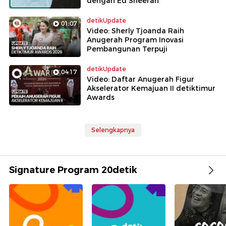
dengan Ed Sheeran
detikUpdate
01:07
Video: Sherly Tjoanda Raih
Anugerah Program Inovasi
Pembangunan Terpuji
detikUpdate
04:17
Video: Daftar Anugerah Figur
Akselerator Kemajuan II detiktimur
Awards
Selengkapnya
Signature Program 20detik