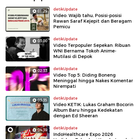
detikUpdate
01:29
Video: Wajib tahu, Posisi-posisi
Rawan Saraf Kejepit dan Beragam
Pemicu
detikUpdate
03:00
Video Terpopuler Sepekan: Ribuan
WNI Bernama Tokoh Anime-
Mutilasi di Depok
detikUpdate
02:33
Video Top 5: Diding Boneng
Meninggal hingga Nakes Komentar
Nirempati
detikUpdate
03:35
Video KETIK: Lukas Graham Bocorin
Album Baru hingga Kedekatan
dengan Ed Sheeran
detikUpdate
04:39
IndoHealthcare Expo 2026