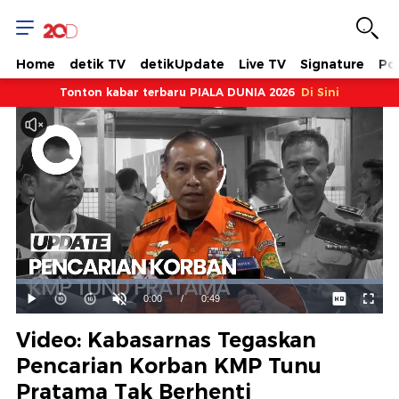
Home
detik TV
detikUpdate
Live TV
Signature
Pol
Tonton kabar terbaru PIALA DUNIA 2026
Di Sini
Dimuat
:
100.00%
Waktu
0:00
/
Durasi
0:49
Mainkan
Suara
Layar
Hidup
Saat
Video: Kabasarnas Tegaskan
ini
Pencarian Korban KMP Tunu
Pratama Tak Berhenti