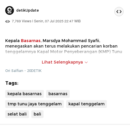
detikUpdate
7,769 Views | Senin, 07 Jul 2025 22:47 WIB
Kepala
Basarnas
, Marsdya Mohammad Syafii,
menegaskan akan terus melakukan pencarian korban
tenggelamnya Kapal Motor Penyeberangan (KMP) Tunu
Pratama Jaya di
Selat Bali
.
Lihat Selengkapnya
Proses pencarian akan dilakukan dalam 7 hari. Hingga
Ori Salfian - 20DETIK
kini, 9 orang dilaporkan meninggal, sementara 27 orang
masih hilang.
Tags:
kepala basarnas
basarnas
tmp tunu jaya tenggelam
kapal tenggelam
selat bali
bali