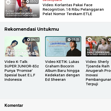
03:52
Video: Korlantas Pakai Face
Recognition, 16 Ribu Pelanggaran
Pelat Nomor Terekam ETLE
Rekomendasi Untukmu
04:17
03:35
Video K-Talk:
Video KETIK: Lukas
Video: Sherly
SUPER JUNIOR-83z
Graham Bocorin
Tjoanda Raih
Punya 'Promise'
Album Baru hingga
Anugerah Pr
Spesial buat E.L.F
Kedekatan dengan
Inovasi
Indonesia
Ed Sheeran
Pembanguna
Terpuji