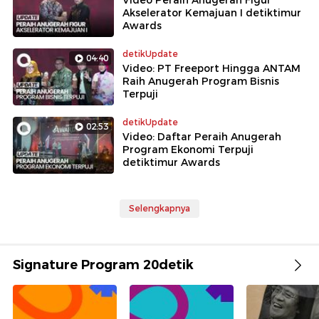
Video Peraih Anugerah Figur
Akselerator Kemajuan I detiktimur
Awards
detikUpdate
04:40
Video: PT Freeport Hingga ANTAM
Raih Anugerah Program Bisnis
Terpuji
detikUpdate
02:53
Video: Daftar Peraih Anugerah
Program Ekonomi Terpuji
detiktimur Awards
Selengkapnya
Signature Program 20detik