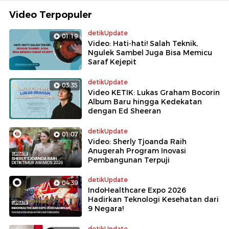
Video Terpopuler
detikUpdate
01:19
Video: Hati-hati! Salah Teknik,
Ngulek Sambel Juga Bisa Memicu
Saraf Kejepit
detikUpdate
03:35
Video KETIK: Lukas Graham Bocorin
Album Baru hingga Kedekatan
dengan Ed Sheeran
detikUpdate
01:07
Video: Sherly Tjoanda Raih
Anugerah Program Inovasi
Pembangunan Terpuji
detikUpdate
04:39
IndoHealthcare Expo 2026
Hadirkan Teknologi Kesehatan dari
9 Negara!
detikUpdate