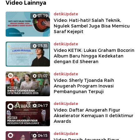
Video Lainnya
detikUpdate
01:19
Video: Hati-hati! Salah Teknik,
Ngulek Sambel Juga Bisa Memicu
Saraf Kejepit
detikUpdate
03:35
Video KETIK: Lukas Graham Bocorin
Album Baru hingga Kedekatan
dengan Ed Sheeran
detikUpdate
01:07
Video: Sherly Tjoanda Raih
Anugerah Program Inovasi
Pembangunan Terpuji
detikUpdate
04:17
Video: Daftar Anugerah Figur
Akselerator Kemajuan II detiktimur
Awards
detikUpdate
04:15