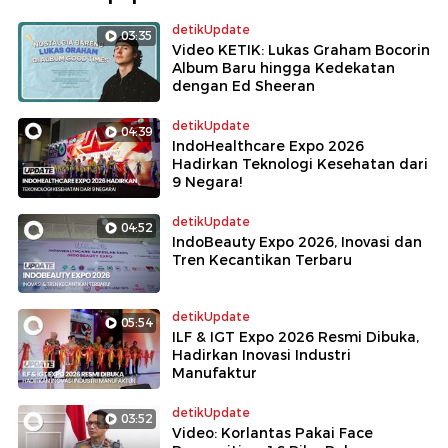
detikUpdate
03:35
Video KETIK: Lukas Graham Bocorin
Album Baru hingga Kedekatan
dengan Ed Sheeran
detikUpdate
04:39
IndoHealthcare Expo 2026
Hadirkan Teknologi Kesehatan dari
9 Negara!
detikUpdate
04:52
IndoBeauty Expo 2026, Inovasi dan
Tren Kecantikan Terbaru
detikUpdate
05:54
ILF & IGT Expo 2026 Resmi Dibuka,
Hadirkan Inovasi Industri
Manufaktur
detikUpdate
03:52
Video: Korlantas Pakai Face