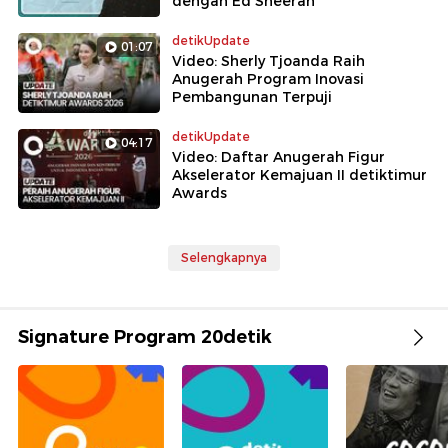
dengan Ed Sheeran
detikUpdate
01:07
Video: Sherly Tjoanda Raih
Anugerah Program Inovasi
Pembangunan Terpuji
detikUpdate
04:17
Video: Daftar Anugerah Figur
Akselerator Kemajuan II detiktimur
Awards
Selengkapnya
Signature Program 20detik