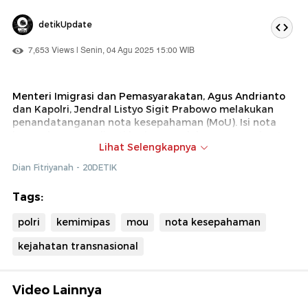
detikUpdate
7,653 Views | Senin, 04 Agu 2025 15:00 WIB
Menteri Imigrasi dan Pemasyarakatan, Agus Andrianto
dan Kapolri, Jendral Listyo Sigit Prabowo melakukan
penandatanganan nota kesepahaman (MoU). Isi nota
kesepahaman meliputi kerjasama dalam memperkuat
Lihat Selengkapnya
pelayanan terhadap masyarakat di dalam maupun luar
negeri
Dian Fitriyanah - 20DETIK
Menteri Agus dan Kapolri juga berkomitmen dalam
Tags:
pencegahan kejahatan di pelabuhan-bandara. Selain itu,
kerjasama ini juga meliputi penegakan hukum
polri
kemimipas
mou
nota kesepahaman
transnasional.
kejahatan transnasional
Video Lainnya