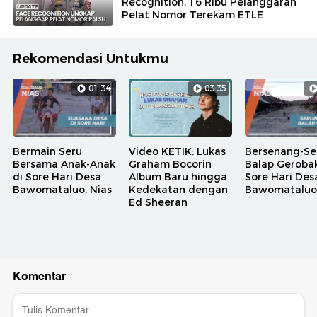
Recognition, 16 Ribu Pelanggaran
Pelat Nomor Terekam ETLE
Rekomendasi Untukmu
01:34
03:35
Bermain Seru
Video KETIK: Lukas
Bersenang-S
Bersama Anak-Anak
Graham Bocorin
Balap Gerobak
di Sore Hari Desa
Album Baru hingga
Sore Hari Des
Bawomataluo, Nias
Kedekatan dengan
Bawomataluo,
Ed Sheeran