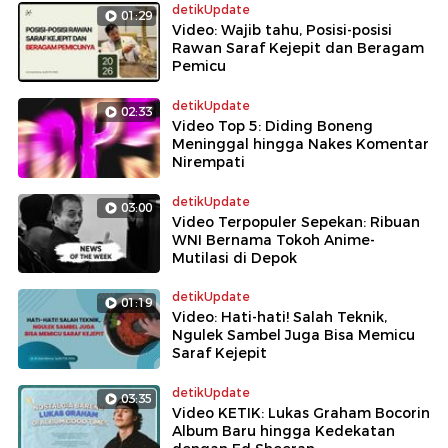
detikUpdate
01:29
Video: Wajib tahu, Posisi-posisi
Rawan Saraf Kejepit dan Beragam
Pemicu
detikUpdate
02:33
Video Top 5: Diding Boneng
Meninggal hingga Nakes Komentar
Nirempati
detikUpdate
03:00
Video Terpopuler Sepekan: Ribuan
WNI Bernama Tokoh Anime-
Mutilasi di Depok
detikUpdate
01:19
Video: Hati-hati! Salah Teknik,
Ngulek Sambel Juga Bisa Memicu
Saraf Kejepit
detikUpdate
03:35
Video KETIK: Lukas Graham Bocorin
Album Baru hingga Kedekatan