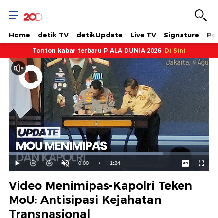
Home
detik TV
detikUpdate
Live TV
Signature
Pol
Tonton kabar terbaru PIALA DUNIA 2026
Di Sini
Dimuat
:
77.24%
Waktu
0:00
/
Durasi
1:24
Mainkan
Suara
Layar
Hidup
Saat
Video Menimipas-Kapolri Teken
ini
MoU: Antisipasi Kejahatan
Transnasional