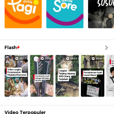
Flash
00:33
00:42
00:28
00:40
Video Terpopuler